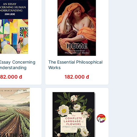
Essay Concerning
The Essential Philosophical
nderstanding
Works
182.000 đ
182.000 đ