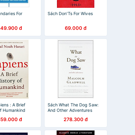
ndaries For
Sách Don'Ts For Wives
549.900 đ
69.000 đ
ens : A Brief
Sách What The Dog Saw:
Of Humankind
And Other Adventures
359.000 đ
278.300 đ