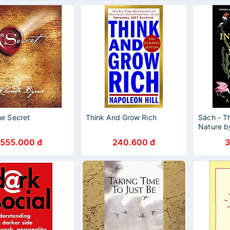
e Secret
Think And Grow Rich
Sách - Th
Nature b
Sách Ngo
555.000 đ
240.600 đ
3
History 
UK