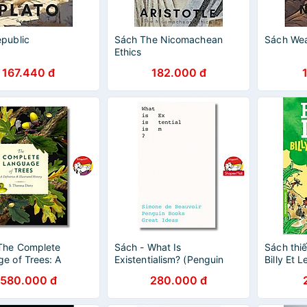
public
Sách The Nicomachean
Sách Wea
Ethics
167.440 đ
182.000 đ
The Complete
Sách - What Is
Sách thiế
e of Trees: A
Existentialism? (Penguin
Billy Et 
ve and Illustrated
Great Ideas) by Simone De
580.000 đ
280.000 đ
 by S. Theresa Dietz
Beauvoir/History &
Criticism/Sách ngoại văn