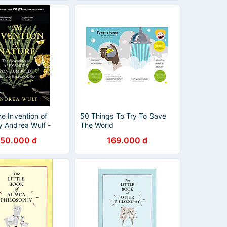
e Invention of
50 Things To Try To Save
y Andrea Wulf -
The World
ại văn - English
50.000 đ
169.000 đ
Book - Nhập Khẩu