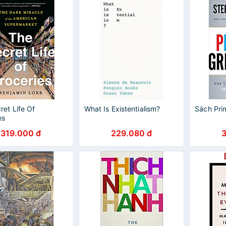
ret Life Of
What Is Existentialism?
Sách Pri
es
319.000 đ
229.080 đ