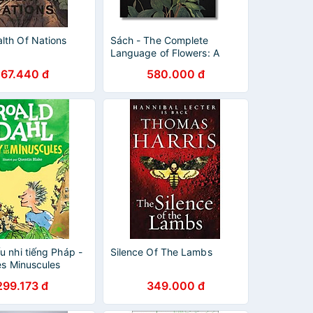
lth Of Nations
Sách - The Complete
Language of Flowers: A
Definitive and Illustrated
167.440 đ
580.000 đ
History by S. Theresa Dietz
u nhi tiếng Pháp -
Silence Of The Lambs
Les Minuscules
299.173 đ
349.000 đ