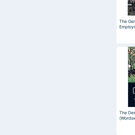
The Gen
Employm
Money
The Des
(Wordsw
World Li