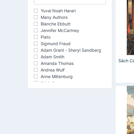
Yuval Noah Harari
Many Authors
Blanche Ebbutt
Jennifer McCartney
Plato
Sigmund Freud
Adam Grant - Sheryl Sandberg
Adam Smith
Sách Ca
Amanda Thomas
Andrea Wulf
Anne Miltenburg
Aristotle
Charles Darwin
Helen Exley
Ian MacRae
Ivan Ward & Oscar Zarate
John Locke
Karl Marx
Keith Ferrazzi