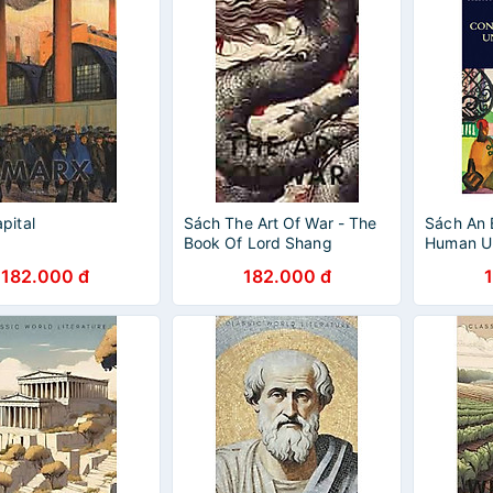
pital
Sách The Art Of War - The
Sách An 
Book Of Lord Shang
Human U
182.000 đ
182.000 đ