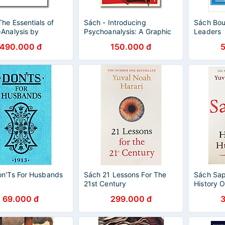
The Essentials of
Sách - Introducing
Sách Bou
Analysis by
Psychoanalysis: A Graphic
Leaders
 Freud | Nonfiction
Guide by Ivan Ward |
490.000 đ
150.000 đ
ý học / Ngoại văn
Psychology / Nonfiction
n'Ts For Husbands
Sách 21 Lessons For The
Sách Sapi
21st Century
History 
69.000 đ
299.000 đ