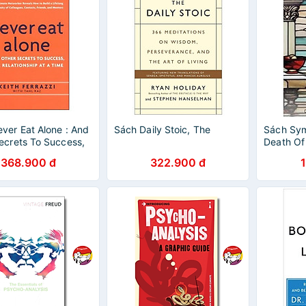
ver Eat Alone : And
Sách Daily Stoic, The
Sách Sy
ecrets To Success,
Death Of
ationship At A Time
368.900 đ
322.900 đ