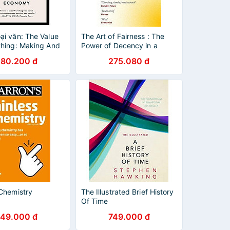
ại văn: The Value
The Art of Fairness : The
thing: Making And
Power of Decency in a
 The Global
World Turned Mean
80.200 đ
275.080 đ
 Chemistry
The Illustrated Brief History
Of Time
49.000 đ
749.000 đ