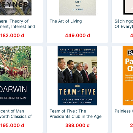
eral Theory of
The Art of Living
Sách ngo
ent, Interest and
Of Every
Taking In
182.000 đ
449.000 đ
4
Economy
cent of Man
Team of Five : The
Painless
orth Classics of
Presidents Club in the Age
terature)
of Trump
195.000 đ
399.000 đ
2