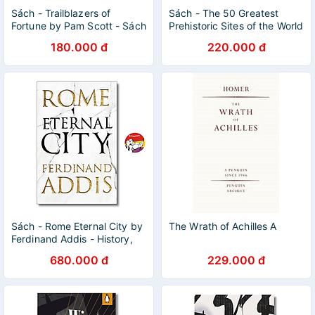
Sách - Trailblazers of
Sách - The 50 Greatest
Fortune by Pam Scott - Sách
Prehistoric Sites of the World
lịch sử, tiếng anh
by Barry Stone
180.000 đ
220.000 đ
Sách - Rome Eternal City by
The Wrath of Achilles A
Ferdinand Addis - History,
Nonfiction
680.000 đ
229.000 đ