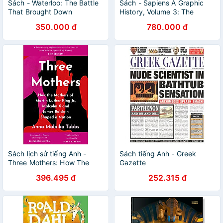
Sách - Waterloo: The Battle
Sách - Sapiens A Graphic
That Brought Down
History, Volume 3: The
Napoleon by Jeremy Black -
Masters of History
350.000 đ
780.000 đ
English History Book
(SAPIENS: A GRAPHIC
HISTORY, 3) by Yuval Noah
Harari
Sách lịch sử tiếng Anh -
Sách tiếng Anh - Greek
Three Mothers: How The
Gazette
Mothers Of Martin Luther
396.495 đ
252.315 đ
King Jr., Malcolm X And
James Baldwin Shaped A
Nation