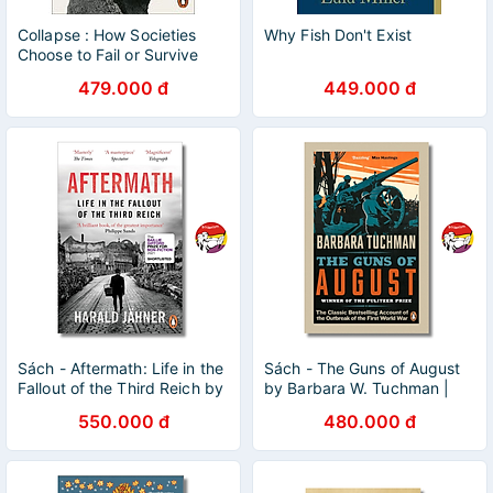
Collapse : How Societies
Why Fish Don't Exist
Choose to Fail or Survive
479.000 đ
449.000 đ
Sách - Aftermath: Life in the
Sách - The Guns of August
Fallout of the Third Reich by
by Barbara W. Tuchman |
Harald Jahner | History
Military History / Ngoại văn
550.000 đ
480.000 đ
Nonfiction
Lịch sử Nhập khẩu