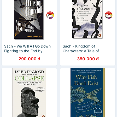
Sách - We Will All Go Down
Sách - Kingdom of
Fighting to the End by
Characters: A Tale of
Winston Churchill (Penguin
Language, Obsession, &
290.000 đ
380.000 đ
Great Ideas)
Genius in Modern China by
Jing Tsu