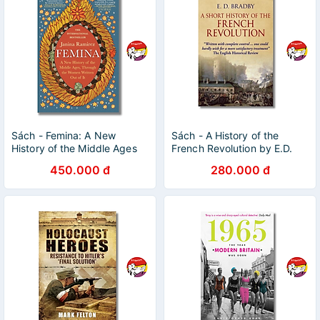
Sách - Femina: A New
Sách - A History of the
History of the Middle Ages
French Revolution by E.D.
by Janina Ramirez | History /
Bradby - History/ Nonfiction
450.000 đ
280.000 đ
Feminism / Ngoại văn
/Politics