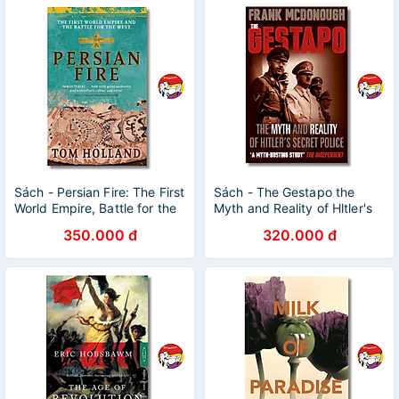
Sách - Persian Fire: The First
Sách - The Gestapo the
World Empire, Battle for the
Myth and Reality of Hltler's
West - Tom Holland | Ngoại
Secret Police by Frank
350.000 đ
320.000 đ
văn Nhập khẩu
McDonough / Ngoại văn