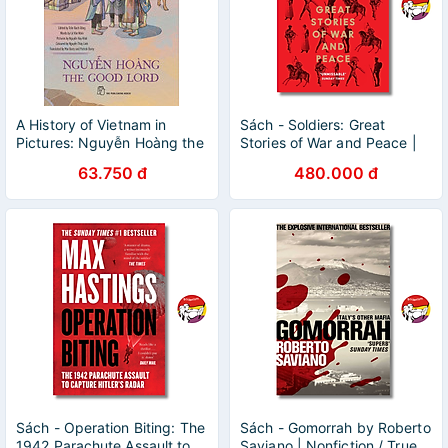
A History of Vietnam in
Sách - Soldiers: Great
Pictures: Nguyễn Hoàng the
Stories of War and Peace |
Good Lord (In colour) -
Military History / Lịch sử /
63.750 đ
480.000 đ
75000
Ngoại văn Nhập khẩu
Sách - Operation Biting: The
Sách - Gomorrah by Roberto
1942 Parachute Assault to
Saviano | Nonfiction / True