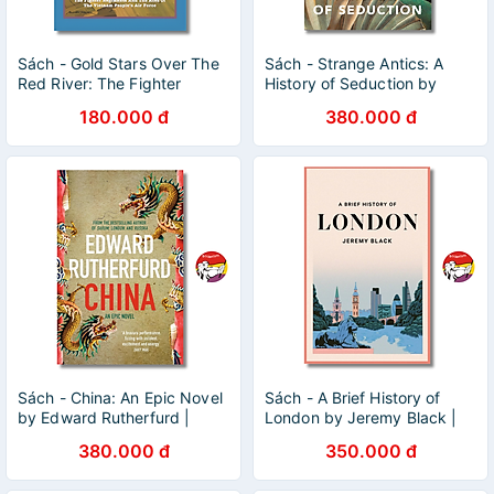
Sách - Gold Stars Over The
Sách - Strange Antics: A
Red River: The Fighter
History of Seduction by
Regiments & The Aces Of
Clement Knox | World
180.000 đ
380.000 đ
Vietnam People's Air Force
History - English Science
Book
Sách - China: An Epic Novel
Sách - A Brief History of
by Edward Rutherfurd |
London by Jeremy Black |
Historical Fiction / Asian
History Nonfiction / Ngoại
380.000 đ
350.000 đ
Literature / Ngoại văn
văn Nhập khẩu