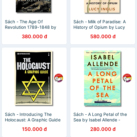
Sách - The Age Of
Sách - Milk of Paradise: A
Revolution 1789-1848 by
History of Opium by Lucy
Eric Hobsbawm | History
Inglis | History Nonfiction /
380.000 đ
580.000 đ
Nonfiction / Ngoại văn Nhập
Bìa cứng
khẩu
Sách - Introducing The
Sách - A Long Petal of the
Holocaust: A Graphic Guide
Sea by Isabel Allende -
by Haim Bresheeth | History
Historical
150.000 đ
280.000 đ
Nonfiction
Fiction/Fiction/Book Club -
Ngoại Văn