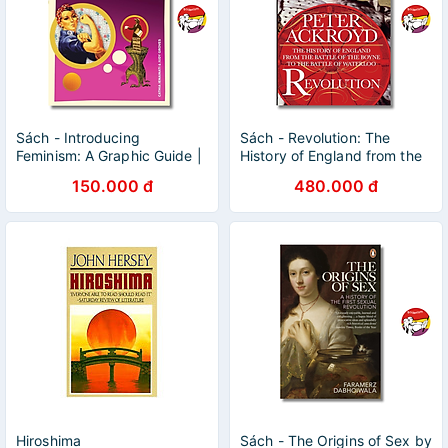
Sách - Introducing
Sách - Revolution: The
Feminism: A Graphic Guide |
History of England from the
Nonfiction / History / Ngoại
Battle of the Boyne to the
150.000 đ
480.000 đ
văn Nhập khẩu / Nữ quyền
Battle of Waterloo
Hiroshima
Sách - The Origins of Sex by