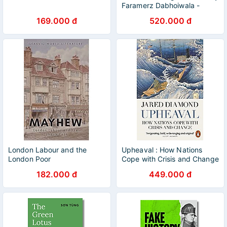
Faramerz Dabhoiwala -
History/Nonfiction/Sexuality
169.000 đ
520.000 đ
- Sách Ngoại Văn
London Labour and the
Upheaval : How Nations
London Poor
Cope with Crisis and Change
182.000 đ
449.000 đ