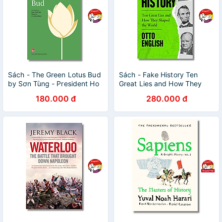
Sách - The Green Lotus Bud
Sách - Fake History Ten
by Sơn Tùng - President Ho
Great Lies and How They
Chi Minh Life Story,
Shaped the World by Otto
180.000 đ
280.000 đ
Influential Vietnamese
English | Sách ngoại văn