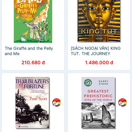
The Giraffe and the Pelly
[SÁCH NGOẠI VĂN] KING
and Me
TUT. THE JOURNEY
THROUGH THE
210.680 đ
1.486.000 đ
UNDERWORLD. 40TH ED. -
Sandro Vannini - Read
Station