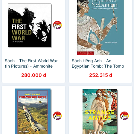
Sách - The First World War
Sách tiếng Anh - An
(In Pictures) - Ammonite
Egyptian Tomb: The Tomb
Press | Photography /
of Nebamun
280.000 đ
252.315 đ
History Nonfiction