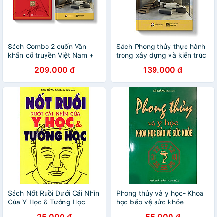
Sách Combo 2 cuốn Văn
Sách Phong thủy thực hành
khấn cổ truyền Việt Nam +
trong xây dựng và kiến trúc
Phong thủy thực hành trong
nhà ở
209.000 đ
139.000 đ
xây dựng và kiến trúc nhà ở
Sách Nốt Ruồi Dưới Cái Nhìn
Phong thủy và y học- Khoa
Của Y Học & Tướng Học
học bảo vệ sức khỏe
25.000 đ
55.000 đ