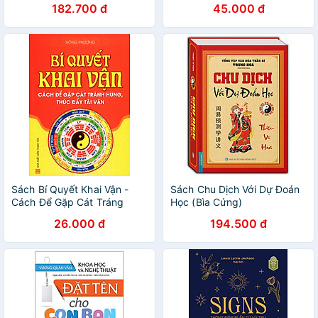
182.700 đ
45.000 đ
Sách Bí Quyết Khai Vận -
Sách Chu Dịch Với Dự Đoán
Cách Để Gặp Cát Tráng
Học (Bìa Cứng)
Hung, Thúc Đẩy Tài Vận
26.000 đ
194.500 đ