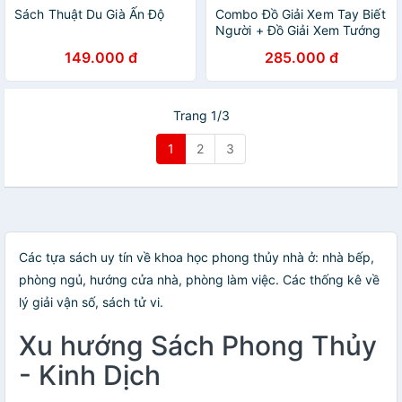
Sách Thuật Du Già Ấn Độ
Combo Đồ Giải Xem Tay Biết
Người + Đồ Giải Xem Tướng
Biết Người - Cẩm Nang
149.000 đ
285.000 đ
Quản Lý Nguồn Nhân Lực
(BM)
Trang 1/3
1
2
3
Các tựa sách uy tín về khoa học phong thủy nhà ở: nhà bếp,
phòng ngủ, hướng cửa nhà, phòng làm việc. Các thống kê về
lý giải vận số, sách tử vi.
Xu hướng Sách Phong Thủy
- Kinh Dịch