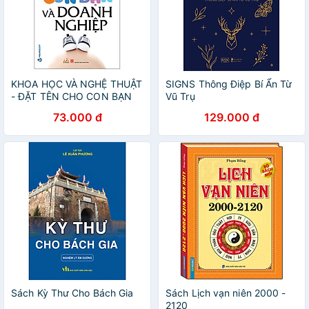
KHOA HỌC VÀ NGHỆ THUẬT
SIGNS Thông Điệp Bí Ẩn Từ
- ĐẶT TÊN CHO CON BẠN
Vũ Trụ
VÀ DOANH NGHIỆP
73.000 đ
129.000 đ
Sách Kỳ Thư Cho Bách Gia
Sách Lịch vạn niên 2000 -
2120