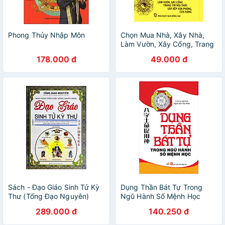
Phong Thủy Nhập Môn
Chọn Mua Nhà, Xây Nhà,
Làm Vườn, Xây Cổng, Trang
Trí Nội Thất, Sắp Xếp Văn
178.000 đ
49.000 đ
Phòng, Cửa Hàng
Sách - Đạo Giáo Sinh Tử Kỳ
Dụng Thần Bát Tự Trong
Thư (Tống Đạo Nguyên)
Ngũ Hành Số Mệnh Học
289.000 đ
140.250 đ