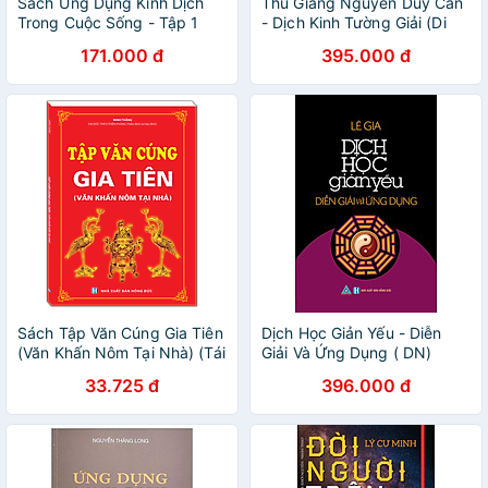
Sách Ứng Dụng Kinh Dịch
Thu Giang Nguyễn Duy Cần
Trong Cuộc Sống - Tập 1
- Dịch Kinh Tường Giải (Di
Cảo): Quyển Hạ _BOOKCITY
171.000 đ
395.000 đ
Sách Tập Văn Cúng Gia Tiên
Dịch Học Giản Yếu - Diễn
(Văn Khấn Nôm Tại Nhà) (Tái
Giải Và Ứng Dụng ( DN)
Bản)
33.725 đ
396.000 đ