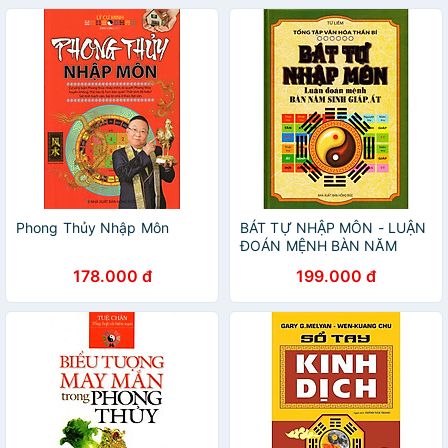
Phong Thủy Nhập Môn
BÁT TỰ NHẬP MÔN - LUẬN
ĐOÁN MỆNH BÀN NĂM
SINH GIÁP, ẤT
178.000 đ
199.000 đ