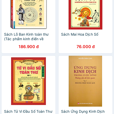
Sách Lỗ Ban Kinh toàn thư
Sách Mai Hoa Dịch Số
(Tác phẩm kinh điển về
thuật chọn ngày tốt, phong
186.900 đ
76.000 đ
thuỷ kiến trúc Trung Hoa cổ
đại)(bìa cứng)
Sách Tử Vi Đầu Số Toàn Thư
Sách Ứng Dụng Kinh Dịch