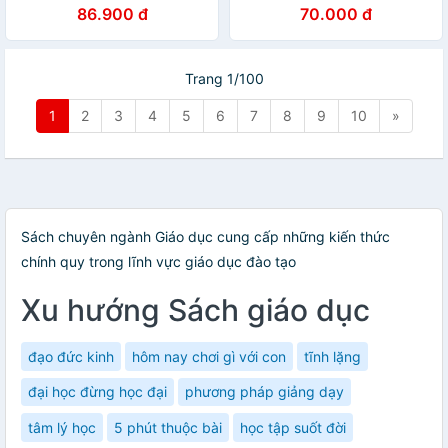
86.900 đ
70.000 đ
Trang 1/100
1
2
3
4
5
6
7
8
9
10
»
Sách chuyên ngành Giáo dục cung cấp những kiến thức
chính quy trong lĩnh vực giáo dục đào tạo
Xu hướng Sách giáo dục
đạo đức kinh
hôm nay chơi gì với con
tĩnh lặng
đại học đừng học đại
phương pháp giảng dạy
tâm lý học
5 phút thuộc bài
học tập suốt đời