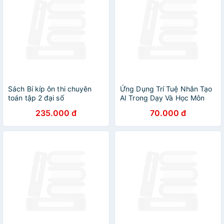
Sách Bí kíp ôn thi chuyên
Ứng Dụng Trí Tuệ Nhân Tạo
toán tập 2 đại số
AI Trong Dạy Và Học Môn
Tiếng Anh (Dành Cho Giáo
235.000 đ
70.000 đ
Viên Và Học Sinh - Dùng
Chung Cho SGK) (HA)