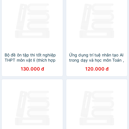
Bộ đề ôn tập thi tốt nghiệp
Ứng dụng trí tuệ nhân tạo AI
THPT môn vật lí (thích hợp
trong dạy và học môn Toán ,
dùng cho các kì thi đánh giá
Tiếng Anh , Vật Lí , Hoá Học,
130.000 đ
120.000 đ
năng lực) - HA
KHTN