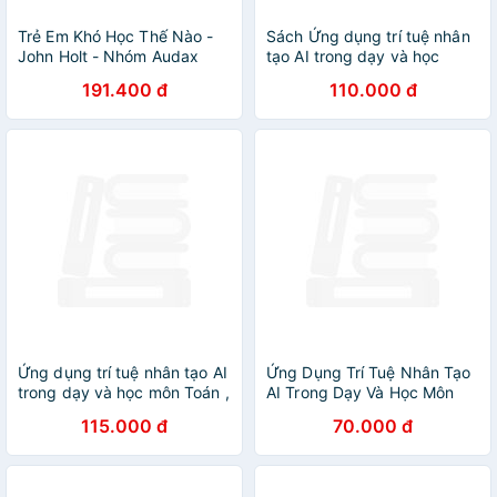
Trẻ Em Khó Học Thế Nào -
Sách Ứng dụng trí tuệ nhân
John Holt - Nhóm Audax
tạo AI trong dạy và học
dịch - (bìa mềm)
(Dành cho giáo viên và học
191.400 đ
110.000 đ
sinh) - HA
Ứng dụng trí tuệ nhân tạo AI
Ứng Dụng Trí Tuệ Nhân Tạo
trong dạy và học môn Toán ,
AI Trong Dạy Và Học Môn
Tiếng Anh , Vật Lí , Hoá Học,
Toán (Dành Cho Giáo Viên
115.000 đ
70.000 đ
KHTN (HA)
Và Học Sinh - Dùng Chung
Cho Các Bộ SGK) (HA)