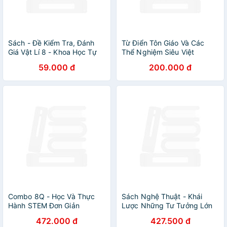
Sách - Đề Kiểm Tra, Đánh
Từ Điển Tôn Giáo Và Các
Giá Vật Lí 8 - Khoa Học Tự
Thể Nghiệm Siêu Việt
Nhiên (Bám Sát SGK Kết Nối
59.000 đ
200.000 đ
Tri Thức Với Cuộc Sống)
Combo 8Q - Học Và Thực
Sách Nghệ Thuật - Khái
Hành STEM Đơn Giản
Lược Những Tư Tưởng Lớn
472.000 đ
427.500 đ