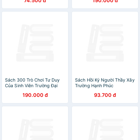
74.500 đ
190.000 đ
miền Bắc - Trung - Nam
Sách 300 Trò Chơi Tư Duy
Sách Hồi Ký Người Thầy Xây
Của Sinh Viên Trường Đại
Trường Hạnh Phúc
Học Harvard
190.000 đ
93.700 đ