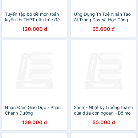
Tuyển tập bộ đề môn toán
Ứng Dụng Trí Tuệ Nhân Tạo
luyện thi THPT cấu trúc đề
AI Trong Dạy Và Học Công
thi năm 2025 - HA
Nghệ Thông Tin + Học Tiểu
120.000 đ
65.000 đ
Học + Học Môn Địa Lí
Nhàn Đàm Giáo Dục - Phan
Sách - Nhật ký trưởng thành
Chánh Dưỡng
của đứa con ngoan - Bố mẹ
không phải người giúp việc
129.000 đ
50.000 đ
của con