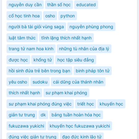
nguyễn duy cần
thần số học
educated
cổ học tinh hoa
osho
python
người bà tài giỏi vùng saga
nguyễn phùng phong
luật tâm thức
tĩnh lặng thích nhất hạnh
trang tử nam hoa kinh
những tù nhân của địa lý
được học
khổng tử
học tập siêu đẳng
hồi sinh đứa trẻ bên trong bạn
binh pháp tôn tử
yêu osho
sudoku
cái dũng của thánh nhân
thích nhất hạnh
sư phạm khai phóng
sư phạm khai phóng đúng việc
triết học
khuyến học
giản tư trung
dk
bảng tuần hoàn hóa học
fukuzawa yukichi
khuyến học fukuzawa yukichi
đúng việc giản tư trung
đạo đức kinh lão tử