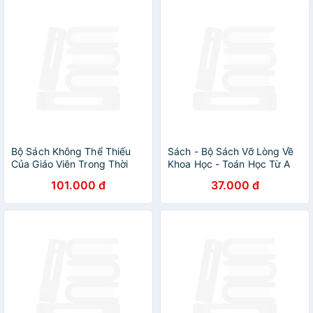
Bộ Sách Không Thể Thiếu
Sách - Bộ Sách Vỡ Lòng Về
Của Giáo Viên Trong Thời
Khoa Học - Toán Học Từ A
Đại Số: AI Cho Thầy Cô -
Đến Z - NXB Phụ Nữ
101.000 đ
37.000 đ
Hướng Dẫn Ứng Dụng
Nhanh & Hiệu Quả Trong
Lớp Học + Đừng Dạy Theo
Lối Đó - Để Trở Thành Giáo
Viên Siêu Ngầu Trong Thời
Đại Số (Matt Miller)