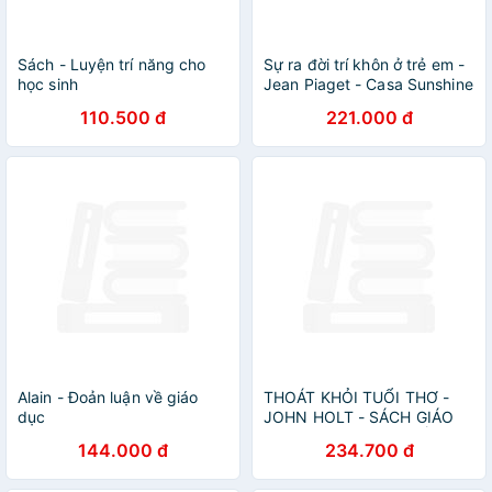
Sách - Luyện trí năng cho
Sự ra đời trí khôn ở trẻ em -
học sinh
Jean Piaget - Casa Sunshine
110.500 đ
221.000 đ
Alain - Đoản luận về giáo
THOÁT KHỎI TUỔI THƠ -
dục
JOHN HOLT - SÁCH GIÁO
DỤC TRẺ EM KINH ĐIỂN -
144.000 đ
234.700 đ
Những nhu cầu và quyền
của trẻ em