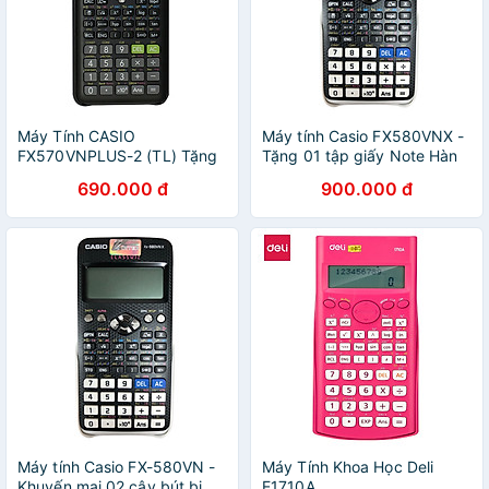
Máy Tính CASIO
Máy tính Casio FX580VNX -
FX570VNPLUS-2 (TL) Tặng
Tặng 01 tập giấy Note Hàn
kèm 2 bút bi
Quốc
690.000 đ
900.000 đ
Máy tính Casio FX-580VN -
Máy Tính Khoa Học Deli
Khuyến mại 02 cây bút bi
E1710A