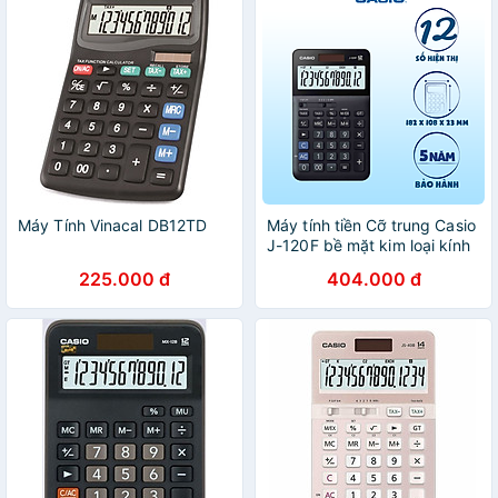
Máy Tính Vinacal DB12TD
Máy tính tiền Cỡ trung Casio
J-120F bề mặt kim loại kính
cường lực
225.000 đ
404.000 đ