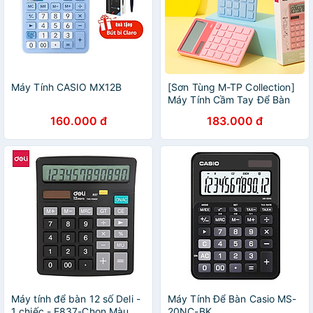
Máy Tính CASIO MX12B
[Sơn Tùng M-TP Collection]
Máy Tính Cầm Tay Để Bàn
Dùng Pin Có Năng Lượng
160.000 đ
183.000 đ
Mặt Trời Màn Hình Cao Cấp
BST Limited Giới Hạn - Phù
Hợp Học Sinh Văn Phòng -
CM042
Máy tính để bàn 12 số Deli -
Máy Tính Để Bàn Casio MS-
1 chiếc - E837-Chọn Màu
20NC-BK