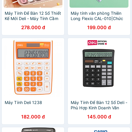
Máy Tính Để Bàn 12 Số Thiết
Máy tính văn phòng Thiên
Kế Mới Deli - Máy Tính Cầm
Long Flexio CAL-010|Chức
Tay Màn Hình LCD Chất
năng tính thuế, sử dụng pin
278.000 đ
199.000 đ
Lượng Cao Dùng Cho Văn
và năng lượng mặt trời
Phòng
Máy Tính Deli 1238
Máy Tính Để Bàn 12 Số Deli -
Phù Hợp Kinh Doanh Văn
Phòng Tính Chính Xác Cao
182.000 đ
145.000 đ
Tiện Lợi - E837 TE837C