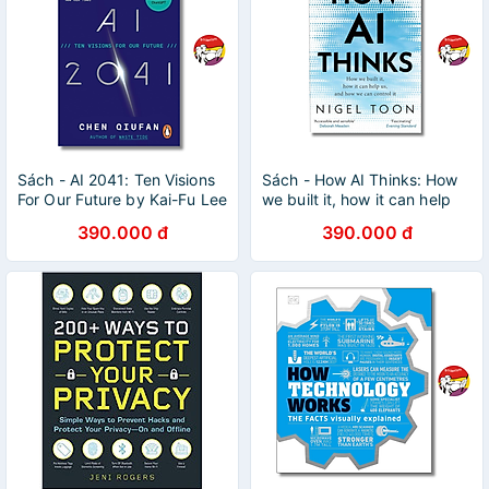
Sách - AI 2041: Ten Visions
Sách - How AI Thinks: How
For Our Future by Kai-Fu Lee
we built it, how it can help
| Artificial Intelligence /
us, and how we can control
390.000 đ
390.000 đ
Ngoại văn
it by Nigel Toon