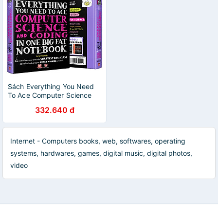
Sách Everything You Need
To Ace Computer Science
And Coding Big Fat
332.640 đ
Notebooks - Sổ Tay Khoa
Học Máy Tính Và Mã Hóa (
Tiếng Anh, Lớp 8 - Lớp 12 ) -
- Nâng Cao Kiến Thức Khoa
Internet - Computers books, web, softwares, operating
Học Máy Tính Và Lập Trình -
systems, hardwares, games, digital music, digital photos,
Á Châu Books, Bìa Cứng, In
Màu
video