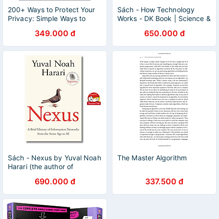
200+ Ways to Protect Your
Sách - How Technology
Privacy: Simple Ways to
Works - DK Book | Science &
Prevent Hacks and Protect
Technology English Book /
349.000 đ
650.000 đ
Your Privacy--On and Offline
Ngoại văn Nhập khẩu
Sách - Nexus by Yuval Noah
The Master Algorithm
Harari (the author of
Sapiens) - Sách Ngoại văn -
690.000 đ
337.500 đ
English Book - Bìa mềm