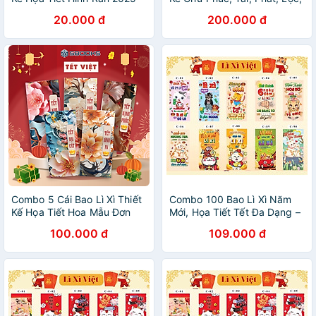
Giấy Cứng C150 Siêu Dày
Thọ - Tết Việt 2025 Giấy
20.000 đ
200.000 đ
Dặn - SBOOKS
Cứng C150 Siêu Dày Dặn -
SBOOKS
Combo 5 Cái Bao Lì Xì Thiết
Combo 100 Bao Lì Xì Năm
Kế Họa Tiết Hoa Mẫu Đơn
Mới, Họa Tiết Tết Đa Dạng –
2025 Giấy Cứng C150 Siêu
Giao Màu Ngẫu Nhiên
100.000 đ
109.000 đ
Dày Dặn - SBOOKS