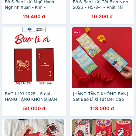
Bộ 5 Bao Lì Xì Ngũ Hành
Bộ 6 Bao Lì Xì Tết Bính Ngọ
Nghinh Xuân - Kim -
2026 - H5-8-1 - Phát Tài
Sdstationery
Phát Lộc
29.400 đ
10.200 đ
BAO LÌ XÌ 2026 - 5 cái -
[HÀNG TẶNG KHÔNG BÁN]
HÀNG TẶNG KHÔNG BÁN
Set Bao Lì Xì Tết Deli Cao
Cấp 5 Mẫu Chất Liệu Giấy
50.000 đ
118.000 đ
Couche Cán Mờ Thiết Kế Tết
Sáng Tạo, Trendy