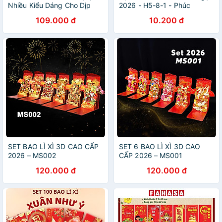
Nhiều Kiểu Dáng Cho Dịp
2026 - H5-8-1 - Phúc
Năm Mới – Giao Màu Ngẫu
109.000 đ
10.200 đ
Nhiên
SET BAO LÌ XÌ 3D CAO CẤP
SET 6 BAO LÌ XÌ 3D CAO
2026 – MS002
CẤP 2026 – MS001
120.000 đ
120.000 đ