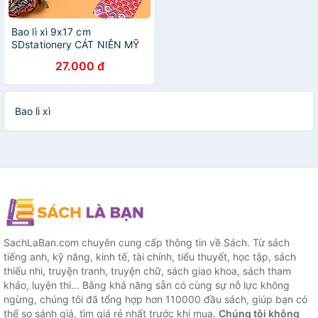
Bao lì xì 9x17 cm
SDstationery CÁT NIÊN MỸ
Ý (set 5 bao) giấy chất
27.000 đ
lượng cao, hoa văn cổ
truyền sang trọng
Bao lì xì
SachLaBan.com chuyên cung cấp thông tin về Sách. Từ sách
tiếng anh, kỹ năng, kinh tế, tài chính, tiểu thuyết, học tập, sách
thiếu nhi, truyện tranh, truyện chữ, sách giao khoa, sách tham
khảo, luyện thi... Bằng khả năng sẵn có cùng sự nỗ lực không
ngừng, chúng tôi đã tổng hợp hơn 110000 đầu sách, giúp bạn có
thể so sánh giá, tìm giá rẻ nhất trước khi mua.
Chúng tôi không