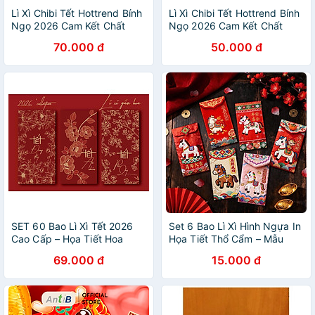
Lì Xì Chibi Tết Hottrend Bính
Lì Xì Chibi Tết Hottrend Bính
Ngọ 2026 Cam Kết Chất
Ngọ 2026 Cam Kết Chất
Lượng
Lượng
70.000 đ
50.000 đ
SET 60 Bao Lì Xì Tết 2026
Set 6 Bao Lì Xì Hình Ngựa In
Cao Cấp – Họa Tiết Hoa
Họa Tiết Thổ Cẩm – Mẫu
Vàng Sang Trọng – Bộ Lì Xì
Đẹp, May Mắn, An Khang Tài
69.000 đ
15.000 đ
Tết Đỏ May Mắn - HÀNG
Lộc – Bao Lì Xì Chúc Tết Cao
CHÍNH HÃNG MINIIN
Cấp - HÀNG CHÍNH HÃNG
MINIIN