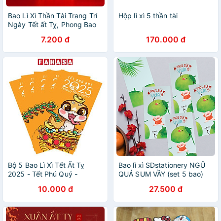
Bao Lì Xì Thần Tài Trang Trí
Hộp lì xì 5 thần tài
Ngày Tết ất Tỵ, Phong Bao
Lì Xì Màu Đỏ Với Hình Thần
7.200 đ
170.000 đ
Tài Mạ Vàng Quà Tặng Tết
Nguyên Đán
Bộ 5 Bao Lì Xì Tết Ất Tỵ
Bao lì xì SDstationery NGŨ
2025 - Tết Phú Quý -
QUẢ SUM VẦY (set 5 bao)
futurebook L185 (Mẫu Màu
giấy chất lượng cao, dễ
10.000 đ
27.500 đ
Giao Ngẫu Nhiên)
thương, vui nhộn, độc lạ
9x17 cm