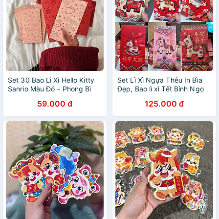
Set 30 Bao Lì Xì Hello Kitty
Set Lì Xì Ngựa Thêu In Bìa
Sanrio Màu Đỏ – Phong Bì
Đẹp, Bao lì xì Tết Bính Ngọ
Năm Mới Hình Mèo KT, Lì Xì
2026, Loại Dày Sắc Nét
59.000 đ
125.000 đ
Trẻ Em, Tiền May Mắn Lễ
Tết - HÀNG CHÍNH HÃNG
MINIIN