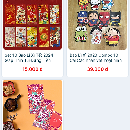
Set 10 Bao Lì Xì Tết 2024
Bao Lì Xì 2020 Combo 10
Giáp Thìn Túi Đựng Tiền
Cái Các nhân vật hoạt hình
Mừng Tuổi 12 Con Giáp Xuân
Doreamon Miruko Spider
15.000 đ
39.000 đ
Mú Lân Áo Dài Truyền Thống
man Captain , Ironman, Cu
Legaxi
Shin