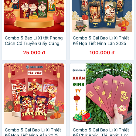
Combo 5 Bao Lì Xì tết Phong
Combo 5 Cái Bao Lì Xì Thiết
Cách Cổ Truyền Giấy Cứng
Kế Họa Tiết Hình Lân 2025
C150 Siêu Dày Dặn
Giấy Cứng C150 Siêu Dày
25.000 đ
100.000 đ
Dặn - SBOOKS
Combo 5 Cái Bao Lì Xì Thiết
Combo 5 Cái Bao Lì Xì Thiết
Kế Họa Tiết Hình Rắn 2025
Kế Chữ Phúc, Tài, Phát, Lộc,