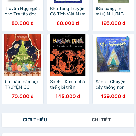
Truyện Ngụ ngôn
Kho Tàng Truyện
(Bìa cứng, In
cho Trẻ tập đọc
Cổ Tích Việt Nam
màu) NHỮNG
(Sáng dạ, Đọc
04
CÂU CHUYỆN
80.000 đ
80.000 đ
195.000 đ
nhanh) Bìa cứng
PHIÊU LƯU
DÀNH CHO BÉ –
Sách Nhân Dân
(In màu toàn bộ)
Sách - Khám phá
Sách - Chuyện
TRUYỆN CỔ
thế giới thần
cây thông non
GIÁNG SINH –
thoại
(truyện cổ tích
70.000 đ
145.000 đ
139.000 đ
Thiên Thanh, Sỹ
Andersen) - Bìa
Hiếu - NXB Kim
cứng
Đồng
GIỚI THIỆU
CHI TIẾT