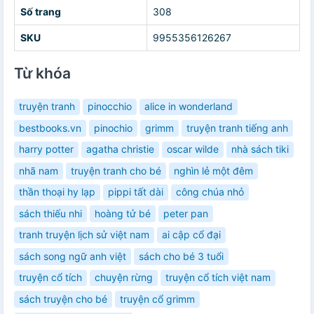
Số trang
308
SKU
9955356126267
Từ khóa
truyện tranh
pinocchio
alice in wonderland
bestbooks.vn
pinochio
grimm
truyện tranh tiếng anh
harry potter
agatha christie
oscar wilde
nhà sách tiki
nhã nam
truyện tranh cho bé
nghìn lẻ một đêm
thần thoại hy lạp
pippi tất dài
công chúa nhỏ
sách thiếu nhi
hoàng tử bé
peter pan
tranh truyện lịch sử việt nam
ai cập cổ đại
sách song ngữ anh việt
sách cho bé 3 tuổi
truyện cổ tích
chuyện rừng
truyện cổ tích việt nam
sách truyện cho bé
truyện cổ grimm