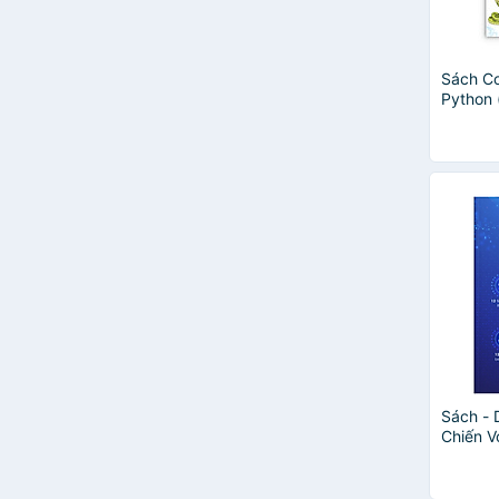
Sách Co
Python 
lớp 10)
Sách - 
Chiến V
- Nguy