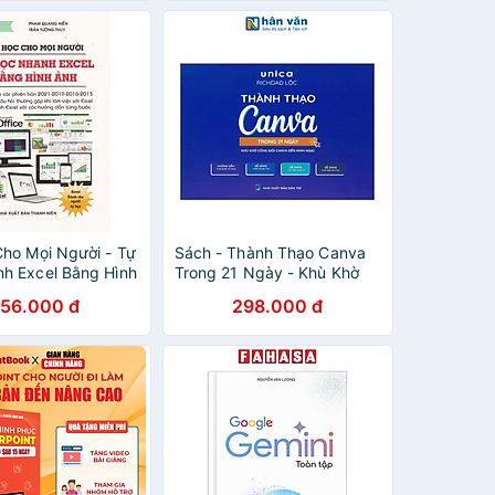
Cho Mọi Người - Tự
Sách - Thành Thạo Canva
h Excel Bằng Hình
Trong 21 Ngày - Khù Khờ
K
Cũng Giỏi Canva Đến Kinh
156.000 đ
298.000 đ
Ngạc - Richdad Lộc