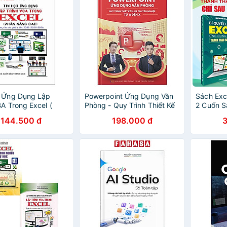
c Ứng Dụng Lập
Powerpoint Ứng Dụng Văn
Sách Exc
BA Trong Excel (
Phòng - Quy Trình Thiết Kế
2 Cuốn S
âng Cao) Dùng cho
Slide Chuyên Nghiệp Từ A
Bản Đến 
144.500 đ
198.000 đ
Bản 2021-2019-2016
Đến X
Video Hư
Học + FI