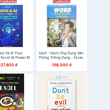
ata Và AI Thực
Sách - Sách Ứng Dụng Văn
 Excel Và Power BI
Phòng Thông Dụng - Excel,
Word, GoogleSheet,
227.800 đ
198.000 đ
Powerpoint, AI - 68 Biểu
Mẫu, 101 Phím Tắt, 150 Thủ
Thuật