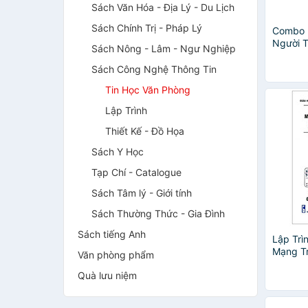
Sách Văn Hóa - Địa Lý - Du Lịch
Sách Chính Trị - Pháp Lý
Combo 
Người T
Sách Nông - Lâm - Ngư Nghiệp
Ứng Dụ
Cao - L
Sách Công Nghệ Thông Tin
Excel -
Tin Học Văn Phòng
Lập Trình
Thiết Kế - Đồ Họa
Sách Y Học
Tạp Chí - Catalogue
Sách Tâm lý - Giới tính
Sách Thường Thức - Gia Đình
Sách tiếng Anh
Lập Trì
Mạng T
Văn phòng phẩm
Nghiệp
Quà lưu niệm