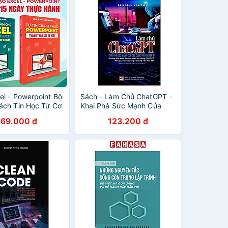
el - Powerpoint Bộ
Sách - Làm Chủ ChatGPT -
ách Tin Học Từ Cơ
Khai Phá Sức Mạnh Của
Nâng Cao - Tặng
Các Cuộc Trò Chuyện AI
369.000 đ
123.200 đ
ớng Dẫn + Khoá
le Thực Hành