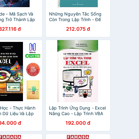
de - Mã Sạch Và
Những Nguyên Tắc Sống
g Trở Thành Lập
Còn Trong Lập Trình - Để
n Giỏi
Viết Mã Gọn Gàng Và Dễ
327.116 đ
212.075 đ
Nâng Cấp Bảo Trì
 Học - Thực Hành
Lập Trình Ứng Dụng - Excel
h Dữ Liệu Và Lập
Nâng Cao - Lập Trình VBA
Kinh Doanh Trong
Trong Excel (STK)
94.000 đ
192.000 đ
ìa mềm- ( Tặng Sổ
g Rồng )