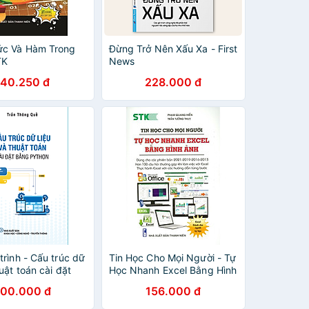
ức Và Hàm Trong
Đừng Trở Nên Xấu Xa - First
TK
News
140.250 đ
228.000 đ
trình - Cấu trúc dữ
Tin Học Cho Mọi Người - Tự
huật toán cài đặt
Học Nhanh Excel Bằng Hình
thon
Ảnh (Dùng Cho Các Phiên
00.000 đ
156.000 đ
Bản 2021-2019-2016-2013)