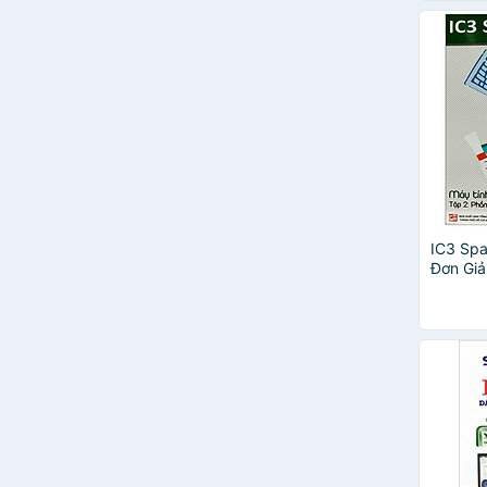
IC3 Spa
Đơn Giả
Cứng V
Tính (Tá