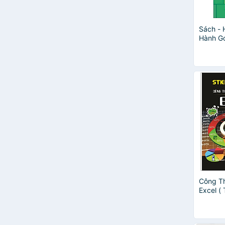
Phạm Quang Huấn
Richdad Lộc
Arvind Narayanan
Sách -
Celia Quillian
Hành Go
Cơ Bản 
Dịch Dương
Văn Thu
DK
Dr. Gleb Tsipursky
Elyakim Kislev
Giang Dinh
Học Viện Văn Họa AIGC
Jeff Hawkins
Lê Khanh
Liam Donaldson
Max Tegmark
Ngô Di Lân
Nguyễn Hữu Đạt
Nguyễn Hữu Hưng (chủ biên)
Công T
Excel (
Nguyễn Thanh An
rồng )
Nguyễn Văn Thảo
PGS.TS Vương Toàn
Phạm Quang Hiển - Phạm