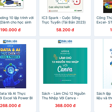
ding 10 lập trình với
IC3 Spark - Cuộc Sống
Công Th
(Dành cho học sinh
Trực Tuyến (Tái Bản 2023)
Excel- S
190.000 đ
58.200 đ
Data Và AI Thực
Sách - Làm Chủ 12 Nguồn
Sách lập 
ới Excel Và Power BI
Thu Nhập Với Canva -
liệu và t
ễn Hữu Đạt
Unica, Richdad Lộc
bằng Py
268.000 đ
368.000 đ
2