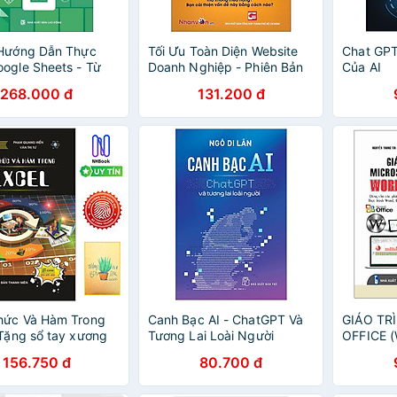
 Hướng Dẫn Thực
Tối Ưu Toàn Diện Website
Chat GPT
ogle Sheets - Từ
Doanh Nghiệp - Phiên Bản
Của AI
Đến Nâng Cao - Tô
Thứ 2
268.000 đ
131.200 đ
ật
hức Và Hàm Trong
Canh Bạc AI - ChatGPT Và
GIÁO TR
 Tặng sổ tay xương
Tương Lai Loài Người
OFFICE 
Tặng kèm
156.750 đ
80.700 đ
rồng