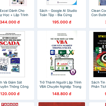
Excel Dành Cho
Sách - Google AI Studio
Clean Co
ự Học + Lập Trình
Toàn Tập - Bìa Cứng
Con Đườn
ng - Excel Nâng
Trình Viê
344.000 đ
195.000 đ
ập Trình VBA Trong
 STK
nh Và Giám Sát
Trở Thành Người Lập Trình
Sách Tin
ruyền Thông Công
VBA Chuyên Nghiệp Trong
Phân Tíc
 Scada
Excel
Mô Hình 
120.000 đ
148.800 đ
Excel- B
Tay Xươn