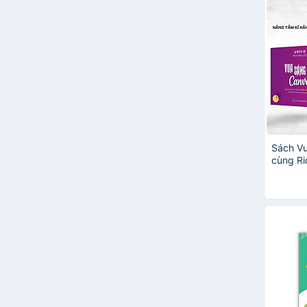
Phương Hoa
Phạm Quang Hiển - Trần Tường
Thụy
Phạm Thiên Thư
Phạm Văn Ất
Robert Cecil Martin
Tô Văn Thuật
Trần Căn
Trần Đức Huyên
Sách Vu
Trần Thông Quế
cùng R
TS. Nguyễn Quốc Trình
video b
Văn Thị Tư
Weilan Wenhua