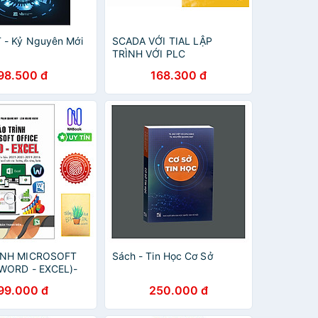
 - Kỷ Nguyên Mới
SCADA VỚI TIAL LẬP
TRÌNH VỚI PLC
98.500 đ
168.300 đ
ÌNH MICROSOFT
Sách - Tin Học Cơ Sở
(WORD - EXCEL)-
 sổ tay xương
99.000 đ
250.000 đ