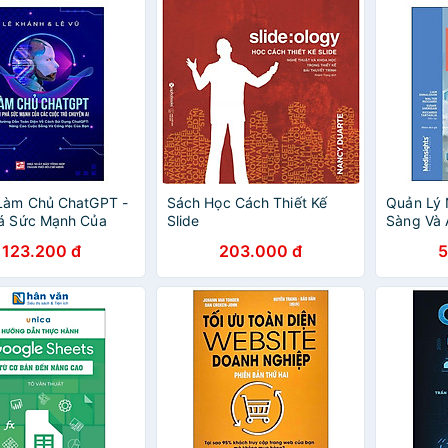
 Làm Chủ ChatGPT -
Sách Học Cách Thiết Kế
Quản Lý
há Sức Mạnh Của
Slide
Sàng Và 
c Trò Chuyện AI
Bệnh
123.200 đ
203.000 đ
5