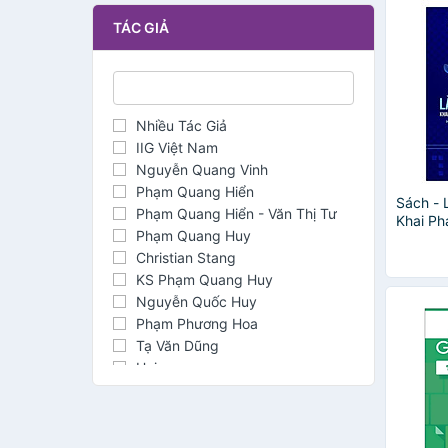
TÁC GIẢ
Nhiều Tác Giả
IIG Việt Nam
Nguyễn Quang Vinh
Phạm Quang Hiển
Sách -
Phạm Quang Hiển - Văn Thị Tư
Khai P
Phạm Quang Huy
Các Cuộ
Christian Stang
KS Phạm Quang Huy
Nguyễn Quốc Huy
Phạm Phương Hoa
Tạ Văn Dũng
Unica
Vn-Guide
Nancy Duarte
Nguyễn Văn Trung