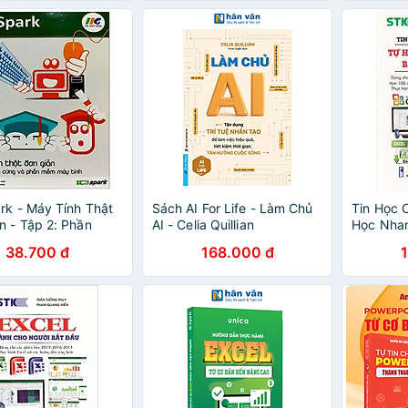
rk - Máy Tính Thật
Sách AI For Life - Làm Chủ
Tin Học 
n - Tập 2: Phần
AI - Celia Quillian
Học Nhan
à Phần Mềm Máy
Ảnh _ST
38.700 đ
168.000 đ
i Bản)