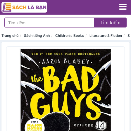
Tìm kiếm
Trang chủ
Sách tiếng Anh
Children's Books
Literature & Fiction
Sc