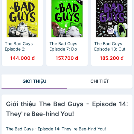
The Bad Guys -
The Bad Guys -
The Bad Guys -
Episode 2:
Episode 7: Do
Episode 13: Cut
Mission
You Think He-
To The Chase
144.000 đ
157.700 đ
185.200 đ
Unpluckable
Saurus?!
GIỚI THIỆU
CHI TIẾT
Giới thiệu The Bad Guys - Episode 14:
They' re Bee-hind You!
The Bad Guys - Episode 14: They' re Bee-hind You!