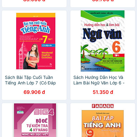
Dục Phổ Thông Mới)
Sách Bài Tập Cuối Tuần
Sách Hướng Dẫn Học Và
Tiếng Anh Lớp 7 (Có Đáp
Làm Bài Ngữ Văn Lớp 6 -
Án) - Tập 1
Tập 1 (Bám Sát SGK Kết Nối
69.906 đ
51.350 đ
Tri Thức Với Cuộc Sống)