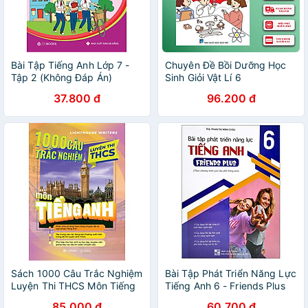
Bài Tập Tiếng Anh Lớp 7 -
Chuyên Đề Bồi Dưỡng Học
Tập 2 (Không Đáp Án)
Sinh Giỏi Vật Lí 6
37.800 đ
96.200 đ
Sách 1000 Câu Trắc Nghiệm
Bài Tập Phát Triển Năng Lực
Luyện Thi THCS Môn Tiếng
Tiếng Anh 6 - Friends Plus
Anh
(Theo Chương Trình Giáo
85.000 đ
60.700 đ