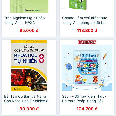
Trắc Nghiệm Ngữ Pháp
Combo Làm chủ kiến thức
Tiếng Anh - HASA
Tiếng Anh bằng sơ đồ tư
duy lớp 8 ( Tập 1 + Tập 2 )
95.000 đ
118.800 đ
Bài Tập Cơ Bản và Nâng
Sách - Sổ Tay Kiến Thức-
Cao Khoa Học Tự Nhiên 8
Phương Pháp-Dạng Bài
Khoa Học Tự Nhiên Lý-Hóa-
90.000 đ
104.700 đ
Sinh Lớp 8