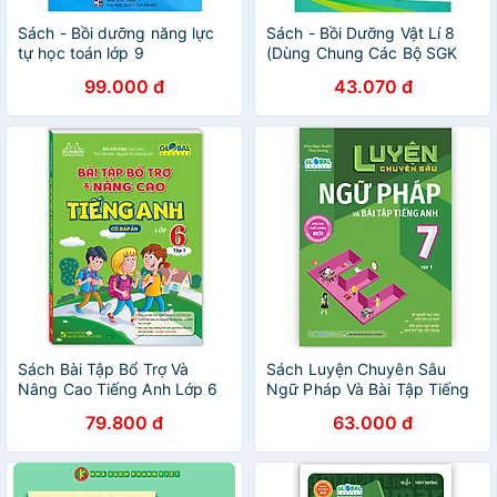
Sách - Bồi dưỡng năng lực
Sách - Bồi Dưỡng Vật Lí 8
tự học toán lớp 9
(Dùng Chung Các Bộ SGK
Hiện Hành) (HA-MK)
99.000 đ
43.070 đ
Sách Bài Tập Bổ Trợ Và
Sách Luyện Chuyên Sâu
Nâng Cao Tiếng Anh Lớp 6
Ngữ Pháp Và Bài Tập Tiếng
Tập 1 (Có Đáp Án)
Anh Lớp 7 Tập 1 (Global)
79.800 đ
63.000 đ