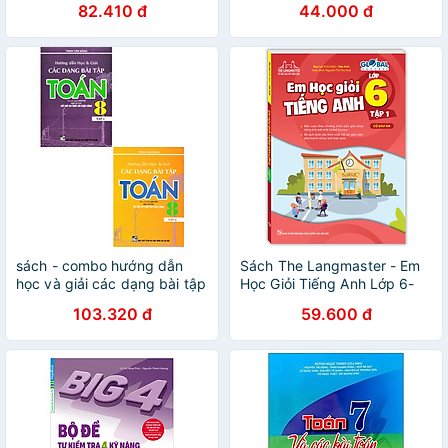
82.410 đ
44.000 đ
sách - combo hướng dẫn
Sách The Langmaster - Em
học và giải các dạng bài tập
Học Giỏi Tiếng Anh Lớp 6-
toán 8 tập 1 + 2 (bám sát
Tập 1 (Có Đáp Án )
103.320 đ
59.600 đ
sgk kết nối tri thức với cuộc
sống)