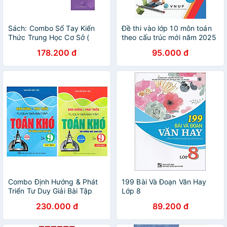
Sách: Combo Sổ Tay Kiến
Đề thi vào lớp 10 môn toán
Thức Trung Học Cơ Sở (
theo cấu trúc mới năm 2025
Toán - Anh - Văn)
(dùng chung) - HA
178.200 đ
95.000 đ
Combo Định Hướng & Phát
199 Bài Và Đoạn Văn Hay
Triển Tư Duy Giải Bài Tập
Lớp 8
Toán Khó Lớp 9 -Tập1+2 (
230.000 đ
89.200 đ
Bồi dưỡng HSG) (HA-MK)