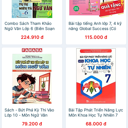
Combo Sách Tham Khảo
Bài tập tiếng Anh lớp 7, 4 kỹ
Ngữ Văn Lớp 6 (Biên Soạn
năng Global Success (Có
Theo Chương Trình Mới) ha
đáp án) – ThS. Lê Vy – Anh
224.910 đ
115.000 đ
ngữ Vivian
Sách - Bứt Phá Kỳ Thi Vào
Bài Tập Phát Triển Năng Lực
Lớp 10 - Môn Ngữ Văn
Môn Khoa Học Tự Nhiên 7
79.200 đ
68.000 đ