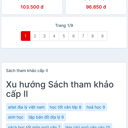
Giỏi Toán 9
103.500 đ
96.850 đ
Trang 1/9
1
2
3
4
5
6
7
8
9
Sách tham khảo cấp II
Xu hướng Sách tham khảo
cấp II
atlat địa lý việt nam
học tốt văn lớp 8
hoá học 9
sinh học
tập bản đồ địa lý 6
sách học tốt môn ngữ văn 7
làm chủ ngữ văn vào 10