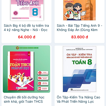
Sách Big 4 bộ đề tự kiểm tra
Sách - Bài Tập Tiếng Anh 9 -
4 kỹ năng Nghe - Nói - Đọc
Không Đáp Án (Dùng Kèm
- Viết tiếng Anh (cơ bản và
SGK Global Success)
64.000 đ
83.600 đ
nâng cao) lớp 8 tập 1
(Global)
Chuyên đề bồi dưỡng học
Ôn Tập-Kiểm Tra Nâng Cao
sinh khá, giỏi Toán THCS
Và Phát Triển Năng Lực
Phần Số Học
Toán 8 - Tập 1