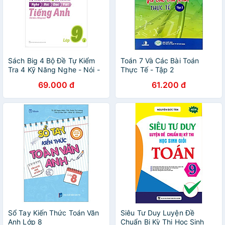
Sách Big 4 Bộ Đề Tự Kiểm
Toán 7 Và Các Bài Toán
Tra 4 Kỹ Năng Nghe - Nói -
Thực Tế - Tập 2
Đọc - Viết (Cơ Bản Và Nâng
69.000 đ
61.200 đ
Cao) Tiếng Anh Lớp 9 Tập 2
Sổ Tay Kiến Thức Toán Văn
Siêu Tư Duy Luyện Đề
Anh Lớp 8
Chuẩn Bị Kỳ Thi Học Sinh