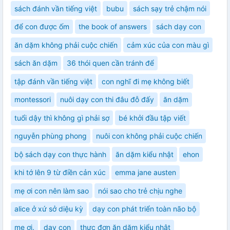
sách đánh vần tiếng việt
bubu
sách sạy trẻ chậm nói
để con được ốm
the book of answers
sách dạy con
ăn dặm không phải cuộc chiến
cảm xúc của con màu gì
sách ăn dặm
36 thói quen cần tránh để
tập đánh vần tiếng việt
con nghĩ đi mẹ không biết
montessori
nuôi dạy con thi đâu đỗ đấy
ăn dặm
tuổi dậy thì không gì phải sợ
bé khởi đầu tập viết
nguyễn phùng phong
nuôi con không phải cuộc chiến
bộ sách dạy con thực hành
ăn dặm kiểu nhật
ehon
khi tớ lên 9 từ điền cản xúc
emma jane austen
mẹ ơi con nên làm sao
nói sao cho trẻ chịu nghe
alice ở xứ sở diệu kỳ
dạy con phát triển toàn não bộ
mẹ ơi.
dạy con
thực đơn ăn dặm kiểu nhật