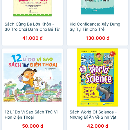
Sách Cùng Bé Lớn Khôn -
Kid Confidence: Xây Dựng
30 Trò Chơi Dành Cho Bé Từ
Sự Tự Tin Cho Trẻ
24 Đến 36 Tháng Tuổi
41.000 đ
130.000 đ
12 Lí Do Vì Sao Sách Thú Vị
Sách World Of Science -
Hơn Điện Thoại
Những Bí Ẩn Về Sinh Vật
Thủy Sinh
50.000 đ
42.000 đ