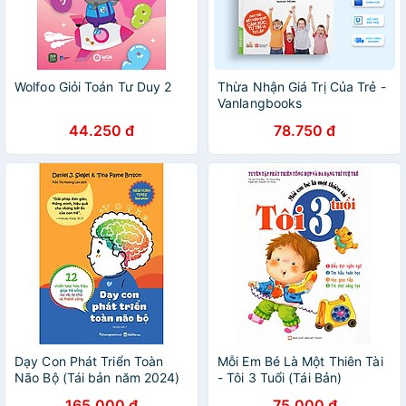
Wolfoo Giỏi Toán Tư Duy 2
Thừa Nhận Giá Trị Của Trẻ -
Vanlangbooks
44.250 đ
78.750 đ
Dạy Con Phát Triển Toàn
Mỗi Em Bé Là Một Thiên Tài
Não Bộ (Tái bản năm 2024)
- Tôi 3 Tuổi (Tái Bản)
165.000 đ
75.000 đ