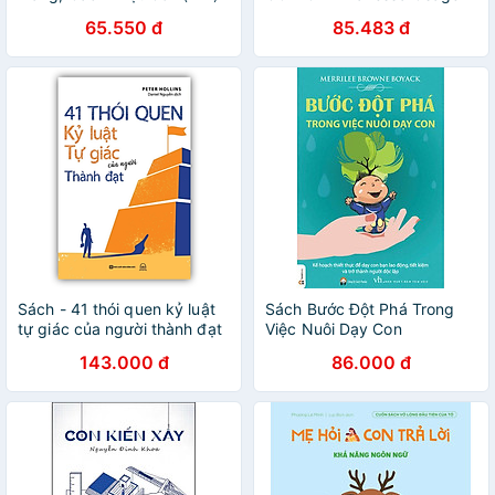
Hải Phong dịch – NXB Phụ
65.550 đ
85.483 đ
nữ – Minh Long Book
Sách - 41 thói quen kỷ luật
Sách Bước Đột Phá Trong
tự giác của người thành đạt
Việc Nuôi Dạy Con
(MC)
143.000 đ
86.000 đ