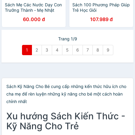
Sách Mẹ Các Nước Dạy Con
Sách 100 Phương Pháp Giúp
Trưởng Thành - Mẹ Nhật
Trẻ Học Giỏi
Dạy Con Trách Nhiệm (Tái
60.000 đ
107.989 đ
Bản 2018)
Trang 1/9
1
2
3
4
5
6
7
8
9
Sách Kỹ Năng Cho Bé cung cấp những kến thức hữu ích cho
cha mẹ để rèn luyện những kỹ năng cho bé một cách hoàn
chỉnh nhất
Xu hướng Sách Kiến Thức -
Kỹ Năng Cho Trẻ