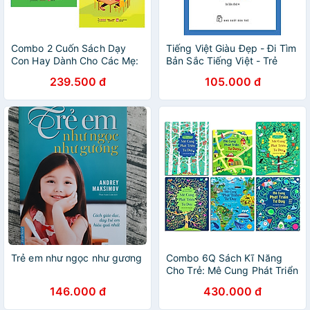
Combo 2 Cuốn Sách Dạy
Tiếng Việt Giàu Đẹp - Đi Tìm
Con Hay Dành Cho Các Mẹ:
Bản Sắc Tiếng Việt - Trẻ
Kỷ Luật Tích Cực + Kỷ Luật
239.500 đ
105.000 đ
Tích Cực Trong Lớp Học /
Sách Kiến Thức - Kỹ Năng
Cho Trẻ (Tặng Poster An
Toàn Cho Con Yêu)
Trẻ em như ngọc như gương
Combo 6Q Sách Kĩ Năng
Cho Trẻ: Mê Cung Phát Triển
Tư Duy
146.000 đ
430.000 đ