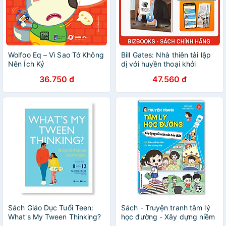
Wolfoo Eq – Vì Sao Tớ Không
Bill Gates: Nhà thiên tài lập
Nên Ích Kỷ
dị với huyền thoại khởi
nghiệp Microsoft - Bộ sách
36.750 đ
47.560 đ
ươm mầm tỷ phú nhí
Bizbooks
Sách Giáo Dục Tuổi Teen:
Sách - Truyện tranh tâm lý
What's My Tween Thinking?
học đường - Xây dựng niềm
- Tâm Lý Học Trẻ Em Thực
tin vào bản thân