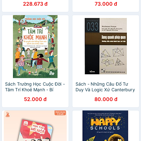
228.673 đ
73.000 đ
Hành Cho Cha Mẹ Hiện Đại -
Tuổi Từ 8 Đến 12
Sách Trường Học Cuộc Đời -
Sách - Những Câu Đố Tư
Tâm Trí Khoẻ Mạnh - Bí
Duy Và Logic Xứ Canterbury
Quyết Cân Bằng Cảm Xúc
52.000 đ
80.000 đ
Dành Cho Thiếu Niên