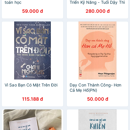
toán học
Triển Kỹ Năng - Tuổi Dậy Thì
- ĐT
59.000 đ
280.000 đ
Vì Sao Bạn Có Mặt Trên Đời
Dạy Con Thành Công- Hơn
Cả Mẹ Hổ(PN)
115.188 đ
50.000 đ