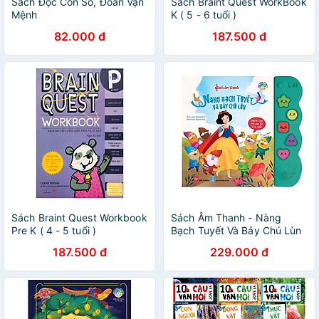
Sách Đọc Con Số, Đoán Vận
Sách Braint Quest WorkBook
Mệnh
K ( 5 - 6 tuổi )
82.000 đ
187.500 đ
Sách Braint Quest Workbook
Sách Âm Thanh - Nàng
Pre K ( 4 - 5 tuổi )
Bạch Tuyết Và Bảy Chú Lùn
187.500 đ
229.000 đ