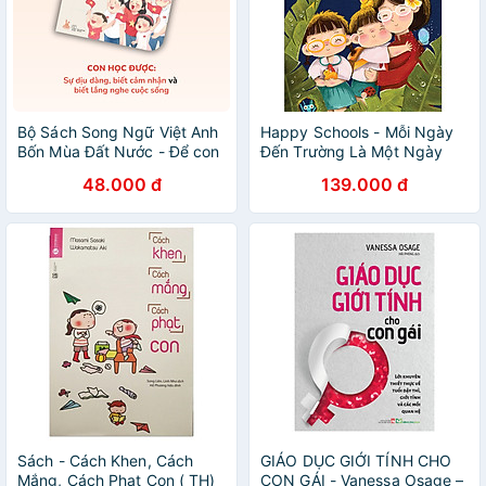
Bộ Sách Song Ngữ Việt Anh
Happy Schools - Mỗi Ngày
Bốn Mùa Đất Nước - Để con
Đến Trường Là Một Ngày
trở thành em bé luôn yêu và
Vui
48.000 đ
139.000 đ
tự hào về quê hương, đất
nước
Sách - Cách Khen, Cách
GIÁO DỤC GIỚI TÍNH CHO
Mắng, Cách Phạt Con ( TH)
CON GÁI - Vanessa Osage –