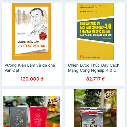
Vương Kiện Lâm và đế chế
Chiến Lược Thúc Đẩy Cách
Vạn Đạt
Mạng Công Nghiệp 4.0 Ở
Nhật Bản, Hàn Quốc, Đài
120.000 đ
82.717 đ
Loan - Hàm Ý Chính Sách
Cho Việt Nam