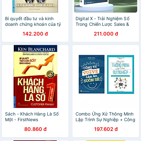
Bí quyết đầu tư và kinh
Digital X - Trải Nghiệm Số
doanh chứng khoán của tỷ
Trong Chiến Lược Sales &
phú warren buffett 2021
Marketing
142.200 đ
211.000 đ
Sách - Khách Hàng Là Số
Combo Ứng Xử Thông Minh
Một - FirstNews
Lập Trình Sự Nghiệp + Công
Ty Vui Vẻ Làm Ăn Suôn Sẻ
80.860 đ
197.602 đ
(bản đặc biệt tặng kèm
bookmark)