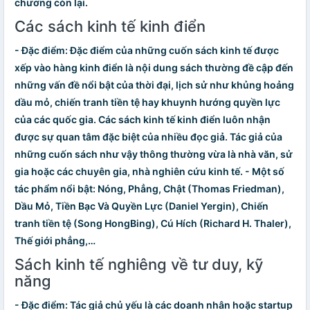
chương còn lại.
Các sách kinh tế kinh điển
- Đặc điểm: Đặc điểm của những cuốn
sách kinh tế
được
xếp vào hàng kinh điển là nội dung sách thường đề cập đến
những vấn đề nổi bật của thời đại, lịch sử như khủng hoảng
dầu mỏ, chiến tranh tiền tệ hay khuynh hướng quyền lực
của các quốc gia. Các
sách kinh tế kinh điển
luôn nhận
được sự quan tâm đặc biệt của nhiều đọc giả. Tác giả của
những cuốn sách như vậy thông thường vừa là nhà văn, sử
gia hoặc các chuyên gia, nhà nghiên cứu kinh tế. - Một số
tác phẩm nổi bật: Nóng, Phẳng, Chật (Thomas Friedman),
Dầu Mỏ, Tiền Bạc Và Quyền Lực (Daniel Yergin), Chiến
tranh tiền tệ (Song HongBing), Cú Hích (Richard H. Thaler),
Thế giới phẳng,…
Sách kinh tế nghiêng về tư duy, kỹ
năng
- Đặc điểm: Tác giả chủ yếu là các doanh nhân hoặc startup