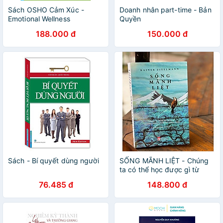
Sách OSHO Cảm Xúc -
Doanh nhân part-time - Bản
Emotional Wellness
Quyền
188.000 đ
150.000 đ
Sách - Bí quyết dùng người
SỐNG MÃNH LIỆT - Chúng
ta có thể học được gì từ
những người khuyết tật
76.485 đ
148.800 đ
thành công? - Rainer
Zitelmann - Nguyễn Bích
Lan dịch - NXB Phụ Nữ