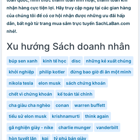
nhận hàng cực tiện lợi. Hãy truy cập ngay tại các gian hàng
của chúng tôi để có cơ hội nhận được những ưu đãi hấp
dẫn, bất ngờ từ trang mua sắm trực tuyến SachLaBan.com
nhé!.
Xu hướng Sách doanh nhân
búp sen xanh
kinh tế học
disc
những kẻ xuất chúng
khởi nghiệp
philip kotler
đừng bao giờ đi ăn một mình
nikola tesla
elon musk
sách chứng khoán
chết vì chứng khoán
kế toán tài chính
cha giàu cha nghèo
conan
warren buffett
tiểu sử elon musk
krishnamurti
think again
gã nghiện giày - nike
charlie munger
vanderbilt
hòn tuyết lăn
kpi
tỷ phú bán giày