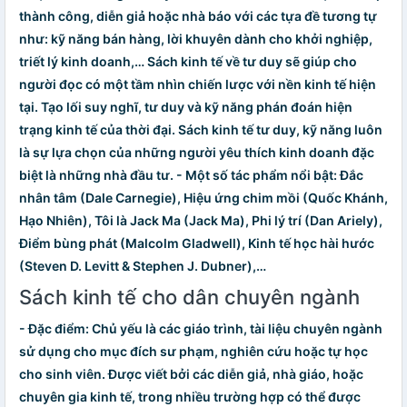
thành công, diễn giả hoặc nhà báo với các tựa đề tương tự
như: kỹ năng bán hàng, lời khuyên dành cho khởi nghiệp,
triết lý kinh doanh,…
Sách kinh tế về tư duy
sẽ giúp cho
người đọc có một tầm nhìn chiến lược với nền kinh tế hiện
tại. Tạo lối suy nghĩ, tư duy và kỹ năng phán đoán hiện
trạng kinh tế của thời đại.
Sách kinh tế tư duy
, kỹ năng luôn
là sự lựa chọn của những người yêu thích kinh doanh đặc
biệt là những nhà đầu tư. - Một số tác phẩm nổi bật: Đắc
nhân tâm (Dale Carnegie), Hiệu ứng chim mồi (Quốc Khánh,
Hạo Nhiên), Tôi là Jack Ma (Jack Ma), Phi lý trí (Dan Ariely),
Điểm bùng phát (Malcolm Gladwell), Kinh tế học hài hước
(Steven D. Levitt & Stephen J. Dubner),…
Sách kinh tế cho dân chuyên ngành
- Đặc điểm: Chủ yếu là các giáo trình, tài liệu chuyên ngành
sử dụng cho mục đích sư phạm, nghiên cứu hoặc tự học
cho sinh viên. Được viết bởi các diễn giả, nhà giáo, hoặc
chuyên gia kinh tế, trong nhiều trường hợp có thể được