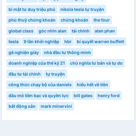
bí mật tư duy triệu phú
nikola tesla tự truyện
phù thuỷ chứng khoán
chứng khoán
the four
global class
góc nhìn alan
tài chính
alan phan
tesla
9 lần khởi nghiệp
hbr
bí quyết warren buffett
gã nghiện giày
nhà đầu tư thông minh
doanh nghiệp của thế kỷ 21
chủ nghĩa tư bản và tự do
đầu tư tài chính
tự truyện
công thức chạy bộ của daniels
hiểu hết về tiền
dầu mỏ tiền bạc và quyền lực
bill gates
henry ford
bất động sản
mark minervini