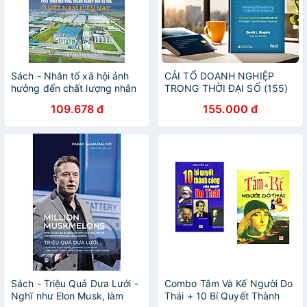
Sách - Nhân tố xã hội ảnh
CẢI TỔ DOANH NGHIỆP
hưởng đến chất lượng nhân
TRONG THỜI ĐẠI SỐ (155)
lực và hướng giải pháp phát
109.678 đ
155.000 đ
triển bền vững doanh
nghiệp nhỏ và vừa ở Việt
Nam hiện nay
Sách - Triệu Quả Dưa Lưới -
Combo Tâm Và Kế Người Do
Nghĩ như Elon Musk, làm
Thái + 10 Bí Quyết Thành