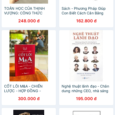
TOÁN HỌC CỦA THỊNH
Sách - Phương Pháp Giúp
VƯỢNG: CÔNG THỨC
Con Biết Cách Cân Bằng
THỰC TẾ CHO SỰ TỰ DO
Game Và Cuộc Sống -
248.000 đ
162.800 đ
TÀI CHÍNH - Scott Galloway
Unibooks
- Saigonbooks
CỐT LÕI M&A - CHIẾN
Nghệ thuật lãnh đạo - Chân
LƯỢC - HỢP ĐỒNG -
dung những CEO, nhà sáng
TRANH CHẤP - Trương Hữu
lập và những người thay đổi
300.000 đ
195.000 đ
Ngữ – Thái Hà Books – NXB
cuộc chơi vĩ đại nhất thế giới
Công Thương