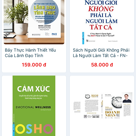
Bảy Thực Hành Thiết Yếu
Sách Người Giỏi Không Phải
Của Lãnh Đạo Tỉnh
Là Người Làm Tất Cả - FN-
Thức(Seven Practices of a
MK
159.000 đ
58.000 đ
Mindful Leader) - PACE185