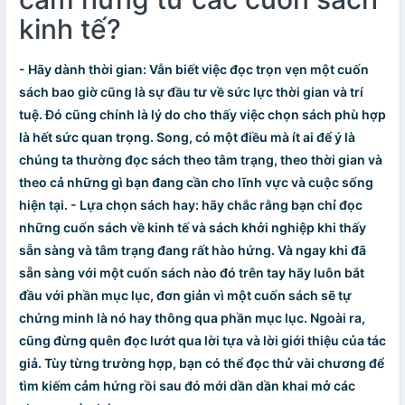
kinh tế?
- Hãy dành thời gian: Vẫn biết việc đọc trọn vẹn một cuốn
sách bao giờ cũng là sự đầu tư về sức lực thời gian và trí
tuệ. Đó cũng chính là lý do cho thấy việc chọn sách phù hợp
là hết sức quan trọng. Song, có một điều mà ít ai để ý là
chúng ta thường đọc sách theo tâm trạng, theo thời gian và
theo cả những gì bạn đang cần cho lĩnh vực và cuộc sống
hiện tại. - Lựa chọn sách hay: hãy chắc rằng bạn chỉ đọc
những cuốn sách về kinh tế và
sách khởi nghiệp
khi thấy
sẵn sàng và tâm trạng đang rất hào hứng. Và ngay khi đã
sẵn sàng với một cuốn sách nào đó trên tay hãy luôn bắt
đầu với phần mục lục, đơn giản vì một cuốn sách sẽ tự
chứng minh là nó hay thông qua phần mục lục. Ngoài ra,
cũng đừng quên đọc lướt qua lời tựa và lời giới thiệu của tác
giả. Tùy từng trường hợp, bạn có thể đọc thử vài chương để
tìm kiếm cảm hứng rồi sau đó mới dần dần khai mở các