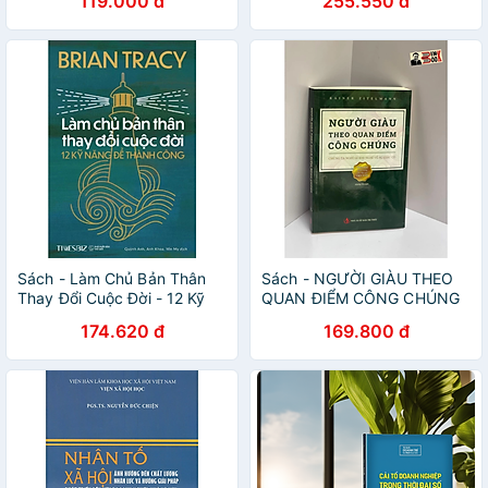
119.000 đ
255.550 đ
Nguyễn Mạnh Hùng Dịch -
Thaihabooks
Sách - Làm Chủ Bản Thân
Sách - NGƯỜI GIÀU THEO
Thay Đổi Cuộc Đời - 12 Kỹ
QUAN ĐIỂM CÔNG CHÚNG
Năng Để Thành Công - Brian
– Rainer Zitelmann - NXB Tri
174.620 đ
169.800 đ
Tracy - NXB Thế Giới -
Thức (Bìa mềm)
Times