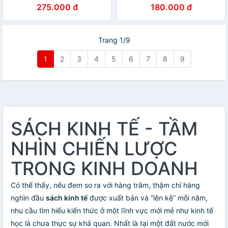
như Elon Musk – Công thức
Công Của Người Do Thái
275.000 đ
180.000 đ
thành công dành cho giới
kinh doanh
Trang 1/9
1
2
3
4
5
6
7
8
9
SÁCH KINH TẾ - TẦM
NHÌN CHIẾN LƯỢC
TRONG KINH DOANH
Có thể thấy, nếu đem so ra với hàng trăm, thậm chí hàng
nghìn đầu
sách kinh tế
được xuất bản và “lên kệ” mỗi năm,
nhu cầu tìm hiểu kiến thức ở một lĩnh vực mới mẻ như kinh tế
học là chưa thực sự khả quan. Nhất là tại một đất nước mới