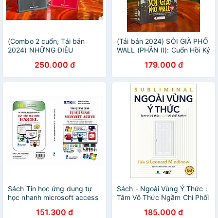
(Combo 2 cuốn, Tái bản
(Tái bản 2024) SÓI GIÀ PHỐ
2024) NHỮNG ĐIỀU
WALL (PHẦN II): Cuốn Hồi Ký
TRƯỜNG HARVARD KHÔNG
Không Nên Đọc Ngắt Quãng
250.000 đ
179.000 đ
DẠY BẠN - NHỮNG ĐIỀU
Được Viết Bởi "Chủ Nhân Trẻ
TRƯỜNG HARVARD VẪN
Của Vũ Trụ Phố Wall" -
KHÔNG DẠY BẠN - Alpha
J.Belfort - Nguyễn Xuân
Books
Hồng dịch - Bách Việt
Sách Tin học ứng dụng tự
Sách - Ngoài Vùng Ý Thức :
học nhanh microsoft access
Tâm Vô Thức Ngầm Chi Phối
( STK)
Hành Vi - Bìa Mềm
151.300 đ
185.000 đ