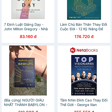
7 Định Luật Giảng Dạy -
Làm Chủ Bản Thân Thay Đổi
John Milton Gregory - Nhà
Cuộc Đời - 12 Kỹ Năng Để
xuất bản Dân Trí - times
Thành Công - Brian Tracy -
83.160 đ
174.720 đ
NXB Thế Giới - Times
(Bìa cứng) NGƯỜI GIÀU
Tầm Nhìn Đỉnh Cao Thay Đổi
NHẤT THÀNH BABYLON -
Thế Giới - George Ilian
George Samuel Clason - TS.