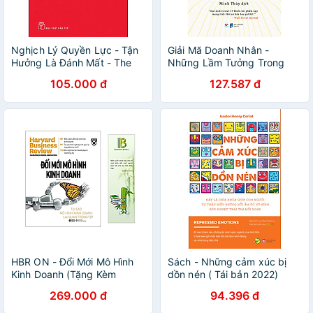
Nghịch Lý Quyền Lực - Tận
Giải Mã Doanh Nhân -
Hưởng Là Đánh Mất - The
Những Lầm Tưởng Trong
Power Paradox
Công Việc, Cuộc Sống Và
105.000 đ
127.587 đ
Tâm Hồn Của Các Nhà Khởi
Nghiệp
HBR ON - Đổi Mới Mô Hình
Sách - Những cảm xúc bị
Kinh Doanh (Tặng Kèm
dồn nén ( Tái bản 2022)
Bookmark Bamboo Books)
269.000 đ
94.396 đ