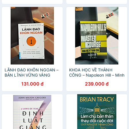
LÃNH ĐẠO KHÔN NGOAN –
KHOA HỌC VỀ THÀNH
BẢN LĨNH VỮNG VÀNG
CÔNG – Napoleon Hill – Minh
GIỮA NGÀN BIẾN ĐỘNG –
Ngọc dịch – Thái Hà – NXB
131.000 đ
239.000 đ
MANFRED F. R. KETS DE
Công Thương
VRIES – First News