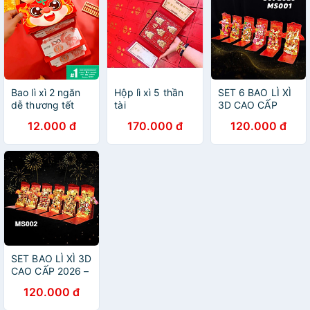
Bao lì xì 2 ngăn
Hộp lì xì 5 thần
SET 6 BAO LÌ XÌ
dễ thương tết
tài
3D CAO CẤP
2024
2026 – MS001
12.000 đ
170.000 đ
120.000 đ
SET BAO LÌ XÌ 3D
CAO CẤP 2026 –
MS002
120.000 đ