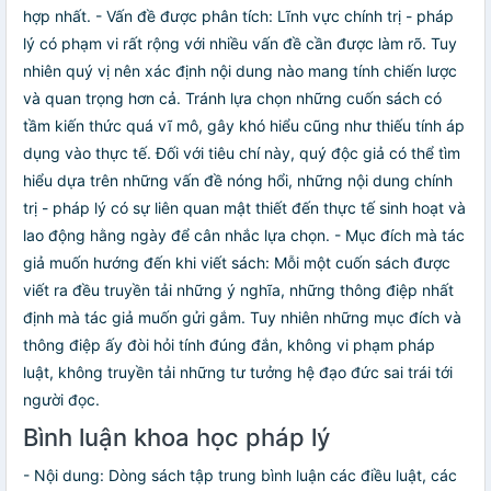
hợp nhất. - Vấn đề được phân tích: Lĩnh vực chính trị - pháp
lý có phạm vi rất rộng với nhiều vấn đề cần được làm rõ. Tuy
nhiên quý vị nên xác định nội dung nào mang tính chiến lược
và quan trọng hơn cả. Tránh lựa chọn những cuốn sách có
tầm kiến thức quá vĩ mô, gây khó hiểu cũng như thiếu tính áp
dụng vào thực tế. Đối với tiêu chí này, quý độc giả có thể tìm
hiểu dựa trên những vấn đề nóng hổi, những nội dung chính
trị - pháp lý có sự liên quan mật thiết đến thực tế sinh hoạt và
lao động hằng ngày để cân nhắc lựa chọn. - Mục đích mà tác
giả muốn hướng đến khi viết sách: Mỗi một cuốn sách được
viết ra đều truyền tải những ý nghĩa, những thông điệp nhất
định mà tác giả muốn gửi gắm. Tuy nhiên những mục đích và
thông điệp ấy đòi hỏi tính đúng đắn, không vi phạm pháp
luật, không truyền tải những tư tưởng hệ đạo đức sai trái tới
người đọc.
Bình luận khoa học pháp lý
- Nội dung: Dòng sách tập trung bình luận các điều luật, các