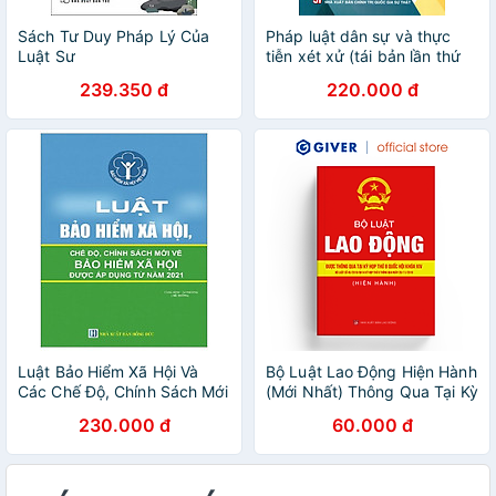
Sách Tư Duy Pháp Lý Của
Pháp luật dân sự và thực
Luật Sư
tiễn xét xử (tái bản lần thứ
sáu)
239.350 đ
220.000 đ
Luật Bảo Hiểm Xã Hội Và
Bộ Luật Lao Động Hiện Hành
Các Chế Độ, Chính Sách Mới
(Mới Nhất) Thông Qua Tại Kỳ
Về Bảo Hiểm Xã Hội Được Áp
Họp Thứ 8 Quốc Hội Khóa
230.000 đ
60.000 đ
Dụng Từ Năm 2021
XIV