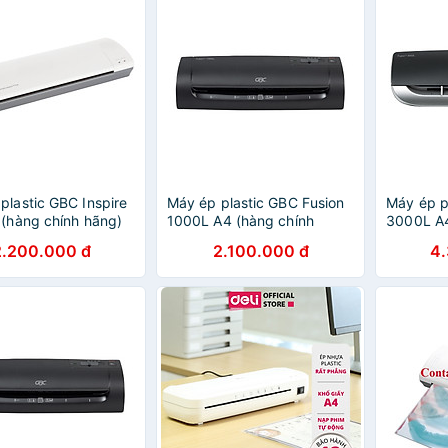
gọn cho văn phòng, gia
đình ( hàng chính hãng )
plastic GBC Inspire
Máy ép plastic GBC Fusion
Máy ép p
 (hàng chính hãng)
1000L A4 (hàng chính
3000L A4
hãng)
hãng)
2.200.000 đ
2.100.000 đ
4