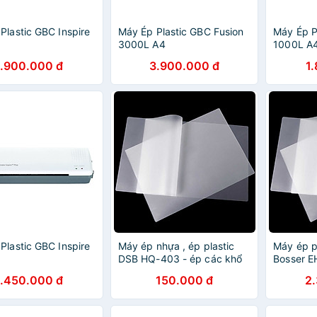
Plastic GBC Inspire
Máy Ép Plastic GBC Fusion
Máy Ép P
3000L A4
1000L A
1.900.000 đ
3.900.000 đ
1
Plastic GBC Inspire
Máy ép nhựa , ép plastic
Máy ép p
DSB HQ-403 - ép các khổ
Bosser E
giấy A6,A5, A4, ép bằng
hãng)
1.450.000 đ
150.000 đ
2
khen, bảng giá menu, tờ rơi
quảng cáo, tranh ảnh lưu
niệm, thiết kế đẹp mắt, nhỏ