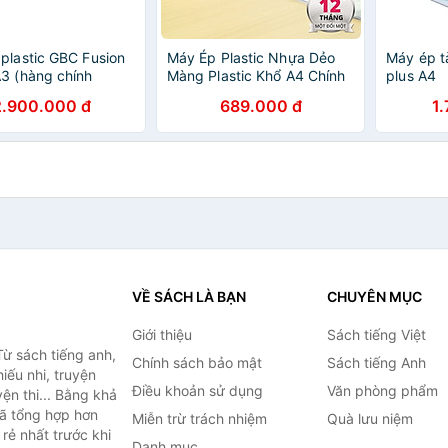
plastic GBC Fusion
Máy Ép Plastic Nhựa Dẻo
Máy ép tà
3 (hàng chính
Màng Plastic Khổ A4 Chính
plus A4
Hãng Deli - Chuyên Dụng
2.900.000 đ
689.000 đ
1
Ép Nhựa Dẻo, Màng Ảnh,
Poster - An Toàn Dễ Sử
Dụng - E2132 GQ402
VỀ SÁCH LÀ BẠN
CHUYÊN MỤC
Giới thiệu
Sách tiếng Việt
ừ sách tiếng anh,
Chính sách bảo mật
Sách tiếng Anh
hiếu nhi, truyện
Điều khoản sử dụng
Văn phòng phẩm
ện thi... Bằng khả
đã tổng hợp hơn
Miễn trừ trách nhiệm
Quà lưu niệm
rẻ nhất trước khi
Danh mục