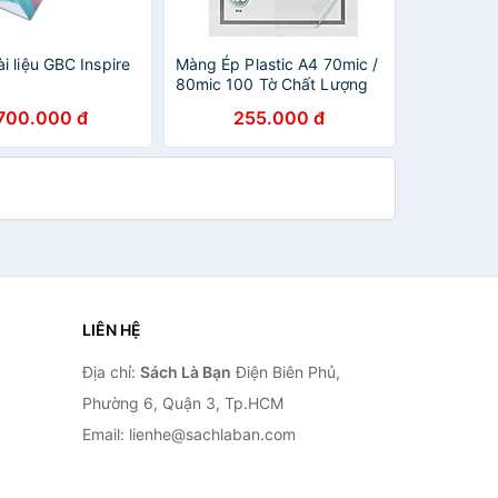
i liệu GBC Inspire
Màng Ép Plastic A4 70mic /
80mic 100 Tờ Chất Lượng
Cao Deli - Lưu Trữ Bảo Vệ
.700.000 đ
255.000 đ
Tài Liệu, Ảnh Màu, Giấy Tờ
Khỏi Bụi Bẩn, Ẩm Móc Và
Nước - Dùng Trong Văn
Phòng, Trường Học - Hàng
Chính Hãng - E3816 /
E3819
LIÊN HỆ
Địa chỉ:
Sách Là Bạn
Điện Biên Phủ,
Phường 6, Quận 3, Tp.HCM
Email: lienhe@sachlaban.com