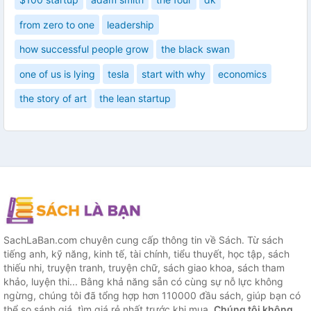
from zero to one
leadership
how successful people grow
the black swan
one of us is lying
tesla
start with why
economics
the story of art
the lean startup
SachLaBan.com chuyên cung cấp thông tin về Sách. Từ sách
tiếng anh, kỹ năng, kinh tế, tài chính, tiểu thuyết, học tập, sách
thiếu nhi, truyện tranh, truyện chữ, sách giao khoa, sách tham
khảo, luyện thi... Bằng khả năng sẵn có cùng sự nỗ lực không
ngừng, chúng tôi đã tổng hợp hơn 110000 đầu sách, giúp bạn có
thể so sánh giá, tìm giá rẻ nhất trước khi mua.
Chúng tôi không