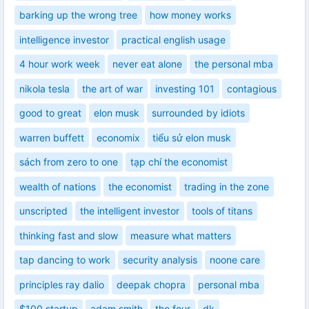
barking up the wrong tree
how money works
intelligence investor
practical english usage
4 hour work week
never eat alone
the personal mba
nikola tesla
the art of war
investing 101
contagious
good to great
elon musk
surrounded by idiots
warren buffett
economix
tiểu sử elon musk
sách from zero to one
tạp chí the economist
wealth of nations
the economist
trading in the zone
unscripted
the intelligent investor
tools of titans
thinking fast and slow
measure what matters
tap dancing to work
security analysis
noone care
principles ray dalio
deepak chopra
personal mba
$100 startup
adam smith
the four
dk