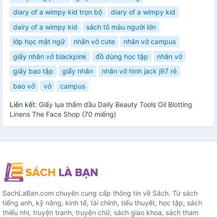
diary of a wimpy kid trọn bộ
diary of a wimpy kid
dairy of a wimpy kid
sách tô màu người lớn
lớp học mật ngữ
nhãn vở cute
nhãn vở campus
giấy nhãn vở blackpink
đồ dùng học tập
nhãn vở
giấy bao tập
giấy nhãn
nhãn vở hình jack j97 rẻ
bao vở
vở
campus
Liên kết:
Giấy lụa thấm dầu Daily Beauty Tools Oil Blotting
Linens The Face Shop (70 miếng)
SachLaBan.com chuyên cung cấp thông tin về Sách. Từ sách
tiếng anh, kỹ năng, kinh tế, tài chính, tiểu thuyết, học tập, sách
thiếu nhi, truyện tranh, truyện chữ, sách giao khoa, sách tham