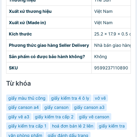
Xuất xứ thương hiệu
Việt Nam
Xuất xứ (Made in)
Việt Nam
Kích thước
25.2 x 17.9 x 0.5 cm
Phương thức giao hàng Seller Delivery
Nhà bán giao hàng c
Sản phẩm có được bảo hành không?
Không
SKU
9599237110890
Từ khóa
giấy màu thủ công
giấy kiểm tra 4 ô ly
vở vẽ
giấy canson a4
giấy canson
giấy canson a3
giấy vẽ a3
giấy kiểm tra cấp 2
giấy vẽ canson
giấy kiểm tra cấp 1
hoá đơn bán lẻ 2 liên
giấy kiểm tra
văn phòng phẩm
giấy đánh dấu trang