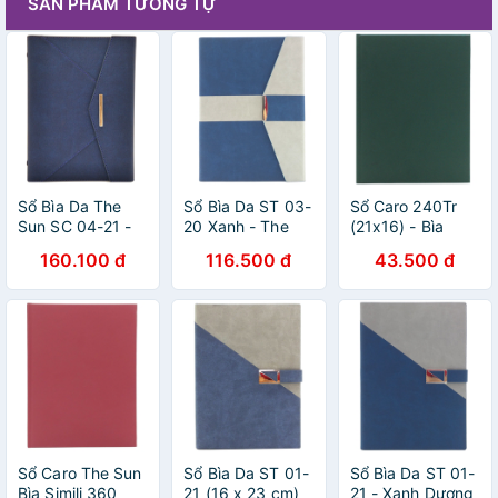
SẢN PHẨM TƯƠNG TỰ
Sổ Bìa Da The
Sổ Bìa Da ST 03-
Sổ Caro 240Tr
Sun SC 04-21 -
20 Xanh - The
(21x16) - Bìa
Màu Xanh
Sun
Simili
160.100 đ
116.500 đ
43.500 đ
Sổ Caro The Sun
Sổ Bìa Da ST 01-
Sổ Bìa Da ST 01-
Bìa Simili 360
21 (16 x 23 cm)
21 - Xanh Dương