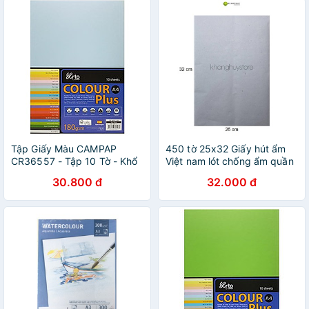
83634
Tập Giấy Màu CAMPAP
450 tờ 25x32 Giấy hút ẩm
CR36557 - Tập 10 Tờ - Khổ
Việt nam lót chống ẩm quần
A4 - Xanh Nhạt
áo
30.800 đ
32.000 đ