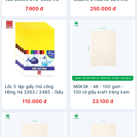
Tờ/Xấp)
A4 Klong 705
7.600 đ
250.000 đ
Lốc 5 tập giấy thủ công
MGK3K - A6 - 100 gsm -
Hồng Hà 3363 / 3485 - Giấy
100 tờ giấy kraft trắng kem
màu làm mỹ thuật
- Giấy mỹ thuật in ấn, làm
110.000 đ
23.100 đ
ruột sổ, vẽ phác thảo