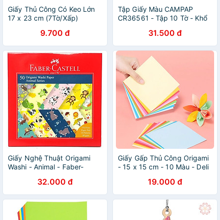
Giấy Thủ Công Có Keo Lớn
Tập Giấy Màu CAMPAP
17 x 23 cm (7Tờ/Xấp)
CR36561 - Tập 10 Tờ - Khổ
A4 - Màu Xám
9.700 đ
31.500 đ
Giấy Nghệ Thuật Origami
Giấy Gấp Thủ Công Origami
Washi - Animal - Faber-
- 15 x 15 cm - 10 Màu - Deli
Castell 171516 (50 Tờ/ 10
EY014 (50 Tờ/Xấp)
32.000 đ
19.000 đ
Mẫu)