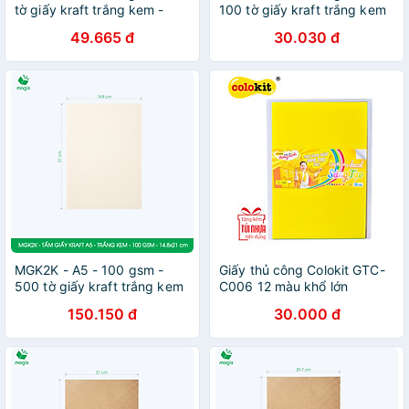
tờ giấy kraft trắng kem -
100 tờ giấy kraft trắng kem
Giấy mỹ thuật in ấn, làm ruột
- Giấy mỹ thuật in ấn, làm
49.665 đ
30.030 đ
sổ, vẽ phác thảo
ruột sổ, vẽ phác thảo
MGK2K - A5 - 100 gsm -
Giấy thủ công Colokit GTC-
500 tờ giấy kraft trắng kem
C006 12 màu khổ lớn
- Giấy mỹ thuật in ấn, làm
150.150 đ
30.000 đ
ruột sổ, vẽ phác thảo