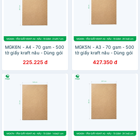
MGK6N - A4 - 70 gsm - 500
MGK5N - A3 - 70 gsm - 500
tờ giấy kraft nâu - Dùng gói
tờ giấy kraft nâu - Dùng gói
hàng, bọc quà, làm nháp,
hàng, bọc quà, làm nháp,
225.225 đ
427.350 đ
chèn lót chống sốc
chèn lót chống sốc