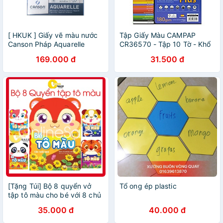
[ HKUK ] Giấy vẽ màu nước
Tập Giấy Màu CAMPAP
Canson Pháp Aquarelle
CR36570 - Tập 10 Tờ - Khổ
Made in France size A4, A3,
A4 - Xanh Lá
169.000 đ
31.500 đ
10 tờ định lượng 300g siêu
dày vân mịn
[Tặng Túi] Bộ 8 quyển vở
Tổ ong ép plastic
tập tô màu cho bé với 8 chủ
đề khác nhau, song ngữ,
35.000 đ
40.000 đ
hình ảnh lớn Kích thước
17x24cm