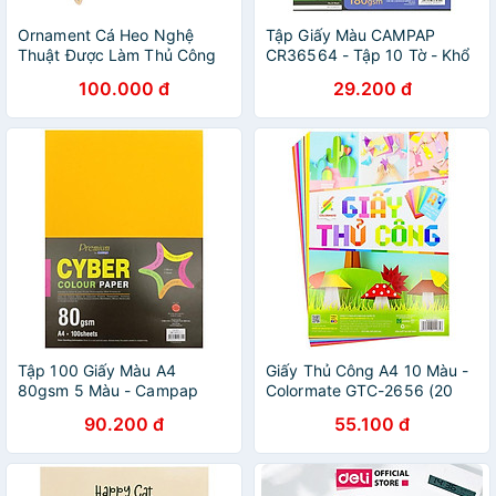
Ornament Cá Heo Nghệ
Tập Giấy Màu CAMPAP
Thuật Được Làm Thủ Công
CR36564 - Tập 10 Tờ - Khổ
Từ Giấy Xoắn Kết Hợp Gỗ
A4 - Màu Tím
100.000 đ
29.200 đ
Veener Size 6.5x.6.5cm
Tập 100 Giấy Màu A4
Giấy Thủ Công A4 10 Màu -
80gsm 5 Màu - Campap
Colormate GTC-2656 (20
CA4771
Tờ)
90.200 đ
55.100 đ