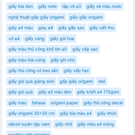
giấy bìa đen
giấy note
tập vẽ a3
giấy vẽ màu nước
nghệ thuật gấp giấy origami
giấy gấp origami
giấy a4 màu
giay a4
giấy gấp sao
giấy viết thư
vở a4
giấy vàng
giấy gói hoa
giấy màu thủ công khổ lớn a0
giấy xếp sao
giấy màu bìa cứng
giấy ghi chú
giấy thủ công có keo sẵn
giấy xếp hạc
giấy gói quà giáng sinh
gấp giấy origami
deli
giấy gói quà
giấy a3 màu đen
giấy kraft a4 170gsm
giấy màu
fahasa
origami paper
giấy thủ công decal
giấy origami 30x30 cm
giấy bìa màu a4
giấy nhún
silicon luyện tập nam
giấy nhớ
giấy màu a4 mỏng
reading with phonics