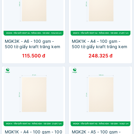
MGK3K - A6 - 100 gsm -
MGK1K - A4 - 100 gsm -
500 tờ giấy kraft trắng kem
500 tờ giấy kraft trắng kem
- Giấy mỹ thuật in ấn, làm
- Giấy mỹ thuật in ấn, làm
115.500 đ
248.325 đ
ruột sổ, vẽ phác thảo
ruột sổ, vẽ phác thảo
MGK1K - A4 - 100 gsm - 100
MGK2K - A5 - 100 gsm -