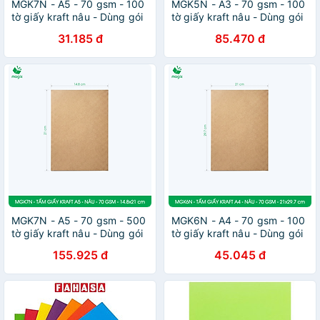
MGK7N - A5 - 70 gsm - 100
MGK5N - A3 - 70 gsm - 100
tờ giấy kraft nâu - Dùng gói
tờ giấy kraft nâu - Dùng gói
hàng, bọc quà, làm nháp,
hàng, bọc quà, làm nháp,
31.185 đ
85.470 đ
chèn lót chống sốc
chèn lót chống sốc
MGK7N - A5 - 70 gsm - 500
MGK6N - A4 - 70 gsm - 100
tờ giấy kraft nâu - Dùng gói
tờ giấy kraft nâu - Dùng gói
hàng, bọc quà, làm nháp,
hàng, bọc quà, làm nháp,
155.925 đ
45.045 đ
chèn lót chống sốc
chèn lót chống sốc