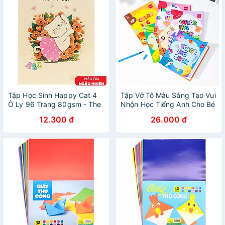
Tập Học Sinh Happy Cat 4
Tập Vở Tô Màu Sáng Tạo Vui
Ô Ly 96 Trang 80gsm - The
Nhộn Học Tiếng Anh Cho Bé
Sun 02 (Mẫu Màu Giao Ngẫu
24 Trang Nhiều Chủ Đề Deli
12.300 đ
26.000 đ
Nhiên)
- Tô Màu Chì Bút Màu Sáp
Vẽ Tranh Nhận Biết Hoạ Cụ -
EN042