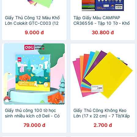
Giấy Thủ Công 12 Màu Khổ
Tập Giấy Màu CAMPAP
Lớn Colokit GTC-C003 (12
CR36556 - Tập 10 Tờ - Khổ
Tờ/Xấp)
A4 -Tím Nhạt
9.000 đ
30.800 đ
Giấy thủ công 100 tờ học
Giấy Thủ Công Không Keo
sinh nhiều kích cỡ Deli - Có
Lớn (17 x 22 cm) - 7 Tờ/Xấp
khổ A4 , giấy gấp origami ,
79.000 đ
2.700 đ
giấy gấp hạc hoa động vật -
83631 / 83632 / 83633 /