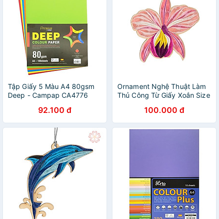
Tập Giấy 5 Màu A4 80gsm
Ornament Nghệ Thuật Làm
Deep - Campap CA4776
Thủ Công Từ Giấy Xoắn Size
(100 tờ)
6.5x6.5 Model Hoa Lan
92.100 đ
100.000 đ