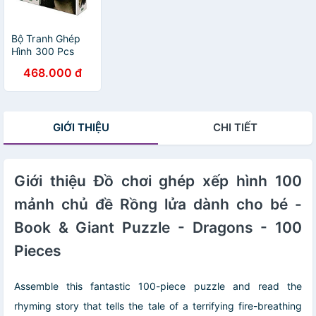
Bộ Tranh Ghép
Hình 300 Pcs
kèm sách - Art
468.000 đ
Treasures -
Leonardo Da
Vinci: Mona Lisa
GIỚI THIỆU
CHI TIẾT
Giới thiệu Đồ chơi ghép xếp hình 100
mảnh chủ đề Rồng lửa dành cho bé -
Book & Giant Puzzle - Dragons - 100
Pieces
Assemble this fantastic 100-piece puzzle and read the
rhyming story that tells the tale of a terrifying fire-breathing