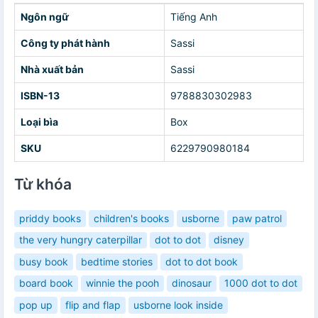
Ngôn ngữ
Tiếng Anh
Công ty phát hành
Sassi
Nhà xuất bản
Sassi
ISBN-13
9788830302983
Loại bìa
Box
SKU
6229790980184
Từ khóa
priddy books
children's books
usborne
paw patrol
the very hungry caterpillar
dot to dot
disney
busy book
bedtime stories
dot to dot book
board book
winnie the pooh
dinosaur
1000 dot to dot
pop up
flip and flap
usborne look inside