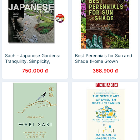
Sách - Japanese Gardens:
Best Perennials for Sun and
Tranquility, Simplicity,
Shade (Home Grown
Harmony | Gardening Book /
Gardening)
750.000 đ
368.900 đ
Ngoại văn Nhập khẩu