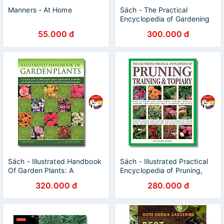
Manners - At Home
Sách - The Practical
Encyclopedia of Gardening
Techniques | Ngoại văn
55.000 đ
300.000 đ
Nhập khẩu / Hướng dẫn làm
vườn
Sách - Illustrated Handbook
Sách - Illustrated Practical
Of Garden Plants: A
Encyclopedia of Pruning,
Practical Guide To 3000
Training & Topiary | Làm
320.000 đ
280.000 đ
Popular Plants
vườn / Nhập khẩu