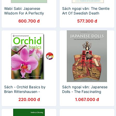
Wabi Sabi: Japanese
Sách ngoại văn: The Gentle
Wisdom For A Perfectly
Art Of Swedish Death
Imperfect Life
Cleaning - How To Free
600.700 đ
577.300 đ
Yourself And Your Family
From A Lifetime Of Clutter
Sách - Orchid Basics by
Sách ngoại văn: Japanese
Brian Rittershausen -
Dolls - The Fascinating
Gardening Book
World Of Ningyo
220.000 đ
1.067.000 đ