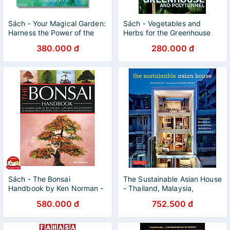
Sách - Your Magical Garden:
Sách - Vegetables and
Harness the Power of the
Herbs for the Greenhouse
Elements by Clare Gogerty |
and Polytunnel by Klaus
380.000 đ
280.000 đ
English Book
Laitenberger
Sách - The Bonsai
The Sustainable Asian House
Handbook by Ken Norman -
- Thailand, Malaysia,
Sách Ngoại văn - English
Singapore, Indonesia,
580.000 đ
752.500 đ
Book - Bìa cứng
Philippines