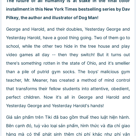
The future of all humanity is at stake in the final color
installment in this New York Times bestselling series by Dav
Pilkey, the author and illustrator of Dog Man!
George and Harold, and their doubles, Yesterday George and
Yesterday Harold, have a good thing going. Two of them go to
school, while the other two hide in the tree house and play
video games all day -- then they switch! But it turns out
there's something rotten in the state of Ohio, and it's smellier
than a pile of putrid gym socks. The boys' malicious gym
teacher, Mr. Meaner, has created a method of mind control
that transforms their fellow students into attentive, obedient,
perfect children. Now it's all in George and Harold and
Yesterday George and Yesterday Harold's hands!
Giá sản phẩm trên Tiki đã bao gồm thuế theo luật hiện hành.
Bên cạnh đó, tuỳ vào loại sản phẩm, hình thức và địa chỉ giao
hàng mà có thể phát sinh thêm chi phí khác như phí vận