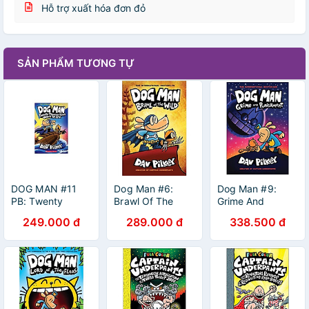
Hỗ trợ xuất hóa đơn đỏ
SẢN PHẨM TƯƠNG TỰ
DOG MAN #11
Dog Man #6:
Dog Man #9:
PB: Twenty
Brawl Of The
Grime And
Thousand Fleas
Wild
Punishment: A
249.000 đ
289.000 đ
338.500 đ
Under The Sea
Graphic Novel