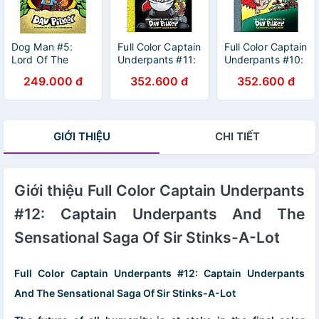
Dog Man #5:
Full Color Captain
Full Color Captain
Lord Of The
Underpants #11:
Underpants #10:
Fleas
Captain
Captain
249.000 đ
352.600 đ
352.600 đ
Underpants And
Underpants And
The Tyrannical
The Revolting
Retaliation Of
Revenge Of The
The Turbo Toilet
Radioactive
GIỚI THIỆU
CHI TIẾT
2000
Robo-Boxers
Giới thiệu Full Color Captain Underpants
#12: Captain Underpants And The
Sensational Saga Of Sir Stinks-A-Lot
Full Color Captain Underpants #12: Captain Underpants
And The Sensational Saga Of Sir Stinks-A-Lot