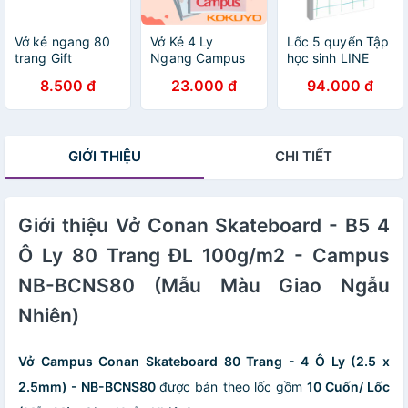
Vở kẻ ngang 80
Vở Kẻ 4 Ly
Lốc 5 quyển Tập
trang Gift
Ngang Campus
học sinh LINE
CAMPUS Cưng
Series Rain Of
FIELD 200 trang
8.500 đ
23.000 đ
94.000 đ
xỉu
Sakura 200
khổ A5 - Campus
Trang Khổ A5/B5
GIỚI THIỆU
CHI TIẾT
Giới thiệu Vở Conan Skateboard - B5 4
Ô Ly 80 Trang ĐL 100g/m2 - Campus
NB-BCNS80 (Mẫu Màu Giao Ngẫu
Nhiên)
Vở Campus Conan Skateboard 80 Trang - 4 Ô Ly (2.5 x
2.5mm) - NB-BCNS80
được bán theo lốc gồm
10 Cuốn/ Lốc