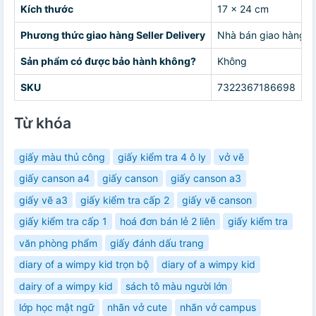
Kích thước
17 x 24 cm
Phương thức giao hàng Seller Delivery
Nhà bán giao hàng c
Sản phẩm có được bảo hành không?
Không
SKU
7322367186698
Từ khóa
giấy màu thủ công
giấy kiểm tra 4 ô ly
vở vẽ
giấy canson a4
giấy canson
giấy canson a3
giấy vẽ a3
giấy kiểm tra cấp 2
giấy vẽ canson
giấy kiểm tra cấp 1
hoá đơn bán lẻ 2 liên
giấy kiểm tra
văn phòng phẩm
giấy đánh dấu trang
diary of a wimpy kid trọn bộ
diary of a wimpy kid
dairy of a wimpy kid
sách tô màu người lớn
lớp học mật ngữ
nhãn vở cute
nhãn vở campus