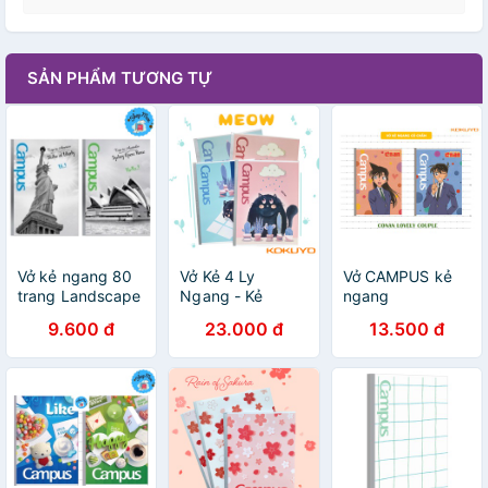
SẢN PHẨM TƯƠNG TỰ
Vở kẻ ngang 80
Vở Kẻ 4 Ly
Vở CAMPUS kẻ
trang Landscape
Ngang - Kẻ
ngang
CAMPUS
Ngang Có Chấm
80,120,200 tr
9.600 đ
23.000 đ
13.500 đ
Meow 120-200
CONAN, Tập kẻ
Trang Khổ A5/B5
ngang Conan -
Campus
Soleil Home