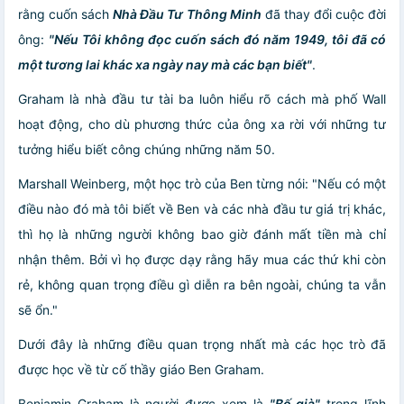
rằng cuốn sách
Nhà Đầu Tư Thông Minh
đã thay đổi cuộc đời
ông:
"Nếu Tôi không đọc cuốn sách đó năm 1949, tôi đã có
một tương lai khác xa ngày nay mà các bạn biết"
.
Graham là nhà đầu tư tài ba luôn hiểu rõ cách mà phố Wall
hoạt động, cho dù phương thức của ông xa rời với những tư
tưởng hiểu biết công chúng những năm 50.
Marshall Weinberg, một học trò của Ben từng nói: "Nếu có một
điều nào đó mà tôi biết về Ben và các nhà đầu tư giá trị khác,
thì họ là những người không bao giờ đánh mất tiền mà chỉ
nhận thêm. Bởi vì họ được dạy rằng hãy mua các thứ khi còn
rẻ, không quan trọng điều gì diễn ra bên ngoài, chúng ta vẫn
sẽ ổn."
Dưới đây là những điều quan trọng nhất mà các học trò đã
được học về từ cố thầy giáo Ben Graham.
Benjamin Graham là người được xem là
"Bố già"
trong lĩnh