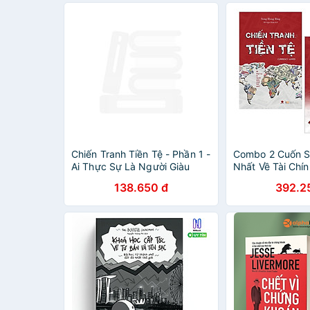
Chiến Tranh Tiền Tệ - Phần 1 -
Combo 2 Cuốn S
Ai Thực Sự Là Người Giàu
Nhất Về Tài Chín
Nhất Thế Giới ( Tái Bản 2022)
Chiến Tranh Tiền
138.650 đ
392.2
Sự Là Người Già
Giới + Chiến Tra
Thống Trị Của Q
Chính ( Tặng Kè
Greendlife)