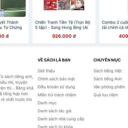
yết Thành
Chiến Tranh Tiền Tệ (Trọn Bộ
Combo 2 cuốn 
u Tư Chứng
5 tập) - Song Hong Bing (Ai
tài chính cá 
ất Mọi Thời
thật sự giàu nhất thế giới? +
năm 2026 : V
00 đ
926.000 đ
409
ore: Hồi Ức
Sự thống trị của quyền lực tài
Giàu? - Cẩm 
ài Đầu Tư
chính + Biên giới Tiền tệ nhân
Giúp Bạn Tiê
hết Vì
tố bí ẩn trong các cuộc chiến
Tiết Kiệm Kh
kinh tế +Siêu cường Tài chính
Khoá Học Cấp
+Tương lai của tiền tệ thế giới)
Và Tiền Bạc -
VỀ SÁCH LÀ BẠN
CHUYÊN MỤC
Thành Phố Đắ
Giới
Giới thiệu
Sách tiếng Việt
ừ sách tiếng anh,
Chính sách bảo mật
Sách tiếng Anh
hiếu nhi, truyện
Điều khoản sử dụng
Văn phòng phẩm
ện thi... Bằng khả
đã tổng hợp hơn
Miễn trừ trách nhiệm
Quà lưu niệm
rẻ nhất trước khi
Danh mục
Danh sách tác giả
Danh sách nhà cung cấp
Danh sách từ khóa