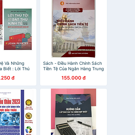
Đệ Và Những
Sách - Điều Hành Chính Sách
 Biết : Lời Thú
Tiền Tệ Của Ngân Hàng Trung
át Thủ Kinh Tế +
Ương
.250 đ
155.000 đ
iền Tệ - Ai Thực
Giàu Nhất Thế
Kèm Bookmark