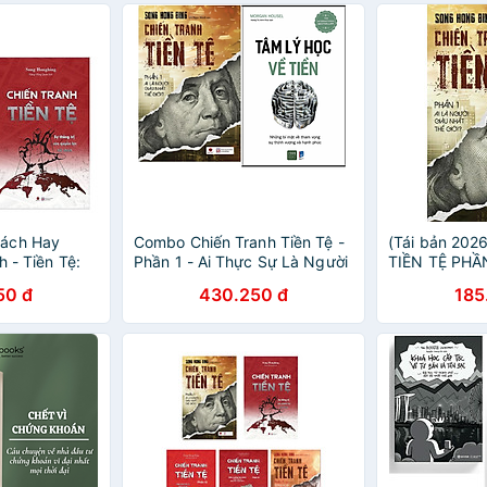
Thống Trị Củ
Chính
ách Hay
Combo Chiến Tranh Tiền Tệ -
(Tái bản 20
h - Tiền Tệ:
Phần 1 - Ai Thực Sự Là Người
TIỀN TỆ PHẦN 
 Tệ - Ai Thực
Giàu Nhất Thế Giới ? +Tâm Lý
giàu nhất thế
50 đ
430.250 đ
185
u Nhất Thế
Học Về Tiền
Hong Bing – 
nh Tiền Tệ: Sự
dịch – Bách V
uyền Lực Tài
m PostCard