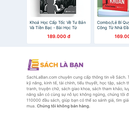
Khoá Học Cấp Tốc Về Tư Bản
Combo/Lẻ Bí Qu
Và Tiền Bạc - Bài Học Từ
Công Từ Nhà Đầ
Thành Phố Đắt Đỏ Nhất Thế
Khoán Vĩ Đại Nh
189.000 đ
169.0
Giới - Top Sách Tài Chính Cá
Đại Jesse Liverm
Nhân 2025
Của Một Thiên T
Chứng Khoán + C
Chứng Khoán
SachLaBan.com chuyên cung cấp thông tin về Sách. T
kỹ năng, kinh tế, tài chính, tiểu thuyết, học tập, sách t
tranh, truyện chữ, sách giao khoa, sách tham khảo, luy
năng sẵn có cùng sự nỗ lực không ngừng, chúng tôi 
110000 đầu sách, giúp bạn có thể so sánh giá, tìm giá 
mua.
Chúng tôi không bán hàng.