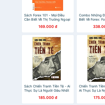
Sách Forex 101 - Mọi Điều
Combo Những Đ
Cần Biết Về Thị Trường Ngoại
Biết Về Forex: F
Hối
Điều Cần Biết Về
169.000 đ
338.0
Ngoại Hối + For
Cách Kiếm Tiền 
Trường
Sách Chiến Tranh Tiền Tệ - Ai
Chiến Tranh Tiền
Thực Sự Là Người Giàu Nhất
Ai Thực Sự Là N
Thế Giới
Nhất Thế Giới
185.000 đ
175.0