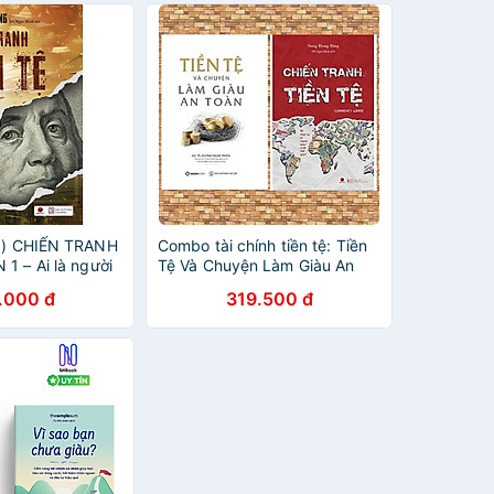
a Quyền Lực Tài
26) CHIẾN TRANH
Combo tài chính tiền tệ: Tiền
1 – Ai là người
Tệ Và Chuyện Làm Giàu An
 giới – Song
Toàn + Chiến Tranh Tiền Tệ -
.000 đ
319.500 đ
Hồ Ngọc Minh
Ai Thực Sự Là Người Giàu
iệt
Nhất Thế Giới