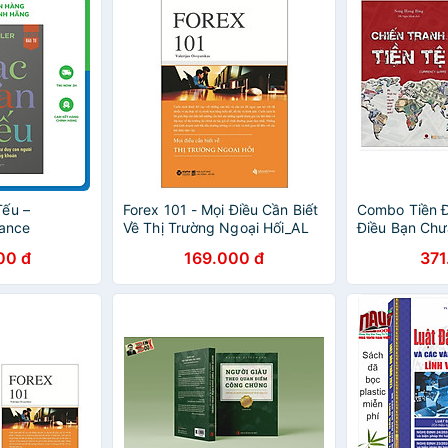
Tếu –
Forex 101 - Mọi Điều Cần Biết
Combo Tiền 
rance
Về Thị Trường Ngoại Hối_AL
Điều Bạn Chưa
Tội Của Một S
00 đ
169.000 đ
371
Chiến Tranh T
Sự Là Người 
Giới ( Tặng 
Thiết Kế )