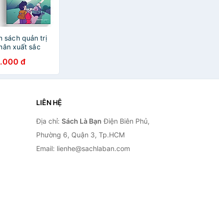
sách quản trị
nhân xuất sắc
ì Sao Bạn Chưa
.000 đ
Nang Tài Chính
u Xài Đúng Cách,
ôn Ngoan và
 Tốc Về Tư Bản
 Bài Học Từ
LIÊN HỆ
t Đỏ Nhất Thế
Địa chỉ:
Sách Là Bạn
Điện Biên Phủ,
Phường 6, Quận 3, Tp.HCM
Email: lienhe@sachlaban.com