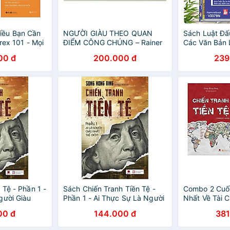
iều Bạn Cần
NGƯỜI GIÀU THEO QUAN
Sách Luật Đấ
orex 101 - Mọi
ĐIỂM CÔNG CHÚNG – Rainer
Các Văn Bản 
 Thị Trường
Zitelmann - NXB Tri Thức (Bìa
Lĩnh Vực Đấu
00 đ
200.000 đ
239
ex 100% - Học
mềm)
Trên Thị
 Tệ - Phần 1 -
Sách Chiến Tranh Tiền Tệ -
Combo 2 Cuố
gười Giàu
Phần 1 - Ai Thực Sự Là Người
Nhất Về Tài C
Giàu Nhất Thế Giới
Chiến Tranh T
00 đ
144.000 đ
381
Sự Là Người 
Giới + Chiến 