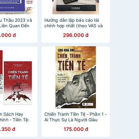
u Thầu 2023 và
Hướng dẫn lập báo cáo tài
Liên Quan Đến
chính hợp nhất (theo VAS và
 Thầu - V2379N
IFRS)
.000 đ
296.000 đ
n Sách Hay
Chiến Tranh Tiền Tệ - Phần 1 -
hính - Tiền Tệ:
Ai Thực Sự Là Người Giàu
iền Tệ - Ai Thực
Nhất Thế Giới ( Tái Bản 2022)
.350 đ
175.000 đ
Giàu Nhất Thế
Tranh Tiền Tệ: Sự