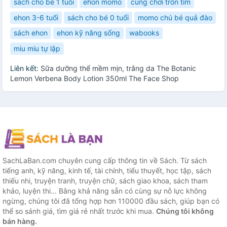
sách cho bé 1 tuổi
ehon momo
cùng chơi trốn tìm
ehon 3-6 tuổi
sách cho bé 0 tuổi
momo chú bé quả đào
sách ehon
ehon kỹ năng sống
wabooks
miu miu tự lập
Liên kết:
Sữa dưỡng thể mềm mịn, trắng da The Botanic
Lemon Verbena Body Lotion 350ml The Face Shop
SachLaBan.com chuyên cung cấp thông tin về Sách. Từ sách
tiếng anh, kỹ năng, kinh tế, tài chính, tiểu thuyết, học tập, sách
thiếu nhi, truyện tranh, truyện chữ, sách giao khoa, sách tham
khảo, luyện thi... Bằng khả năng sẵn có cùng sự nỗ lực không
ngừng, chúng tôi đã tổng hợp hơn 110000 đầu sách, giúp bạn có
thể so sánh giá, tìm giá rẻ nhất trước khi mua.
Chúng tôi không
bán hàng.