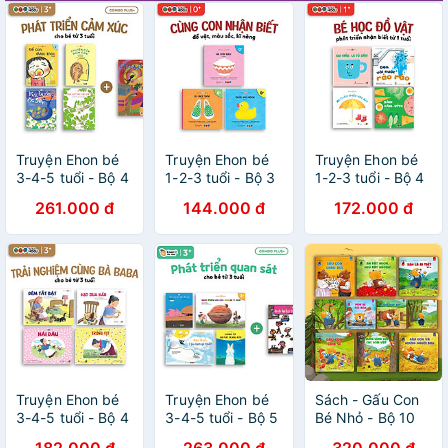
Truyện Ehon bé
Truyện Ehon bé
Truyện Ehon bé
3-4-5 tuổi - Bộ 4
1-2-3 tuổi - Bộ 3
1-2-3 tuổi - Bộ 4
cuốn Phát triển
cuốn Nhận biết
cuốn Bé học đồ
261.000 đ
144.000 đ
172.000 đ
cảm xúc
Màu sắc, đồ vật,
vật
kĩ năng hàng
ngày
Truyện Ehon bé
Truyện Ehon bé
Sách - Gấu Con
3-4-5 tuổi - Bộ 4
3-4-5 tuổi - Bộ 5
Bé Nhỏ - Bộ 10
cuốn Trải nghiệm
cuốn Phát triển
Cuốn Dành Cho
182.000 đ
263.000 đ
320.000 đ