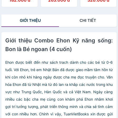
cùng Bà Baba
quan sát
Bé Từ 2 Tuổi
GIỚI THIỆU
CHI TIẾT
Giới thiệu Combo Ehon Kỹ năng sống:
Bon là Bé ngoan (4 cuốn)
Ehon được biết đến như sách trach dành cho các bé từ 0-6
tuổi. Với Ehon, trẻ em Nhật Bản đã được gieo mầm tâm hồn từ
khi còn nhỏ khi hàng ngày được cha mẹ đọc truyện cho. Văn
hóa Ehon đã từ Nhật mà từ đó lan ra khắp các nước trong khu
vực như Trung Quốc, Hàn Quốc và cả Việt Nam. Ngày càng
nhiều các bậc cha mẹ cùng con khám phá Ehon nhằm khơi
gợi trí tưởng tượng, phát triển thông minh và chia sẻ tình cảm
với con nhiều hơn. Chính vì vậy, TuanVietBooks xin được gửi