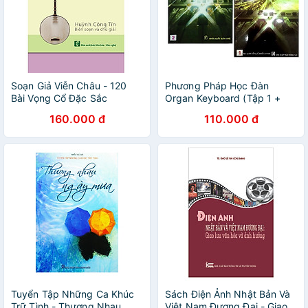
Soạn Giả Viễn Châu - 120
Phương Pháp Học Đàn
Bài Vọng Cổ Đặc Sắc
Organ Keyboard (Tập 1 +
Tập 2) - Lê Vũ, Quang Hiển
160.000 đ
110.000 đ
Tuyển Tập Những Ca Khúc
Sách Điện Ảnh Nhật Bản Và
Trữ Tình - Thương Nhau
Việt Nam Đương Đại - Giao