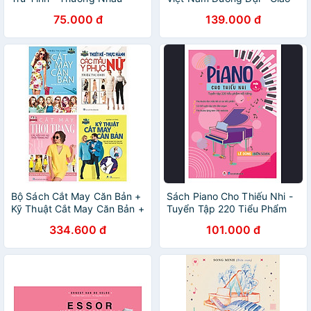
Ngày Mưa
Lưu Văn Hóa Và Ảnh Hưởng
75.000 đ
139.000 đ
Bộ Sách Cắt May Căn Bản +
Sách Piano Cho Thiếu Nhi -
Kỹ Thuật Cắt May Căn Bản +
Tuyển Tập 220 Tiểu Phẩm
Cắt May Thời Trang + Thiết
Nổi Tiếng - Phần 4
334.600 đ
101.000 đ
Kế Thực Hành Các Mẫu Y
Phục Nữ (Bộ 4 Cuốn)