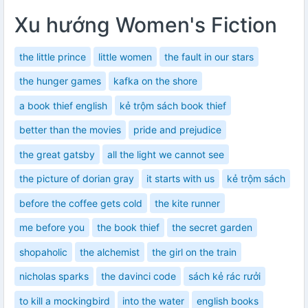
Xu hướng Women's Fiction
the little prince
little women
the fault in our stars
the hunger games
kafka on the shore
a book thief english
kẻ trộm sách book thief
better than the movies
pride and prejudice
the great gatsby
all the light we cannot see
the picture of dorian gray
it starts with us
kẻ trộm sách
before the coffee gets cold
the kite runner
me before you
the book thief
the secret garden
shopaholic
the alchemist
the girl on the train
nicholas sparks
the davinci code
sách kẻ rác rưởi
to kill a mockingbird
into the water
english books