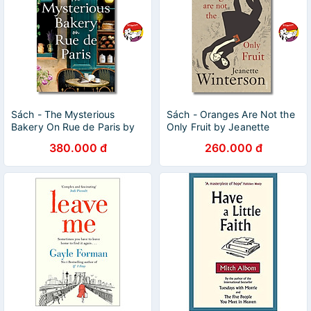
Sách - The Mysterious
Sách - Oranges Are Not the
Bakery On Rue de Paris by
Only Fruit by Jeanette
Evie Woods | Historical
Winterson | LGBTQ+ Fiction
380.000 đ
260.000 đ
Fiction/ Ngoại văn Nhập
/ Ngoại văn Nhập khẩu
khẩu