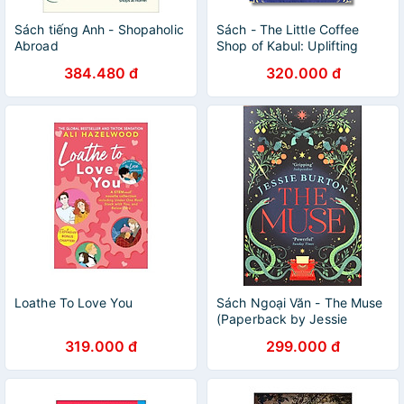
Sách tiếng Anh - Shopaholic
Sách - The Little Coffee
Abroad
Shop of Kabul: Uplifting
international bestseller by
384.480 đ
320.000 đ
Deborah Rodriguez
Loathe To Love You
Sách Ngoại Văn - The Muse
(Paperback by Jessie
Burton (Author))
319.000 đ
299.000 đ