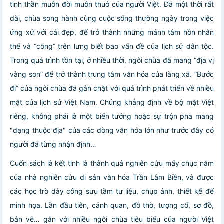
tinh thần muôn đời muôn thuở của người Việt. Đã một thời rất
dài, chùa song hành cùng cuộc sống thường ngày trong việc
ứng xử với cái đẹp, để trở thành những mảnh tâm hồn nhân
thế và “cõng” trên lưng biết bao vấn đề của lịch sử dân tộc.
Trong quá trình tồn tại, ở nhiều thời, ngôi chùa đã mang “địa vị
vàng son” để trở thành trung tâm văn hóa của làng xã. “Bước
đi” của ngôi chùa đã gắn chặt với quá trình phát triển về nhiều
mặt của lịch sử Việt Nam. Chúng khẳng định về bộ mặt Việt
riêng, không phải là một biến tướng hoặc sự trộn pha mang
"dạng thuộc địa" của các dòng văn hóa lớn như trước đây có
người đã từng nhận định…
Cuốn sách là kết tinh là thành quả nghiên cứu mấy chục năm
của nhà nghiên cứu di sản văn hóa Trần Lâm Biền, và được
các học trò dày công sưu tầm tư liệu, chụp ảnh, thiết kế để
minh họa. Lần đầu tiên, cảnh quan, đồ thờ, tượng cổ, sơ đồ,
bản vẽ… gắn với nhiều ngôi chùa tiêu biểu của người Việt