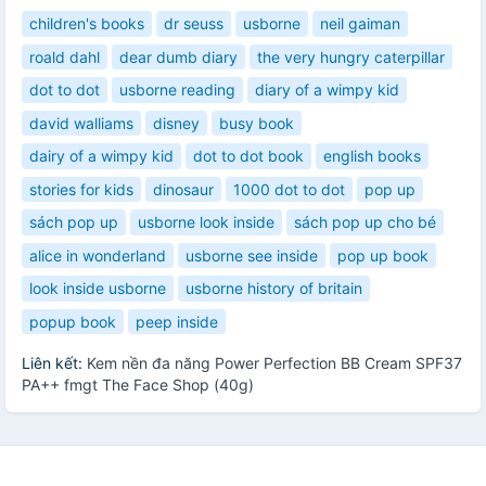
children's books
dr seuss
usborne
neil gaiman
roald dahl
dear dumb diary
the very hungry caterpillar
dot to dot
usborne reading
diary of a wimpy kid
david walliams
disney
busy book
dairy of a wimpy kid
dot to dot book
english books
stories for kids
dinosaur
1000 dot to dot
pop up
sách pop up
usborne look inside
sách pop up cho bé
alice in wonderland
usborne see inside
pop up book
look inside usborne
usborne history of britain
popup book
peep inside
Liên kết:
Kem nền đa năng Power Perfection BB Cream SPF37
PA++ fmgt The Face Shop (40g)