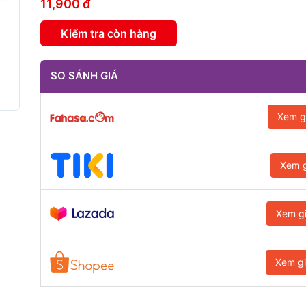
11,900 đ
Kiểm tra còn hàng
SO SÁNH GIÁ
Xem g
Xem g
Xem g
Xem g