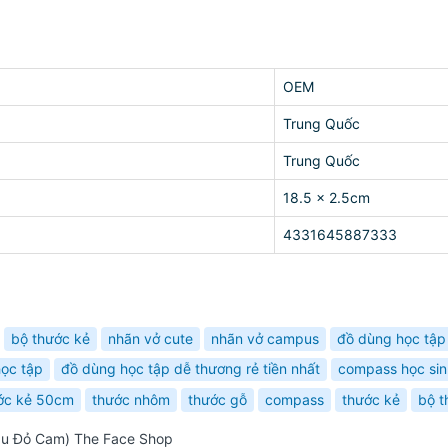
OEM
Trung Quốc
Trung Quốc
18.5 x 2.5cm
4331645887333
bộ thước kẻ
nhãn vở cute
nhãn vở campus
đồ dùng học tập
ọc tập
đồ dùng học tập dễ thương rẻ tiền nhất
compass học sin
ớc kẻ 50cm
thước nhôm
thước gỗ
compass
thước kẻ
bộ 
màu Đỏ Cam) The Face Shop