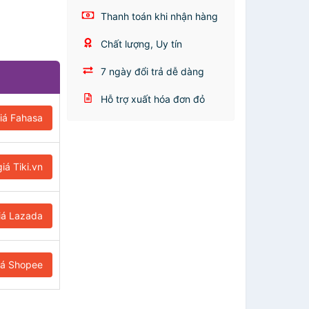
Thanh toán khi nhận hàng
Chất lượng, Uy tín
7 ngày đổi trả dễ dàng
Hỗ trợ xuất hóa đơn đỏ
iá Fahasa
iá Tiki.vn
iá Lazada
iá Shopee