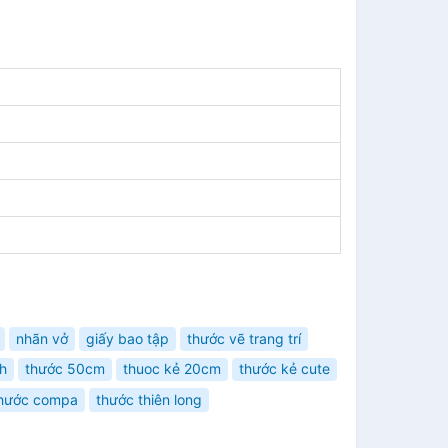
nhãn vở
giấy bao tập
thước vẽ trang trí
h
thước 50cm
thuoc kẻ 20cm
thước kẻ cute
thước compa
thước thiên long