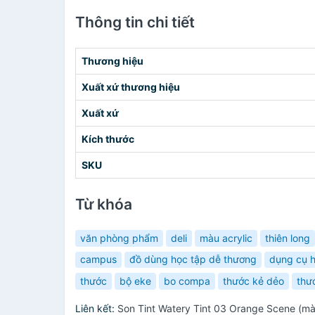
Thông tin chi tiết
Thương hiệu
Xuất xứ thương hiệu
Xuất xứ
Kích thước
SKU
Từ khóa
văn phòng phẩm
deli
màu acrylic
thiên long
campus
đồ dùng học tập dễ thương
dụng cụ h
thước
bộ eke
bo compa
thước kẻ dẻo
thư
Liên kết:
Son Tint Watery Tint 03 Orange Scene (