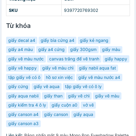
SKU
9397720769302
Từ khóa
giấy decal a4
giấy bìa cứng a4
giấy kẻ ngang
giấy a4 màu
giấy a4 cứng
giấy 300gsm
giấy màu
giấy vẽ màu nước
canvas trắng để vẽ tranh
giấy happy
giấy vẽ happy
giấy vẽ màu chì
giấy nabii aqua fat
tập giấy vẽ có ô
hồ sơ xin việc
giấy vẽ màu nước a4
giấy cứng
giấy vẽ aqua
tập giấy vẽ có ô ly
giấy aqua nabii
giấy than
giấy vẽ chì
giẫy vẽ màu
giấy kiểm tra 4 ô ly
giấy cuộn a0
vở vẽ
giấy canson a4
giấy canson
giấy aqua
giấy canson a3
Liên kết:
Bảng phấn mắt 9 màu Mono Pop Eyeshadow Palette