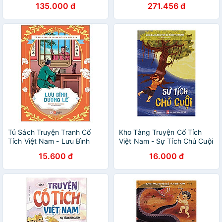
135.000 đ
271.456 đ
Thích Nhất + Truyện Cổ Tích
Việt Nam Dành Cho ( Bé
Hiếu Học + Bé Thông Minh +
Bé Gái )
Tủ Sách Truyện Tranh Cổ
Kho Tàng Truyện Cổ Tích
Tích Việt Nam - Lưu Bình
Việt Nam - Sự Tích Chú Cuội
Dương Lễ
15.600 đ
16.000 đ