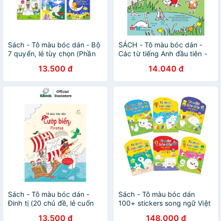
Sách - Tô màu bóc dán - Bộ
SÁCH - Tô màu bóc dán -
7 quyển, lẻ tùy chọn (Phần
Các từ tiếng Anh đầu tiên -
2)
First English Words
13.500 đ
14.040 đ
Sách - Tô màu bóc dán -
Sách - Tô màu bóc dán
Đinh tị (20 chủ đề, lẻ cuốn
100+ stickers song ngữ Việt
tùy chọn)
Anh bộ 6 cuốn
13.500 đ
148.000 đ