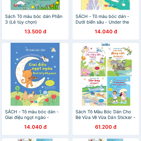
Sách Tô màu bóc dán Phần
SÁCH - Tô màu bóc dán -
3 (Lẻ tùy chọn)
Dưới biển sâu - Under the
sea
13.500 đ
14.040 đ
SÁCH - Tô màu bóc dán -
Sách Tô Màu Bóc Dán Cho
Giai điệu ngọt ngào -
Bé Vừa Vẽ Vừa Dán Sticker -
Nursery Rhymes
Đinh Tị
14.040 đ
61.200 đ