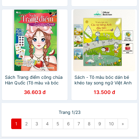
Sách Trang điểm công chúa
Sách - Tô màu bóc dán bé
Hàn Quốc (Tô màu và bóc
khéo tay song ngữ Việt Anh
dán hơn 100+ stickers cho
nhiều chủ đề - NPH Đinh Tị
36.603 đ
13.500 đ
bé)
Trang 1/23
1
2
3
4
5
6
7
8
9
10
»