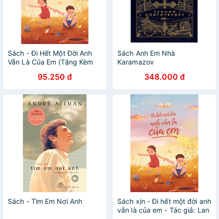
Sách - Đi Hết Một Đời Anh
Sách Anh Em Nhà
Vẫn Là Của Em (Tặng Kèm
Karamazov
Bookmark & PostCard)
95.250 đ
348.000 đ
Sách - Tìm Em Nơi Anh
Sách xịn - Đi hết một đời anh
vẫn là của em - Tác giả: Lan
Rùa