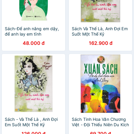
Sách-Để anh nâng em dậy,
Sách Và Thế Là, Anh Đợi Em
để anh lay em tỉnh
Suốt Một Thế Kỷ
48.000 đ
162.900 đ
Sách - Và Thế Là , Anh Đợi
Sách Tinh Hoa Văn Chương
Em Suốt Một Thế Kỷ
Việt - Đội Thiếu Niên Du Kích
Đình Bảng
126.000 đ
69.700 đ