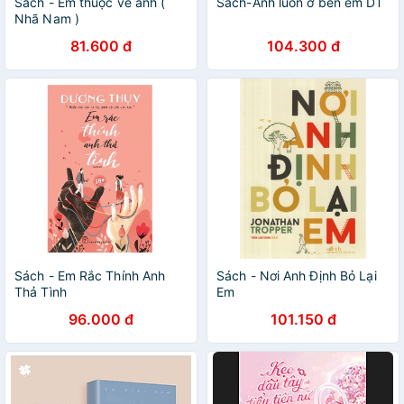
Sách - Em thuộc về anh (
Sách-Anh luôn ở bên em DT
Nhã Nam )
81.600 đ
104.300 đ
Sách - Em Rắc Thính Anh
Sách - Nơi Anh Định Bỏ Lại
Thả Tình
Em
96.000 đ
101.150 đ