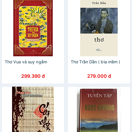
Thơ Vua và suy ngẫm
Thơ Trần Dần ( bìa mềm )
299.390 đ
279.000 đ