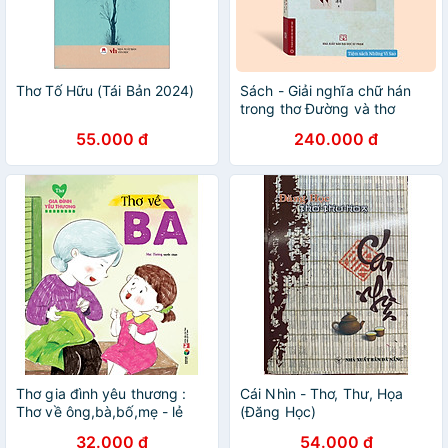
Thơ Tố Hữu (Tái Bản 2024)
Sách - Giải nghĩa chữ hán
trong thơ Đường và thơ
trung đại Việt Nam - Bìa
55.000 đ
240.000 đ
mềm
Thơ gia đình yêu thương :
Cái Nhìn - Thơ, Thư, Họa
Thơ về ông,bà,bố,mẹ - lẻ
(Đăng Học)
tùy chọn ( Đại Mai )
32.000 đ
54.000 đ