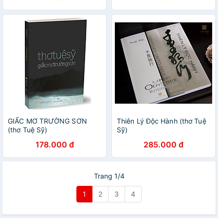
GIẤC MƠ TRƯỜNG SƠN
Thiên Lý Độc Hành (thơ Tuệ
(thơ Tuệ Sỹ)
Sỹ)
178.000 đ
285.000 đ
Trang 1/4
1
2
3
4