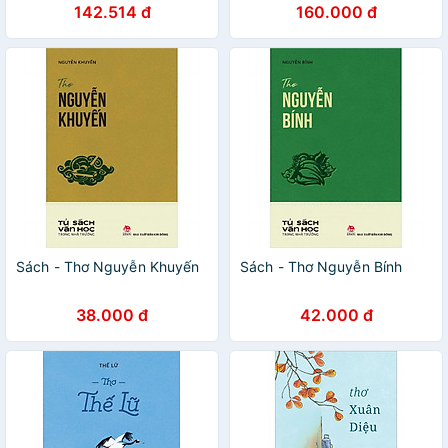
142.514 đ
160.000 đ
Có Tranh Minh Hoạ)
Sách - Thơ Nguyễn Khuyến
Sách - Thơ Nguyễn Bính
38.000 đ
42.000 đ