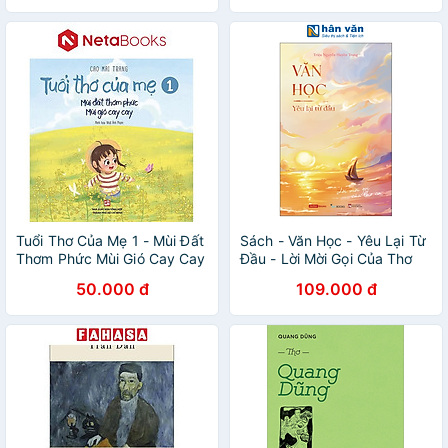
có chữ ký tặng của hai tác
giả)
Tuổi Thơ Của Mẹ 1 - Mùi Đất
Sách - Văn Học - Yêu Lại Từ
Thơm Phức Mùi Gió Cay Cay
Đầu - Lời Mời Gọi Của Thơ
Ca
50.000 đ
109.000 đ