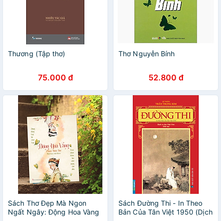
Thương (Tập thơ)
Thơ Nguyễn Bính
75.000 đ
52.800 đ
Sách Thơ Đẹp Mà Ngon
Sách Đường Thi - In Theo
Ngất Ngây: Động Hoa Vàng
Bản Của Tân Việt 1950 (Dịch
- Phạm Thiên Thư (In Màu
Ra Thơ Việt Văn - 336 Bài)