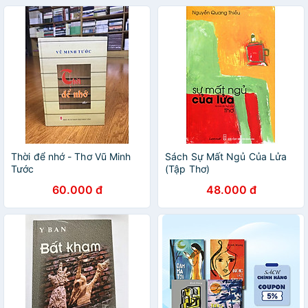
Thời để nhớ - Thơ Vũ Minh
Sách Sự Mất Ngủ Của Lửa
Tước
(Tập Thơ)
60.000 đ
48.000 đ