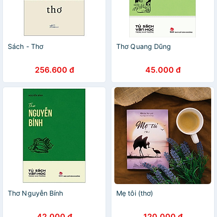
Sách - Thơ
Thơ Quang Dũng
256.600 đ
45.000 đ
Thơ Nguyễn Bính
Mẹ tôi (thơ)
42.000 đ
120.000 đ