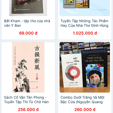
Bất Kham - tập thơ của nhà
Tuyển Tập Những Tác Phẩm
văn Y Ban
Hay Của Nhà Thơ Đinh Hùng
69.000 đ
1.025.000 đ
Sách Cổ Vận Tân Phong -
Combo Dưới Trăng Và Một
Tuyển Tập Thi Từ Chữ Hán
Bậc Cửa (Nguyễn Quang
Việt Nam Đương Đại
Thiều) + Một Tiếng Gọi
256.000 đ
260.000 đ
(Thiên Sơn) (tuyển tập thơ