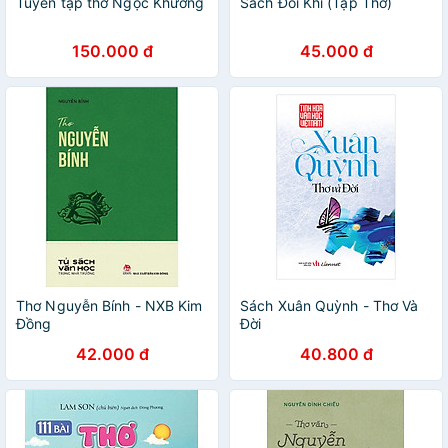
Tuyển tập thơ Ngọc Khương
Sách Đôi Khi (Tập Thơ)
150.000 đ
45.000 đ
Thơ Nguyễn Bính - NXB Kim
Sách Xuân Quỳnh - Thơ Và
Đồng
Đời
42.000 đ
40.800 đ