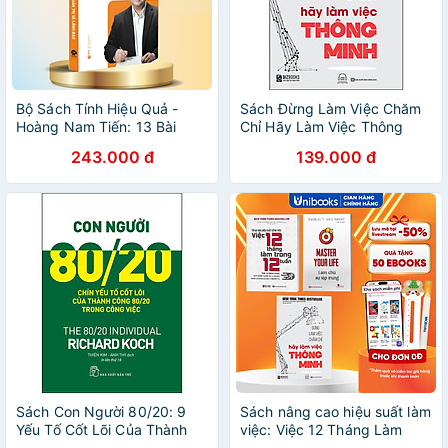
Bộ Sách Tính Hiệu Quả -
Sách Đừng Làm Việc Chăm
Hoàng Nam Tiến: 13 Bài
Chỉ Hãy Làm Việc Thông
Giảng Của Giáo Tiến+ Quy
Minh
243.000 đ
139.000 đ
Tắc Làm Việc Của Google+
Mục Tiêu
Sách Con Người 80/20: 9
Sách nâng cao hiệu suất làm
Yếu Tố Cốt Lõi Của Thành
việc: Việc 12 Tháng Làm
Công 80/20 Trong Công
Trong 12 Tuần + Master Your