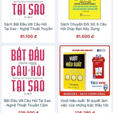
Sách Bắt Đầu Với Câu Hỏi
Sách Chuyển Đổi Số: 6 Câu
Tại Sao - Nghệ Thuật Truyền
Hỏi Giúp Bạn Xây Dựng
Cảm Hứng Trong Kinh
Doanh Nghiệp Thế Hệ Mới
91.100 đ
91.000 đ
Doanh
Bắt Đầu Với Câu Hỏi Tại Sao
Vượt hiệu suất: Bí quyết làm
- Nghệ Thuật Truyền Cảm
việc của những bậc thầy tốc
Hứng Trong Kinh Doanh (Tái
độ
129.000 đ
126.280 đ