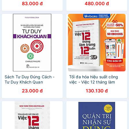
83.000 đ
480.000 đ
Việc
Life + Hãy Làm Việc Thông
Minh
Sách Tư Duy Đúng Cách -
Tối đa hóa hiệu suất công
Tư Duy Khách Quan
việc - Việc 12 tháng làm
trong 12 tuần
23.000 đ
130.130 đ