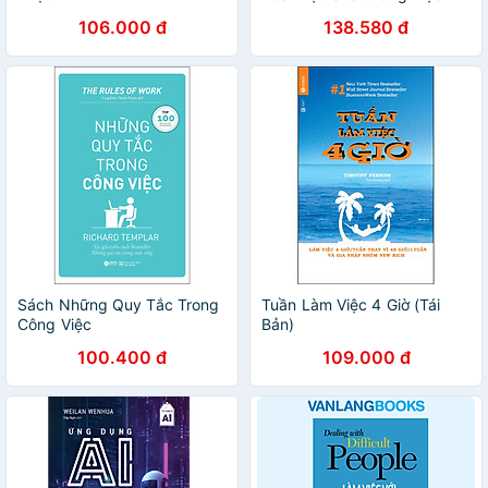
Việc 12 Tháng Làm Trong 12
106.000 đ
138.580 đ
Tuần - MinhAnBooks
Sách Những Quy Tắc Trong
Tuần Làm Việc 4 Giờ (Tái
Công Việc
Bản)
100.400 đ
109.000 đ