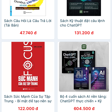
Sách Câu Hỏi Là Câu Trả Lời
Sách Kỹ thuật đặt câu lệnh
(Tái Bản)
cho ChatGPT
47.740 đ
131.200 đ
Sách Sức Mạnh Của Sự Tập
Bộ 4 cuốn sách AI nền tảng:
Trung - Bí mật để tạo nên sự
ChatGPT thực chiến + Kỹ
xuất sắc
thuật đặt câu lệnh cho
122.000 đ
604.500 đ
ChatGPT + Ứng dụng AI