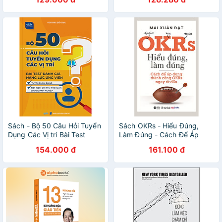
Bản)
Sách - Bộ 50 Câu Hỏi Tuyển
Sách OKRs - Hiểu Đúng,
Dụng Các Vị trí Bài Test
Làm Đúng - Cách Để Áp
Đánh Giá Năng Lực Ứng
Dụng Thành Công OKRs
154.000 đ
161.100 đ
Viên (WU)
Ngay Từ Đầu