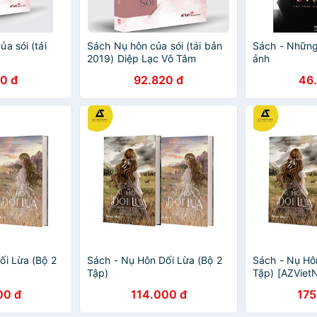
a sói (tái
Sách Nụ hôn của sói (tái bản
Sách - Những
2019) Diệp Lạc Vô Tâm
ảnh
0 đ
92.820 đ
46
ối Lừa (Bộ 2
Sách - Nụ Hôn Dối Lừa (Bộ 2
Sách - Nụ Hô
Tập)
Tập) [AZViet
00 đ
114.000 đ
175