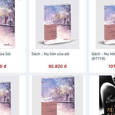
ủa Sói
Sách - Nụ hôn của sói
Sách - Nụ hôn
(ĐT119)
0 đ
92.820 đ
101