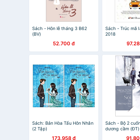
Sách - Hôn lễ tháng 3 B62
Sách - Trúc mã là
(BV)
2018
52.700 đ
97.28
Sách: Bản Hòa Tấu Hôn Nhân
Sách - Bộ 2 cuốn
(2 Tập)
dương cầm (ĐT)
173.958 đ
91.80