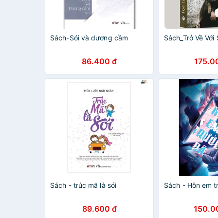
Sách-Sói và dương cầm
Sách_Trở Về Với 
86.400 đ
175.0
Sách - trúc mã là sói
Sách - Hôn em t
89.600 đ
150.0