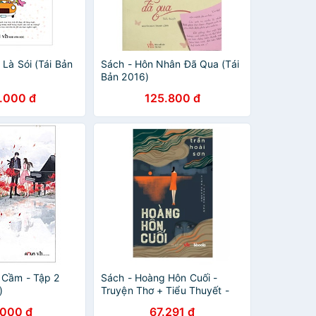
Là Sói (Tái Bản
Sách - Hôn Nhân Đã Qua (Tái
Bản 2016)
.000 đ
125.800 đ
 Cầm - Tập 2
Sách - Hoàng Hôn Cuối -
)
Truyện Thơ + Tiểu Thuyết -
9786043231182
.000 đ
67.291 đ