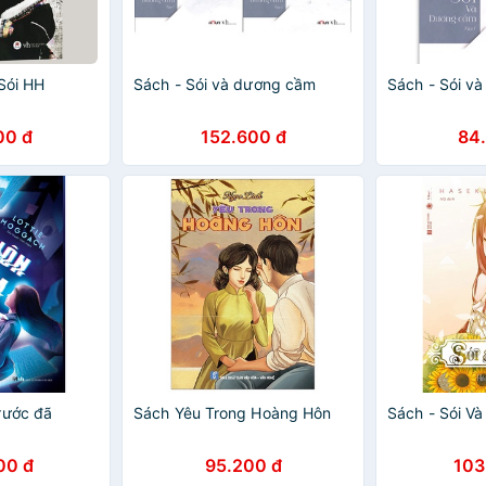
Sói HH
Sách - Sói và dương cầm
Sách - Sói v
00 đ
152.600 đ
84
rước đã
Sách Yêu Trong Hoàng Hôn
Sách - Sói Và 
00 đ
95.200 đ
103