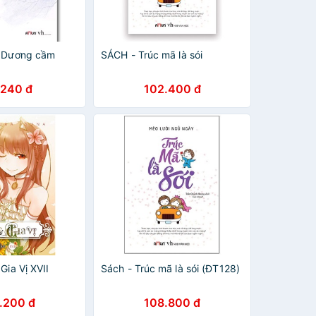
à Dương cầm
SÁCH - Trúc mã là sói
.240 đ
102.400 đ
Gia Vị XVII
Sách - Trúc mã là sói (ĐT128)
.200 đ
108.800 đ