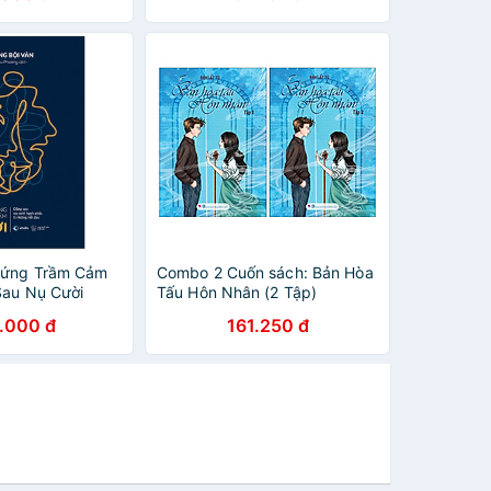
hứng Trầm Cảm
Combo 2 Cuốn sách: Bản Hòa
Sau Nụ Cười
Tấu Hôn Nhân (2 Tập)
à Những Nỗi Đau
.000 đ
161.250 đ