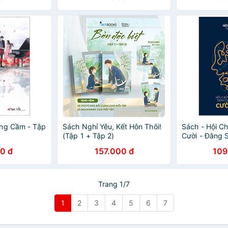
ơng Cầm - Tập
Sách Nghỉ Yêu, Kết Hôn Thôi!
Sách - Hội C
(Tập 1 + Tập 2)
Cười - Đằng 
Hạnh Phúc L
0 đ
157.000 đ
109
Trang 1/7
1
2
3
4
5
6
7