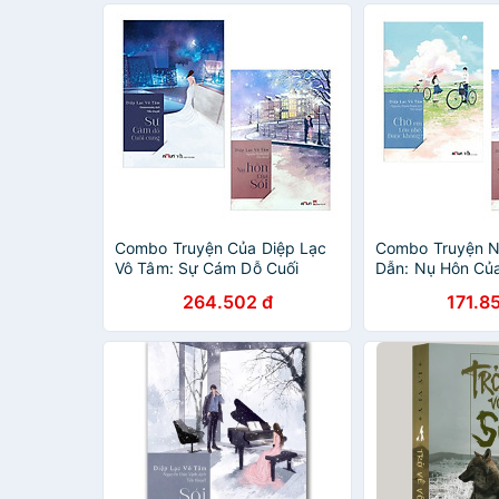
Combo Truyện Của Diệp Lạc
Combo Truyện N
Vô Tâm: Sự Cám Dỗ Cuối
Dẫn: Nụ Hôn Của
Cùng + Nụ Hôn Của Sói (Bộ
Em Lớn Nhé, Đư
264.502 đ
171.8
Ngôn Tình Trung Quốc Được
(Bộ Truyện Bán 
Độc Gỉa Đón Đọc Nhiều Nhất /
Trong Tháng, Đư
Tặng Kèm Bookmark Green
Yêu Thích Nhất 
Life)
Bookmark Green 