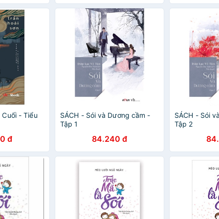
Cuối - Tiểu
SÁCH - Sói và Dương cầm -
SÁCH - Sói v
Tập 1
Tập 2
0 đ
84.240 đ
84