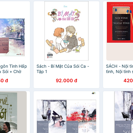
gôn Tình Hấp
Sách - Bí Mật Của Sói Ca -
SÁCH - Nội tì
 Sói + Chờ
Tập 1
tình, Nội tìn
ợc Không?
(Bộ)
50 đ
92.000 đ
420
Chạy Nhất
ợc Độc Gỉa
/ Tặng Kèm
Life)