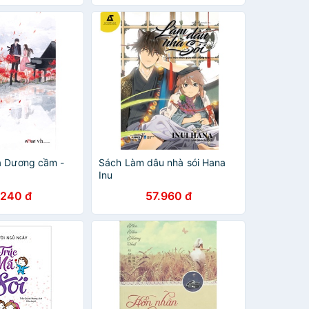
à Dương cầm -
Sách Làm dâu nhà sói Hana
Inu
.240 đ
57.960 đ