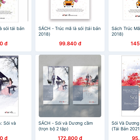
 sói tái bản
SÁCH - Trúc mã là sói (tái bản
Sách Trúc Mã 
2018)
2018)
0 đ
99.840 đ
145
: Sói và
SÁCH - Sói và Dương cầm
Sói Và Dương
(trọn bộ 2 tập)
(Tái Bản 2021
0 đ
172.800 đ
95