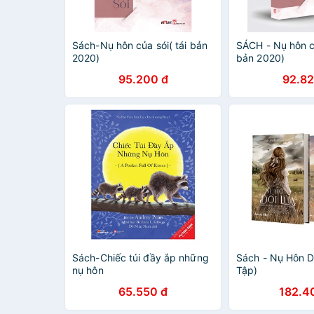
Sách-Nụ hôn của sói( tái bản
SÁCH - Nụ hôn củ
2020)
bản 2020)
95.200 đ
92.82
Sách-Chiếc túi đầy ắp những
Sách - Nụ Hôn D
nụ hôn
Tập)
65.550 đ
182.4