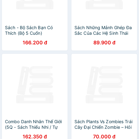
Sách - Bộ Sách Bạn Có
Sách Những Mảnh Ghép Đa
Thích (Bộ 5 Cuốn)
Sắc Của Các Hệ Sinh Thái
166.200 đ
89.900 đ
Combo Danh Nhân Thế Giới
Sách Plants Vs Zombies Trái
(5Q - Sách Thiếu Nhi / Tự
Cây Đại Chiến Zombie – Hỏi
Truyện Các Vĩ Nhân Thiên
Đáp Khoa Học
162.350 đ
70.000 đ
Tài Thay Đổi Cuộc Sống ) +