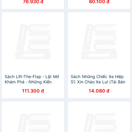
76.930 đ
80.100 đ
Sách Lift-The-Flap - Lật Mở
Sách Những Chiếc Xe Hiệp
Khám Phá - Những Kiến
Sĩ: Xin Chào Xe Lu! (Tái Bản
Thức Đầu Đời
2019)
111.300 đ
14.080 đ