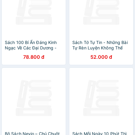
Sách 100 Bí Ẩn Đáng Kinh
Sách Tớ Tự Tin - Những Bài
Ngạc Về Các Đại Dương -
Tự Rèn Luyện Không Thể
100 Things To Know About
Thiếu Cho Học Sinh Tiểu
78.800 đ
52.000 đ
The Oceans
Học
Bộ Sách Nevio – Chú Chuột
Sách Mỗi Ngày 10 Phút Thì