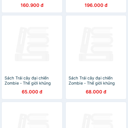
cư và hành trình phi thường
Đại (Bìa Cứng) - Tái Bản
160.900 đ
196.000 đ
nhất!
Sách Trái cây đại chiến
Sách Trái cây đại chiến
Zombie - Thế giới khủng
Zombie - Thế giới khủng
long: Tập 2: Công viên
long: Tập 10 - Vương quốc
65.000 đ
68.000 đ
khủng long
ngủ say