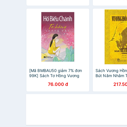
[Mã BMBAU50 giảm 7% đơn
Sách Vương Hồn
99K] Sách Tơ Hồng Vương
Bút Năm Nhâm T
Vấn - Hồ Biểu Chánh
Di Cảo (Tái Bản)
76.000 đ
217.5