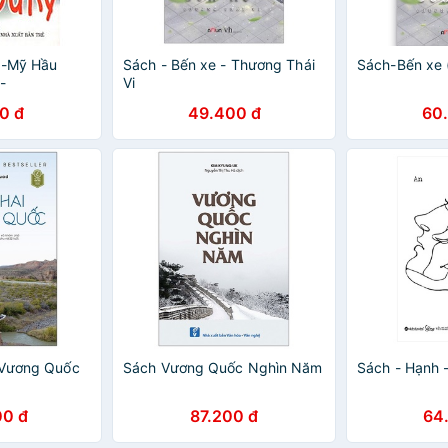
 -Mỹ Hầu
Sách - Bến xe - Thương Thái
Sách-Bến xe 
-
Vi
0 đ
49.400 đ
60
 Vương Quốc
Sách Vương Quốc Nghìn Năm
Sách - Hạnh 
00 đ
87.200 đ
64