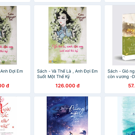
 Anh Đợi Em
Sách - Và Thế Là , Anh Đợi Em
Sách - Gió ng
Suốt Một Thế Kỷ
còn vương -D
00 đ
126.000 đ
57