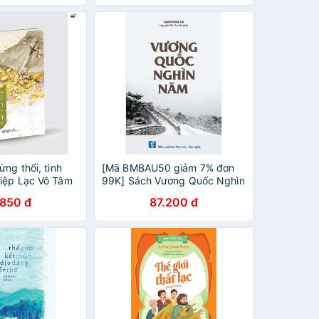
ừng thổi, tình
[Mã BMBAU50 giảm 7% đơn
iệp Lạc Vô Tâm
99K] Sách Vương Quốc Nghìn
Năm
.850 đ
87.200 đ