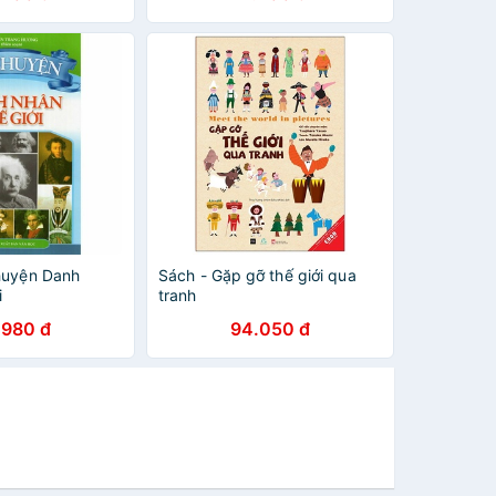
huyện Danh
Sách - Gặp gỡ thế giới qua
i
tranh
.980 đ
94.050 đ