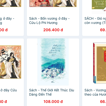
g ở đây -
Sách - Bổn vương ở đây -
SÁCH - Gió ng
ng
Cửu Lộ Phi Hương
còn vương (T
00 đ
206.400 đ
69
 ở đây Cửu
Sách - Thế Giới Kết Thúc Dịu
Sách - Vương
Dàng Đến Thế
theo của Hươ
60 đ
108.000 đ
66