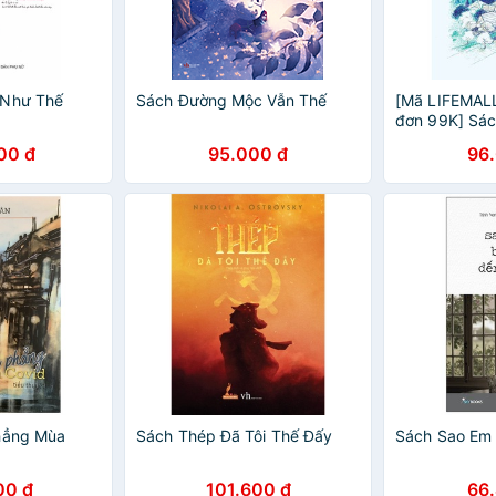
 Như Thế
Sách Đường Mộc Vẫn Thế
[Mã LIFEMAL
đơn 99K] Sách
Thúc Dịu Dàn
00 đ
95.000 đ
96
Phẳng Mùa
Sách Thép Đã Tôi Thế Đấy
Sách Sao Em
00 đ
101.600 đ
66