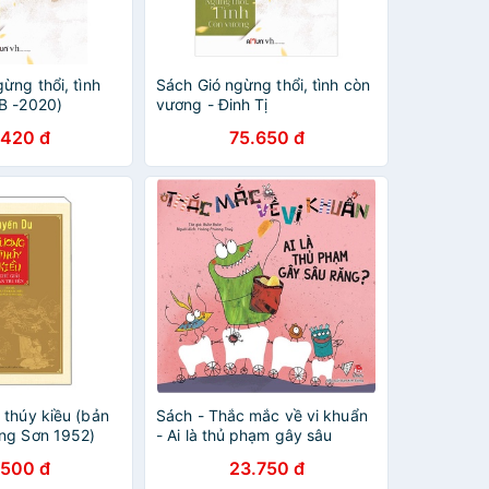
ừng thổi, tình
Sách Gió ngừng thổi, tình còn
B -2020)
vương - Đinh Tị
.420 đ
75.650 đ
 thúy kiều (bản
Sách - Thắc mắc về vi khuẩn
ng Sơn 1952)
- Ai là thủ phạm gây sâu
răng?
.500 đ
23.750 đ