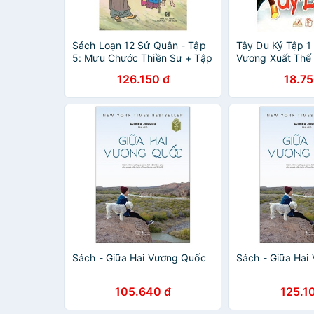
Sách Loạn 12 Sứ Quân - Tập
Tây Du Ký Tập 1
5: Mưu Chước Thiền Sư + Tập
Vương Xuất Thế 
6: Vạn Thắng Vương (1 Cuốn)
Vanlangbooks
126.150 đ
18.75
Sách - Giữa Hai Vương Quốc
Sách - Giữa Hai
105.640 đ
125.1