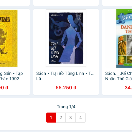
g Sển - Tạp
Sách - Trại Bồ Tùng Linh - Thế
Sách.__.Kể C
hân 1992 -
Lữ
Nhân Thế Giớ
00 đ
55.250 đ
34
Trang 1/4
1
2
3
4