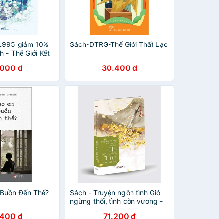
L995 giảm 10%
Sách-DTRG-Thế Giới Thất Lạc
 - Thế Giới Kết
g Đến Thế
.000 đ
30.400 đ
 Buồn Đến Thế?
Sách - Truyện ngôn tình Gió
ngừng thổi, tình còn vương -
Diệp Lạc Vô Tâm
.400 đ
71.200 đ