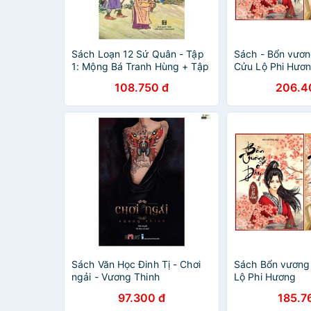
Sách Loạn 12 Sứ Quân - Tập
Sách - Bổn vươn
1: Mộng Bá Tranh Hùng + Tập
Cửu Lộ Phi Hươ
2: Vọng Nguyệt Đài (1 Cuốn)
108.750 đ
206.4
Sách Văn Học Đinh Tị - Chơi
Sách Bổn vương
ngải - Vương Thinh
Lộ Phi Hương
97.300 đ
185.7