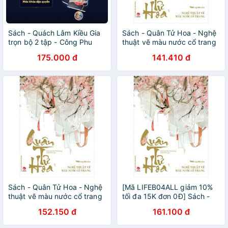
Sách - Quách Lâm Kiều Gia
Sách - Quân Tử Hoa - Nghệ
trọn bộ 2 tập - Công Phu
thuật vẽ màu nước cổ trang
Bao Tử
- Wingsbooks - Nxb Kim
175.000 đ
141.410 đ
Đồng
Sách - Quân Tử Hoa - Nghệ
[Mã LIFEB04ALL giảm 10%
thuật vẽ màu nước cổ trang
tối đa 15K đơn 0Đ] Sách -
- Wingsbooks - Nxb Kim
Quân Tử Hoa - Nghệ thuật
152.150 đ
161.100 đ
Đồng
vẽ màu nước cổ trang -
Wingsbooks