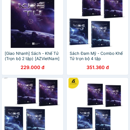
[Giao Nhanh] Sách - Khế Tử
Sách Đam Mỹ - Combo Khế
(Trọn bộ 2 tập) [AZVietNam]
Tử trọn bộ 4 tập
[AZVietNam]
229.000 đ
351.360 đ