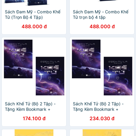
Sách Đam Mỹ - Combo Khế
Sách Đam Mỹ - Combo Khế
Tử (Trọn Bộ 4 Tập)
Tử trọn bộ 4 tập
[AZVietNam]
[AZVietNam]
488.000 đ
488.000 đ
Sách Khế Tử (Bộ 2 Tập) -
Sách Khế Tử (Bộ 2 Tập) -
Tặng Kèm Bookmark +
Tặng Kèm Bookmark +
Postcard Coming Soon
Postcard Coming Soon +
174.100 đ
234.030 đ
Postcard Thiệp + Huy Hiệu
Mẫu Ngẫu Nhiên