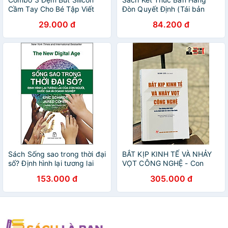
Cầm Tay Cho Bé Tập Viết
Đòn Quyết Định (Tái bản
Đúng Cách – Đệm Định Vị
2022)
29.000 đ
84.200 đ
Tay Cao Su Cao Cấp -
HÀNG CHÍNH HÃNG MINIIN
Sách Sống sao trong thời đại
BẮT KỊP KINH TẾ VÀ NHẢY
số? Định hình lại tương lai
VỌT CÔNG NGHỆ - Con
của con người, quốc gia và
đường phát triển và ổn định
153.000 đ
305.000 đ
doanh nghiệp
kinh tế vĩ mô ở Hà.n Q.u.ốc –
Keum Lee – Nguyễn Thị Thu
Hường dịch – NXB Chính Trị
Quốc Gia Sự Thật (bìa mềm)