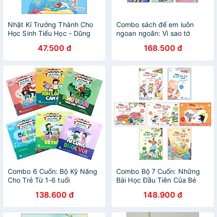
Nhật Kí Trưởng Thành Cho
Combo sách để em luôn
Học Sinh Tiểu Học - Dũng
ngoan ngoãn: Vì sao tớ
Cảm - Giữ Vững Ý Chí Và
không nên
47.500 đ
168.500 đ
Kiên Cường Nhé!
Combo 6 Cuốn: Bộ Kỹ Năng
Combo Bộ 7 Cuốn: Những
Cho Trẻ Từ 1-6 tuổi
Bài Học Đầu Tiên Của Bé
138.600 đ
148.900 đ