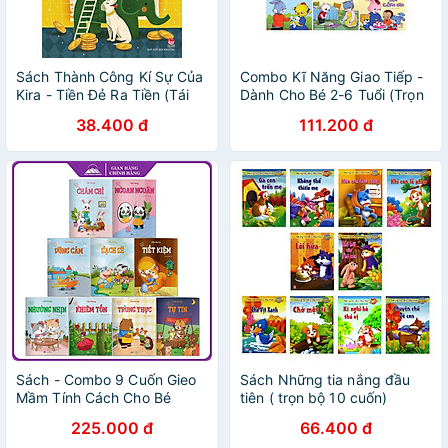
Sách Thành Công Kí Sự Của
Combo Kĩ Năng Giao Tiếp -
Kira - Tiền Đẻ Ra Tiền (Tái
Dành Cho Bé 2-6 Tuổi (Trọn
Bản 2020)
Bộ 10 cuốn)
38.400 đ
111.200 đ
Sách - Combo 9 Cuốn Gieo
Sách Những tia nắng đầu
Mầm Tính Cách Cho Bé
tiên ( trọn bộ 10 cuốn)
225.000 đ
66.400 đ