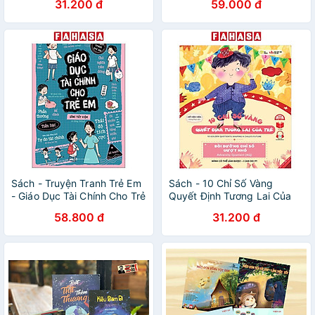
31.200 đ
59.000 đ
Đức - Moral Quotient (MQ) -
Pipi Phiền Phức - Pipi The
Nuisance - Song Ngữ Anh-
Việt
Sách - Truyện Tranh Trẻ Em
Sách - 10 Chỉ Số Vàng
- Giáo Dục Tài Chính Cho Trẻ
Quyết Định Tương Lai Của
Em
Trẻ - Bồi Dưỡng Chỉ Số Vượt
58.800 đ
31.200 đ
Khó - Adversity Quotient
(AQ) - Mình Có Thể Làm
Được - I Can Do It! - Song
Ngữ Anh-Việt