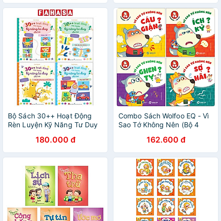
Bộ Sách 30++ Hoạt Động
Combo Sách Wolfoo EQ - Vì
Rèn Luyện Kỹ Năng Tư Duy
Sao Tớ Không Nên (Bộ 4
Cho Trẻ (Bộ 4 Cuốn)
Cuốn)
180.000 đ
162.600 đ