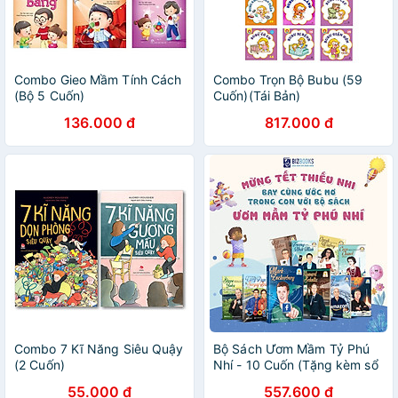
Combo Gieo Mầm Tính Cách
Combo Trọn Bộ Bubu (59
(Bộ 5 Cuốn)
Cuốn)(Tái Bản)
136.000 đ
817.000 đ
Combo 7 Kĩ Năng Siêu Quậy
Bộ Sách Ươm Mầm Tỷ Phú
(2 Cuốn)
Nhí - 10 Cuốn (Tặng kèm sổ
tay)
55.000 đ
557.600 đ