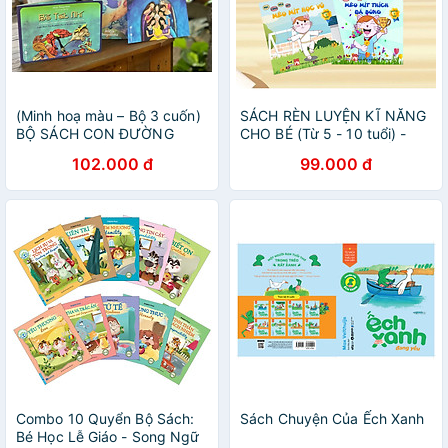
(Minh hoạ màu – Bộ 3 cuốn)
SÁCH RÈN LUYỆN KĨ NĂNG
BỘ SÁCH CON ĐƯỜNG
CHO BÉ (Từ 5 - 10 tuổi) -
GIÁC NGỘ CỦA ĐỨC PHẬT
COMBO TRUYỆN THIẾU NHI
102.000 đ
99.000 đ
DÀNH CHO TRẺ EM: Bồ Tát
Nhí, Kiều Đàm Di, Bớt thịt
thêm thương – Alicja
Zmigrodzka – Lạc Hải Âm
dịch– Thái Hà Books
Combo 10 Quyển Bộ Sách:
Sách Chuyện Của Ếch Xanh
Bé Học Lễ Giáo - Song Ngữ