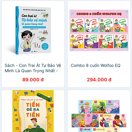
Sách - Con Trai À! Tự Bảo Vệ
Combo 8 cuốn Wolfoo EQ
Mình Là Quan Trọng Nhất -
Món Quà Trưởng Thành
89.000 đ
294.000 đ
Dành Tặng Con Trai - Trâu
Bân