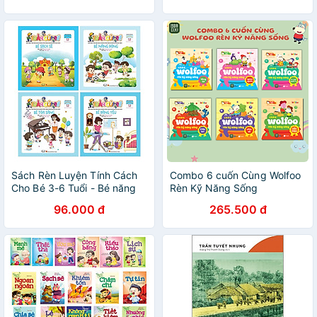
Sách Rèn Luyện Tính Cách
Combo 6 cuốn Cùng Wolfoo
Cho Bé 3-6 Tuổi - Bé năng
Rèn Kỹ Năng Sống
động, tỏa sáng, đáng yêu,
96.000 đ
265.500 đ
sạch sẽ - Tuần của bé tháng
8 (Combo 4 cuốn)