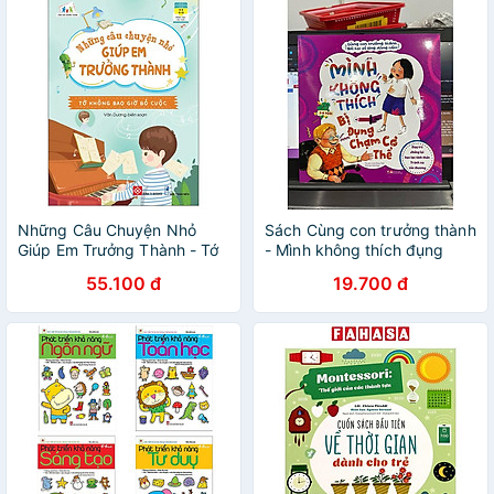
Những Câu Chuyện Nhỏ
Sách Cùng con trưởng thành
Giúp Em Trưởng Thành - Tớ
- Mình không thích đụng
Không Bao Giờ Bỏ Cuộc
chạm cơ thể - Bài học về sự
55.100 đ
19.700 đ
dũng cảm - Dạy trẻ chống
lại bạo lực tinh thần - Tránh
xa tổn thương