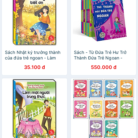
Sách Nhật ký trưởng thành
Sách - Từ Đứa Trẻ Hư Trở
của đứa trẻ ngoan - Làm
Thành Đứa Trẻ Ngoan -
một người biết ơn (tái bản)
Combo 10 Cuốn
35.100 đ
550.000 đ