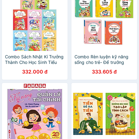
Combo Sách Nhật Kí Trưởng
Combo Rèn luyện kỹ năng
Thành Cho Học Sinh Tiểu
sống cho trẻ- Để trưởng
Học (Bộ 8 Cuốn)
thành mạnh mẽ hơn. Trọn bộ
332.000 đ
333.605 đ
5 cuốn/ Sách bản quyền