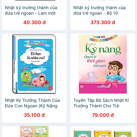
Nhật ký trưởng thành của
Nhật ký trưởng thành của
đứa trẻ ngoan - Làm một
đứa trẻ ngoan - Bộ 10
người trung thực (Tái Bản) -
cuốn.PHẦN 2. Tặng 400 câu
40.300 đ
373.300 đ
Sách bản quyền
đố luyện trí thông minh
Nhật Ký Trưởng Thành Cúa
Tuyển Tập Bộ Sách Nhật Kí
Đứa Con Ngoan (Kỹ Năng
Trưởng Thành Cho Trẻ
Sống Dành Cho Học Sinh)
35.100 đ
79.000 đ