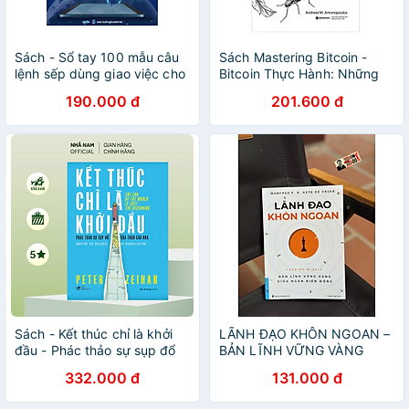
Sách - Sổ tay 100 mẫu câu
Sách Mastering Bitcoin -
lệnh sếp dùng giao việc cho
Bitcoin Thực Hành: Những
cấp dưới
Khái Niệm Cơ Bản Và Cách
190.000 đ
201.600 đ
Sử Dụng Đúng Đồng Tiền
Mã Hóa
Sách - Kết thúc chỉ là khởi
LÃNH ĐẠO KHÔN NGOAN –
đầu - Phác thảo sự sụp đổ
BẢN LĨNH VỮNG VÀNG
của toàn cầu hóa (Peter
GIỮA NGÀN BIẾN ĐỘNG –
332.000 đ
131.000 đ
Zeihan) (Nhã Nam Official)
MANFRED F. R. KETS DE
VRIES – First News