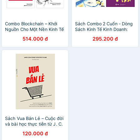
Combo Blockchain – Khởi
Sách Combo 2 Cuốn - Dòng
Nguồn Cho Một Nền Kinh Tế
Sách Kinh Tế Kinh Doanh:
Mới + Bitcoin Thực Hành:
8760 Giờ Một Năm – Bí
514.000 đ
295.200 đ
Những Khái Niệm Cơ Bản Và
Quyết Biến Thời Gian Thành
Cách Sử Dụng Đúng Đồng
Vàng nn + Biến Mọi Thứ
Tiền Mã Hóa
Thành Tiền
Sách Vua Bán Lẻ – Cuộc đời
và bài học thực tiễn từ J. C.
Penney – Tay trắng gây
120.000 đ
dựng chuỗi bán lẻ hàng đầu