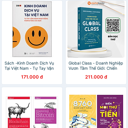
Sách -Kinh Doanh Dịch Vụ
Global Class - Doanh Nghiệp
Tại Việt Nam - Tự Tay Vận
Vươn Tầm Thế Giới: Chiến
Hành Hoạt Động Marketing
Lược Mở Rộng Thị Trường
171.000 đ
211.000 đ
Của Bạn
Quốc Tế Nhờ Nội Địa Hóa Và
Vận Hành Linh Hoạt