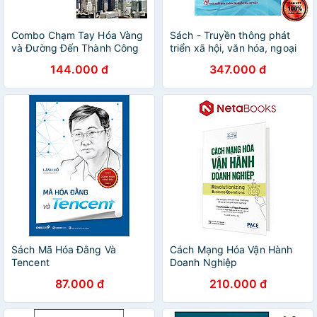
Combo Chạm Tay Hóa Vàng
Sách - Truyền thông phát
và Đường Đến Thành Công
triển xã hội, văn hóa, ngoại
Đỉnh Cao
giao văn hóa trong bối cảnh
144.000 đ
347.000 đ
toàn cầu hóa và cách mạng
công...
Sách Mã Hóa Đằng Và
Cách Mạng Hóa Vận Hành
Tencent
Doanh Nghiệp
87.000 đ
210.000 đ