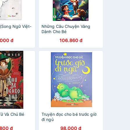
(Song Ngữ Việt-
Những Câu Chuyện Vàng
Dành Cho Bé
.000 đ
106.860 đ
ử Và Chú Bé
Truyện đọc cho bé trước giờ
đi ngủ
.800 đ
98.000 đ