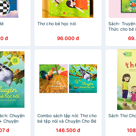
Bé
Thơ cho bé học nói
Sách- Truyện
Thức cho bé (
tập đọc nhan
0 đ
96.000 đ
69
ách: Chuyện
Combo sách tập nói: Thơ cho
Sách Thơ Cho
 + Chuyện
bé tập nói và Chuyện Cho Bé
ghe
Học Nói
07 đ
146.500 đ
108