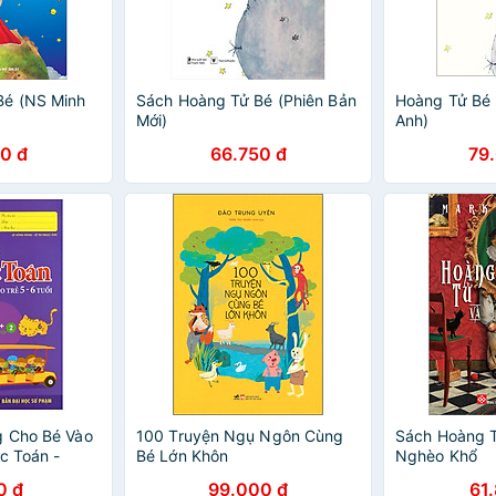
Bé (NS Minh
Sách Hoàng Tử Bé (Phiên Bản
Hoàng Tử Bé 
Mới)
Anh)
0 đ
66.750 đ
79
g Cho Bé Vào
100 Truyện Ngụ Ngôn Cùng
Sách Hoàng T
c Toán -
Bé Lớn Khôn
Nghèo Khổ
6 Tuổi
0 đ
99.000 đ
61