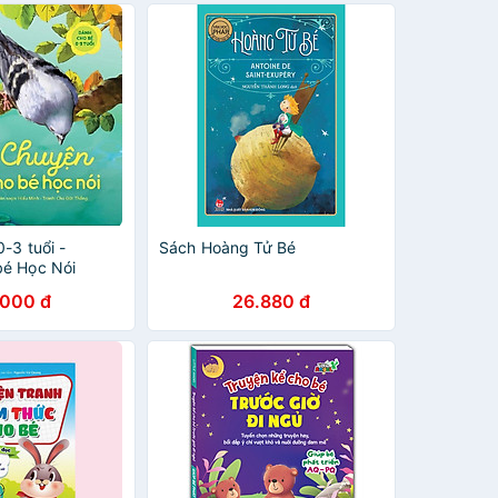
n Tưởng Tượng
 Chú Bé Phill -
 Hàng Nghìn Ánh
d + Nhật Ký Của
-3 tuổi -
Sách Hoàng Tử Bé
é Học Nói
.000 đ
26.880 đ