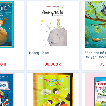
Hassan -NXB Kim Đồng
Những Chuyệ
+ Nhật Ký Của
Mọt Sách 2 -
Đèn Hollywoo
Chú Bé Phill -
Hoàng tử bé
Sách cho bé 0
Chuyện Cho b
0 đ
86.000 đ
75