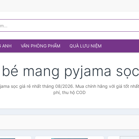
G ANH
VĂN PHÒNG PHẨM
QUÀ LƯU NIỆM
 bé mang pyjama sọ
ama sọc giá rẻ nhất tháng 08/2026. Mua chính hãng với giá tốt nhất
phí, thu hộ COD