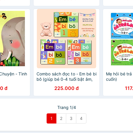
Chuyện - Tình
Combo sách đọc to - Em bé bi
Mẹ hỏi bé trả 
bô (giúp bé 0-4 tuổi bật âm,
cuốn)
tập nói) - Bìa bồi cứng
0 đ
225.000 đ
117
Trang 1/4
1
2
3
4