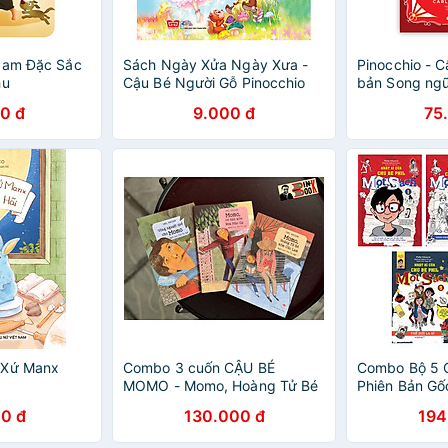
 Nam Đặc Sắc
Sách Ngày Xửa Ngày Xưa -
Pinocchio - C
hu
Cậu Bé Người Gỗ Pinocchio
bản Song ngữ
audio + note 
0 đ
9.000 đ
75
 Xứ Manx
Combo 3 cuốn CẬU BÉ
Combo Bộ 5 
MOMO - Momo, Hoàng Tử Bé
Phiên Bản Gố
Xóm Cúc Lam - Momo, Cư
Chú Bé Phill 
0 đ
130.000 đ
194
Dân Xóm Hoa Mào Gà - Vòng
Câu Chuyện 
Nguyệt Quế Cho Momo - Yaël
Đặc Biệt, Ngư