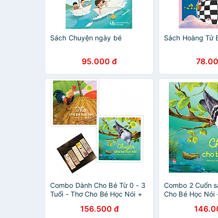
Sách Chuyện ngày bé
Sách Hoàng Tử 
95.000 đ
78.00
Combo Dành Cho Bé Từ 0 - 3
Combo 2 Cuốn s
Tuổi - Thơ Cho Bé Học Nói +
Cho Bé Học Nói
Chuyện Cho Bé Học Nói -
Hay Mẹ Kể Bé N
156.500 đ
146.0
(Tặng Kèm Bookmark Phương