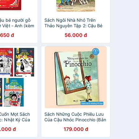
ậu bé người gỗ
Sách Ngôi Nhà Nhỏ Trên
 Việt - Anh (kèm
Thảo Nguyên Tập 2: Cậu Bé
từ vựng)
Nhà Nông (Tái Bản 2019)
.650 đ
56.000 đ
Cuốn Mọt Sách
Sách Những Cuộc Phiêu Lưu
c: Nhật Ký Của
Của Cậu Nhóc Pinocchio (Bản
- Mọt Sách 1 -
Tranh Minh Họa) - Crabit
.000 đ
179.000 đ
Về Một Cậu Bé
KidBooks - Bìa Cứng
ời Tin Vào