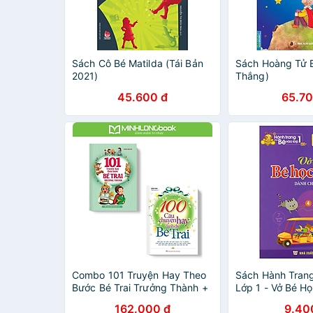
Sách Cô Bé Matilda (Tái Bản
Sách Hoàng Tử 
2021)
Thắng)
45.600 đ
65.70
Combo 101 Truyện Hay Theo
Sách Hành Tran
Bước Bé Trai Trưởng Thành +
Lớp 1 - Vở Bé Họ
100 Câu Chuyện Hay Dành
Dành Cho Trẻ 5-
162.000 đ
9.40
Cho Bé Trai