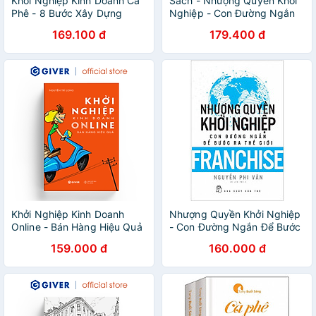
Khởi Nghiệp Kinh Doanh Cà
Sách - Nhượng Quyền Khởi
Phê - 8 Bước Xây Dựng
Nghiệp - Con Đường Ngắn
Thành Công Từ Con Số 0
Để Bước Ra Thế Giới -
169.100 đ
179.400 đ
Franchise (Tái Bản 2019)
Khởi Nghiệp Kinh Doanh
Nhượng Quyền Khởi Nghiệp
Online - Bán Hàng Hiệu Quả
- Con Đường Ngắn Để Bước
Trên Shopee
Ra Thế Giới - Nguyễn Phi
159.000 đ
160.000 đ
Vân dịch - (bìa mềm)