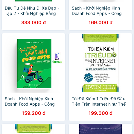
Đầu Tư Dễ Như Đi Xe Đạp -
Sách - Khởi Nghiệp Kinh
Tập 2 - Khởi Nghiệp Bằng
Doanh Food Apps - Công
Đầu Tư Tài Chính
Thức Bán Hàng Thành Công
333.000 đ
169.000 đ
Trên Các Nền Tảng Giao Đồ
Ăn
Sách - Khởi Nghiệp Kinh
Tôi Đã Kiếm 1 Triệu Đô Đầu
Doanh Food Apps - Công
Tiên Trên Internet Như Thế
Thức Bán Hàng Thành Công
Nào Và Bạn Cũng Có Thể
159.200 đ
199.000 đ
Trên Các Nền Tảng Giao Đồ
Làm Như Thế
Ăn