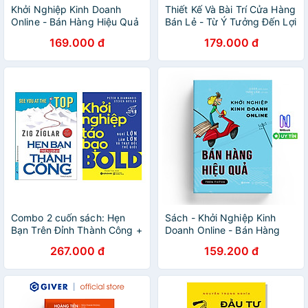
Khởi Nghiệp Kinh Doanh
Thiết Kế Và Bài Trí Cửa Hàng
Online - Bán Hàng Hiệu Quả
Bán Lẻ - Từ Ý Tưởng Đến Lợi
Trên Sàn TMĐT 3
Nhuận - Chỉ Một Bước Thiết
169.000 đ
179.000 đ
Kế
Combo 2 cuốn sách: Hẹn
Sách - Khởi Nghiệp Kinh
Bạn Trên Đỉnh Thành Công +
Doanh Online - Bán Hàng
Khởi nghiệp táo bạo
Hiệu Quả Trên Sàn TMĐT 3
267.000 đ
159.200 đ