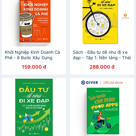
Khởi Nghiệp Kinh Doanh Cà
Sách - Đầu tư dễ như đi xe
Phê - 8 Bước Xây Dựng
đạp – Tập 1: Nền tảng - Thái
Thành Công Từ Con Số 0 -
Hà Books
159.000 đ
288.000 đ
Bí Quyết Mở Quán Cafe
Đông Khách