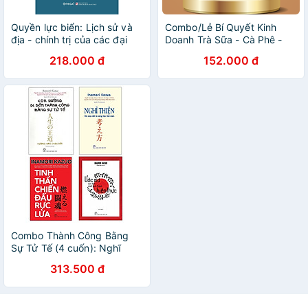
Quyền lực biển: Lịch sử và
Combo/Lẻ Bí Quyết Kinh
địa - chính trị của các đại
Doanh Trà Sữa - Cà Phê -
dương trên thế giới (Sách
Bánh Ngọt - Hướng Dẫn
218.000 đ
152.000 đ
tham khảo) (Xuất bản lần
Từng Bước Để Mở Quán Và
thứ hai) (CUON)
Vận Hành Hiệu Quả + Hiểu
Hết Về Cà Phê - Khoa Học
Và Nghệ Thuật Ẩn Sau Các
Loại Hạt
Combo Thành Công Bằng
Sự Tử Tế (4 cuốn): Nghĩ
Thiện + Con Đường Đi Đến
313.500 đ
Thành Công Bằng Sự Tử Tế
+ Ước Mơ Của Bạn Nhất
Định Thành Hiện Thực +