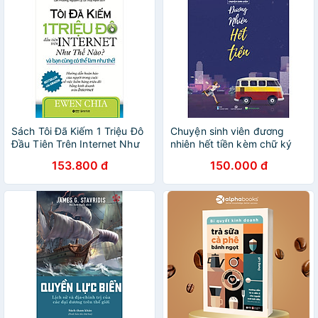
Sách Tôi Đã Kiếm 1 Triệu Đô
Chuyện sinh viên đương
Đầu Tiên Trên Internet Như
nhiên hết tiền kèm chữ ký
Thế Nào Và Bạn Cũng Có
tay của tác giả và bookmark
153.800 đ
150.000 đ
Thể Làm Như Thế (Tái Bản)
giấy