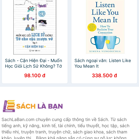
Sách - Cận Hiện Đại - Muốn
Sách ngoại văn: Listen Like
Học Giỏi Lịch Sử Không? Tớ
You Mean It
Cho Cậu Mượn Vở - Tập 3
98.100 đ
338.500 đ
SachLaBan.com chuyên cung cấp thông tin về Sách. Từ sách
tiếng anh, kỹ năng, kinh tế, tài chính, tiểu thuyết, học tập, sách
thiếu nhi, truyện tranh, truyện chữ, sách giao khoa, sách tham
khảo, luyện thi... Bằng khả năng sẵn có cùng sự nỗ lực không