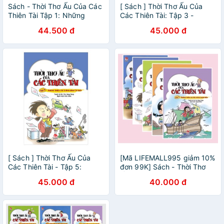
Sách - Thời Thơ Ấu Của Các
[ Sách ] Thời Thơ Ấu Của
Thiên Tài Tập 1: Những
Các Thiên Tài: Tập 3 -
Thiên Tài Từng Đội Sổ (Tái
Những Thiên Tài Yêu Thích
44.500 đ
45.000 đ
Bản 2019)
Thám Hiểm
[ Sách ] Thời Thơ Ấu Của
[Mã LIFEMALL995 giảm 10%
Các Thiên Tài - Tập 5:
đơn 99K] Sách - Thời Thơ
Những Thiên Tài Thông Minh
Ấu Của Các Thiên Tài ( cuốn
45.000 đ
40.000 đ
Từ Nhỏ
lẻ tự chọn)