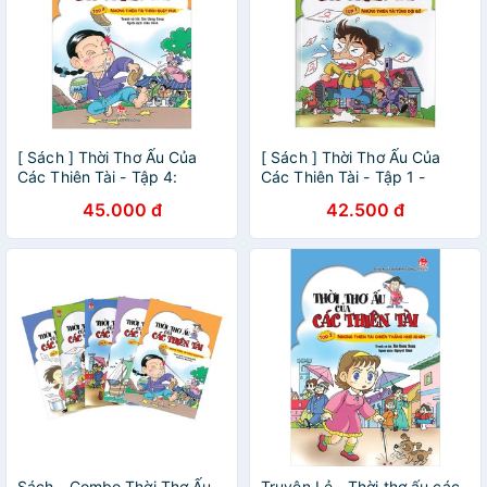
[ Sách ] Thời Thơ Ấu Của
[ Sách ] Thời Thơ Ấu Của
Các Thiên Tài - Tập 4:
Các Thiên Tài - Tập 1 -
Những Thiên Tài Thích Quậy
Những Thiên Tài Từng Đội
45.000 đ
42.500 đ
Phá
Sổ
Sách - Combo Thời Thơ Ấu
Truyện Lẻ _ Thời thơ ấu các